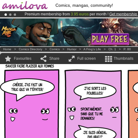
Comics, mangas, community!
Premium membership from
3.95 euros
per month !
Get membership
Amilova
Kickstarter is now LIVE
!.
Already 100000
members
and 1000
comics & mangas!
.
Home
>
Comics Directory
>
Comics
>
Humor
>
A Frog's Life
>
Ch. 1
>
P. 80
Favourites
Share
Full screen
Thumbnails