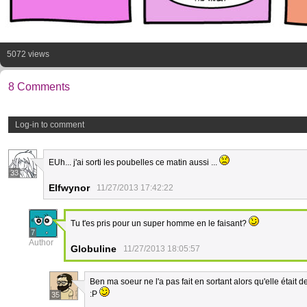
5072 views
8 Comments
Log-in to comment
EUh... j'ai sorti les poubelles ce matin aussi ...
33
Elfwynor
11/27/2013 17:42:22
Tu t'es pris pour un super homme en le faisant?
7
Author
Globuline
11/27/2013 18:05:57
Ben ma soeur ne l'a pas fait en sortant alors qu'elle était 
:P
35