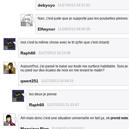
debyoyo
11/27/2013 19:21:02
Nan, c'est juste que je supporte pas les poubelles pleines.
33
Elfwynor
11/28/2013 09:09:39
moi c'est la même chose avec le tri (p'tin que c'est chiant)
11
Raph60
11/27/2013 20:23:06
Aujourd'hui, j'ai passé le balai sur toute ma surface habitable. Sui
nu pied sur des écales de noix en me levant le matin?
22
qwert251
11/27/2013 20:59:33
les deux je pense
11
Raph60
11/27/2013 21:33:07
AH mais donc c'est une situation universelle en fait ça, ok
prend note
.
29
Monsieur Rien
01/18/2014 15:50:51