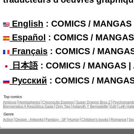
English
: COMICS / MANGAS
Español
: COMICS / MANGAS
Français
: COMICS / MANGA
日本語
: COMICS / MANGAS 
Русский
: COMICS / MANGA
Top comics
Amilova
Hemispheres
Chronoctis Express
Super Dragon Bros Z
Psychomant
Bienvenidos A República Gada
Only Two
Astaroth Y Bernadette
Edil
Leth Hat
Genre
Action
Design - Artworks
Fantasy - SF
Humor
Children's books
Romance
Se