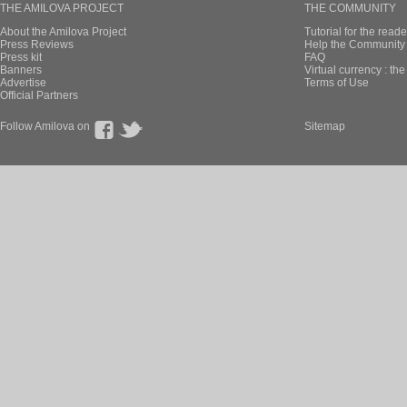
THE AMILOVA PROJECT
THE COMMUNITY
About the Amilova Project
Tutorial for the reade
Press Reviews
Help the Community 
Press kit
FAQ
Banners
Virtual currency : th
Advertise
Terms of Use
Official Partners
Follow Amilova on
Sitemap