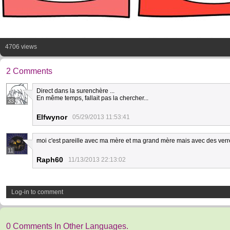
4706 views
2 Comments
Direct dans la surenchère ...
En même temps, fallait pas la chercher...
33
Elfwynor
05/29/2013 11:53:41
moi c'est pareille avec ma mère et ma grand mère mais avec des verres
11
Raph60
11/13/2013 22:13:02
Log-in to comment
0 Comments In Other Languages.