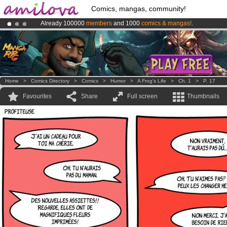
Comics, mangas, community!
Already 100000
members
and 1000
comics & mangas!
.
Premium membership from
3.95 euros
per month !
Get membership
Amilova
Kickstarter is now LIVE
!.
Home
>
Comics Directory
>
Comics
>
Humor
>
A Frog's Life
>
Ch. 1
>
P. 17
Favourites
Share
Full screen
Thumbnails