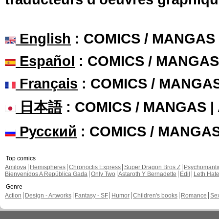
English
: COMICS / MANGAS
Español
: COMICS / MANGAS
Français
: COMICS / MANGA
日本語
: COMICS / MANGAS 
Русский
: COMICS / MANGA
Top comics
Amilova
Hemispheres
Chronoctis Express
Super Dragon Bros Z
Psychomant
Bienvenidos A República Gada
Only Two
Astaroth Y Bernadette
Edil
Leth Hat
Genre
Action
Design - Artworks
Fantasy - SF
Humor
Children's books
Romance
Se