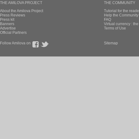
THE AMILOVA PROJECT
THE COMMUNITY
About the Amilova Project
Tutorial for the reade
Press Reviews
Help the Community 
Press kit
FAQ
Banners
Virtual currency : th
Advertise
Terms of Use
Official Partners
Follow Amilova on
Sitemap