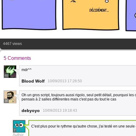
4467 views
5 Comments
mdr^^
46
Blood Wolf
10/09/2013 17:28:50
Oh un gros script, toujours aussi rigolo, seul petit détail, pourquoi les
pensais à 2 salles différentes mais c'est pas du tout le cas
35
debyoyo
10/09/2013 19:18:43
C'est plus pour le rythme qu'autre chose, j'ai testé en une seule
7
Author