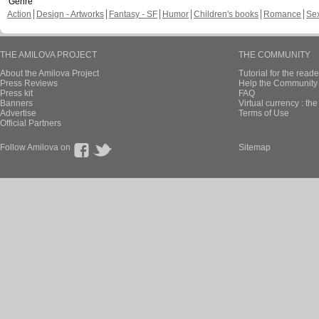
Genre
Action
Design - Artworks
Fantasy - SF
Humor
Children's books
Romance
Se
THE AMILOVA PROJECT
THE COMMUNITY
About the Amilova Project
Tutorial for the reade
Press Reviews
Help the Community 
Press kit
FAQ
Banners
Virtual currency : th
Advertise
Terms of Use
Official Partners
Follow Amilova on
Sitemap