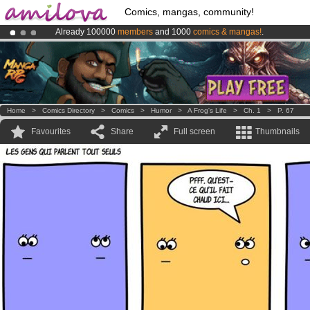
Comics, mangas, community!
Already 100000
members
and 1000
comics & mangas!
.
Premium membership from
3.95 euros
per month !
Get membership
Amilova
Kickstarter is now LIVE
!.
Home
>
Comics Directory
>
Comics
>
Humor
>
A Frog's Life
>
Ch. 1
>
P. 67
Favourites
Share
Full screen
Thumbnails