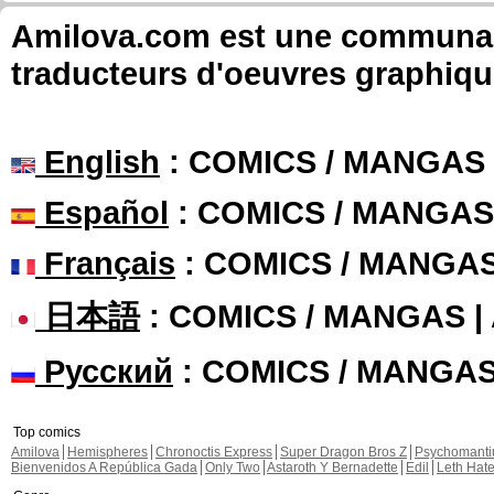
Amilova.com est une communauté
traducteurs d'oeuvres graphiqu
English
: COMICS / MANGAS
Español
: COMICS / MANGAS
Français
: COMICS / MANGA
日本語
: COMICS / MANGAS 
Русский
: COMICS / MANGA
Top comics
Amilova
Hemispheres
Chronoctis Express
Super Dragon Bros Z
Psychomant
Bienvenidos A República Gada
Only Two
Astaroth Y Bernadette
Edil
Leth Hat