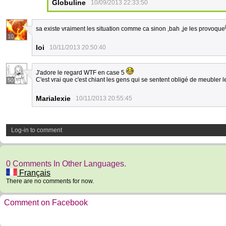
Globuline
10/09/2013 22:33:50
sa existe vraiment les situation comme ca sinon ,bah ,je les provoque
10
loi
10/11/2013 20:50:40
J'adore le regard WTF en case 5
C'est vrai que c'est chiant les gens qui se sentent obligé de meubler l
50
Marialexie
10/11/2013 20:55:45
Log-in to comment
0 Comments In Other Languages.
Français
There are no comments for now.
Comment on Facebook