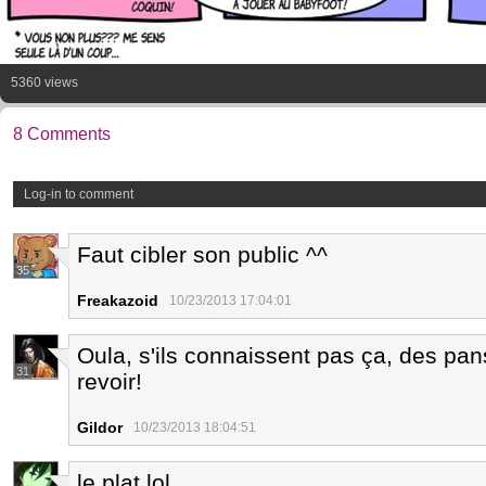
5360 views
8 Comments
Log-in to comment
Faut cibler son public ^^
35
Freakazoid
10/23/2013 17:04:01
Oula, s'ils connaissent pas ça, des pans
31
revoir!
Gildor
10/23/2013 18:04:51
le plat lol