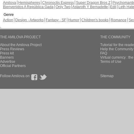
Amilova
Hemispheres
Chronoctis Express
Super Dragon Bros Z
Psychomant
Bienvenidos A República Gada
Only Two
Astaroth Y Bernadette
Edil
Leth Hat
Genre
Action
Design - Artworks
Fantasy - SF
Humor
Children's books
Romance
Se
THE AMILOVA PROJECT
THE COMMUNITY
About the Amilova Project
Tutorial for the reade
Press Reviews
Help the Community 
Press kit
FAQ
Banners
Virtual currency : th
Advertise
Terms of Use
Official Partners
Follow Amilova on
Sitemap