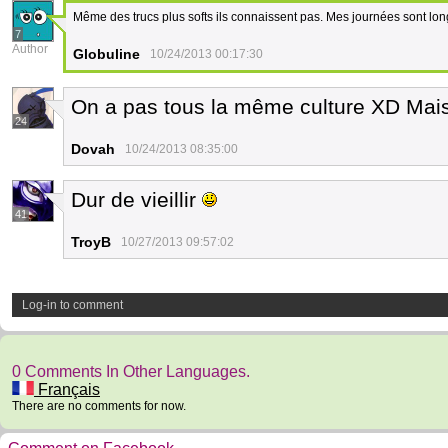
Même des trucs plus softs ils connaissent pas. Mes journées sont lo
7
Author
Globuline
10/24/2013 00:17:30
On a pas tous la même culture XD Mais 
24
Dovah
10/24/2013 08:35:00
Dur de vieillir
41
TroyB
10/27/2013 09:57:02
Log-in to comment
0 Comments In Other Languages.
Français
There are no comments for now.