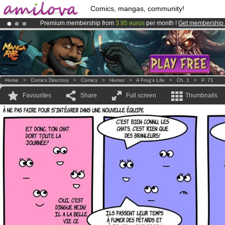
Comics, mangas, community!
Premium membership from
3.95 euros
per month !
Get membership
Already 100000
members
and 1000
comics & mangas!
.
Amilova
Kickstarter is now LIVE
!.
Home
>
Comics Directory
>
Comics
>
Humor
>
A Frog's Life
>
Ch. 1
>
P. 71
Favourites
Share
Full screen
Thumbnails