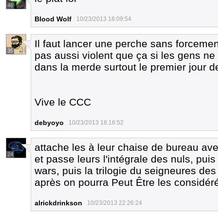
46
Blood Wolf
10/23/2013 18:09:54
Il faut lancer une perche sans forcem
35
pas aussi violent que ça si les gens ne
dans la merde surtout le premier jour de
Vive le CCC
debyoyo
10/23/2013 18:16:52
attache les à leur chaise de bureau a
24
et passe leurs l'intégrale des nuls, puis 
wars, puis la trilogie du seigneures de
après on pourra Peut Être les considé
alrickdrinkson
10/23/2013 22:26:24