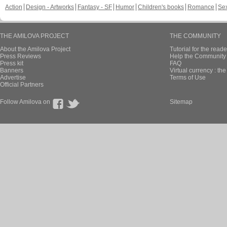
Action
Design - Artworks
Fantasy - SF
Humor
Children's books
Romance
Se
THE AMILOVA PROJECT
THE COMMUNITY
About the Amilova Project
Tutorial for the reade
Press Reviews
Help the Community 
Press kit
FAQ
Banners
Virtual currency : th
Advertise
Terms of Use
Official Partners
Follow Amilova on
Sitemap