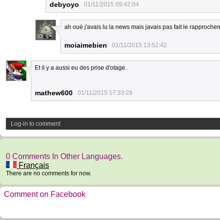
debyoyo
01/11/2015 09:42:04
ah oué j'avais lu la news mais javais pas fait le rapprochem
33
moiaimebien
01/11/2015 13:52:42
Et il y a aussi eu des prise d'otage.
26
mathew600
01/11/2015 17:33:28
Log-in to comment
0 Comments In Other Languages.
Français
There are no comments for now.
Comment on Facebook