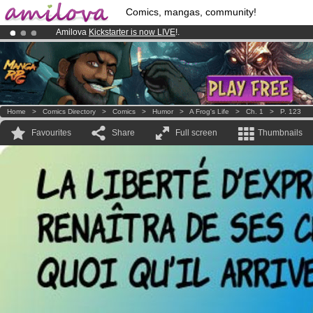
Comics, mangas, community!
Amilova
Kickstarter is now LIVE
!.
Premium membership from
3.95 euros
per month !
Get membership
Already 134393
members
and 1208
comics & mangas!
.
Home
>
Comics Directory
>
Comics
>
Humor
>
A Frog's Life
>
Ch. 1
>
P. 123
Favourites
Share
Full screen
Thumbnails