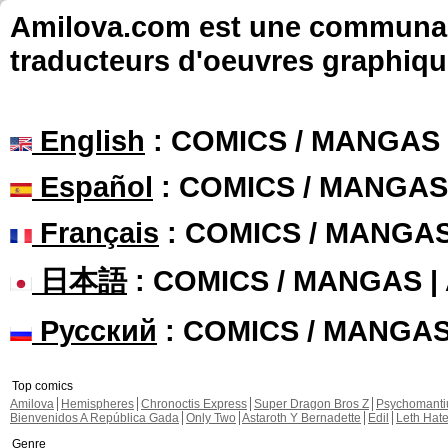
Amilova.com est une communauté
traducteurs d'oeuvres graphiqu
English
: COMICS / MANGAS
Español
: COMICS / MANGAS
Français
: COMICS / MANGA
日本語
: COMICS / MANGAS 
Русский
: COMICS / MANGA
Top comics
Amilova
Hemispheres
Chronoctis Express
Super Dragon Bros Z
Psychomant
Bienvenidos A República Gada
Only Two
Astaroth Y Bernadette
Edil
Leth Hat
Genre