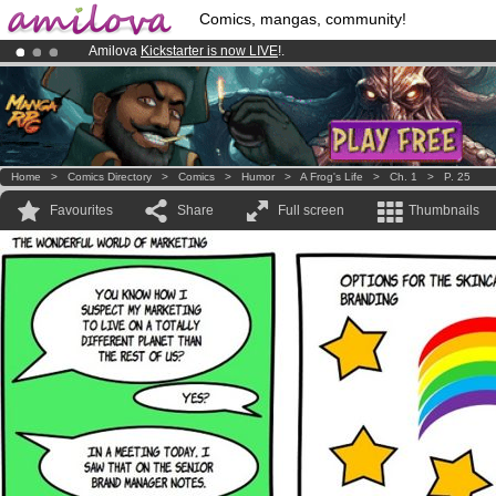
Comics, mangas, community!
Amilova
Kickstarter is now LIVE
!.
Premium membership from
3.95 euros
per month !
Get membership
Already 100000
members
and 1000
comics & mangas!
.
Home
>
Comics Directory
>
Comics
>
Humor
>
A Frog's Life
>
Ch. 1
>
P. 25
Favourites
Share
Full screen
Thumbnails