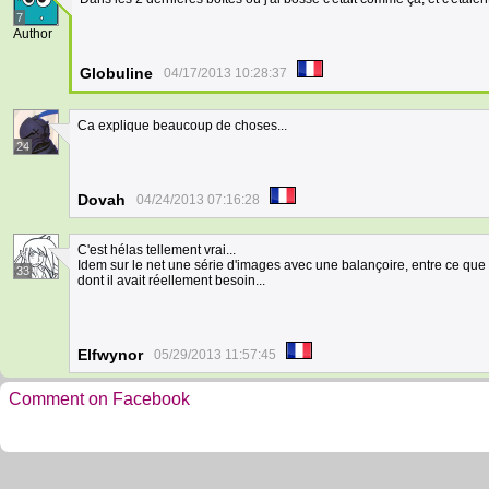
7
Author
Globuline
04/17/2013 10:28:37
Ca explique beaucoup de choses...
24
Dovah
04/24/2013 07:16:28
C'est hélas tellement vrai...
Idem sur le net une série d'images avec une balançoire, entre ce que ve
33
dont il avait réellement besoin...
Elfwynor
05/29/2013 11:57:45
Comment on Facebook