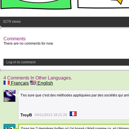
3279 views
Comments
There are no comments for now.
Log-in to comment
4 Comments In Other Languages.
Français
English
T'es sure que c'est des méthodes appliquées par des sociétés qui arri
41
TroyB
04/11/2013 18:21:20
Dans les 2 dernières boîtes où j'ai bossé c'était comme ça, et c'étaie