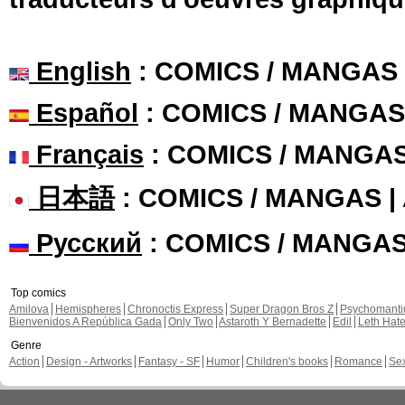
English
: COMICS / MANGAS
Español
: COMICS / MANGAS
Français
: COMICS / MANGA
日本語
: COMICS / MANGAS 
Русский
: COMICS / MANGA
Top comics
Amilova
Hemispheres
Chronoctis Express
Super Dragon Bros Z
Psychomant
Bienvenidos A República Gada
Only Two
Astaroth Y Bernadette
Edil
Leth Hat
Genre
Action
Design - Artworks
Fantasy - SF
Humor
Children's books
Romance
Se