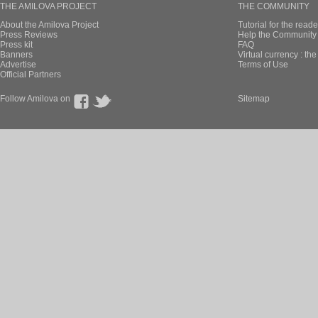
THE AMILOVA PROJECT
THE COMMUNITY
About the Amilova Project
Tutorial for the reade
Press Reviews
Help the Community 
Press kit
FAQ
Banners
Virtual currency : th
Advertise
Terms of Use
Official Partners
Follow Amilova on
Sitemap