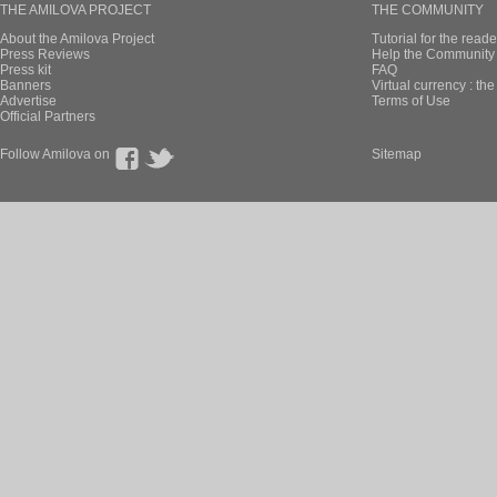
THE AMILOVA PROJECT
THE COMMUNITY
About the Amilova Project
Tutorial for the reade
Press Reviews
Help the Community 
Press kit
FAQ
Banners
Virtual currency : th
Advertise
Terms of Use
Official Partners
Follow Amilova on
Sitemap