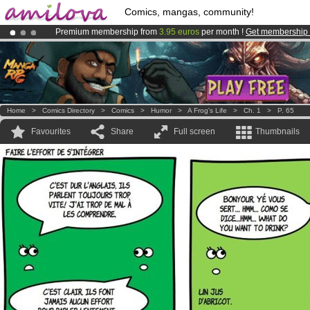
Comics, mangas, community!
Premium membership from
3.95 euros
per month !
Get membership
Amilova
Kickstarter is now LIVE
!.
Already 134393
members
and 1208
comics & mangas!
.
Home
>
Comics Directory
>
Comics
>
Humor
>
A Frog's Life
>
Ch. 1
>
P. 65
Favourites
Share
Full screen
Thumbnails