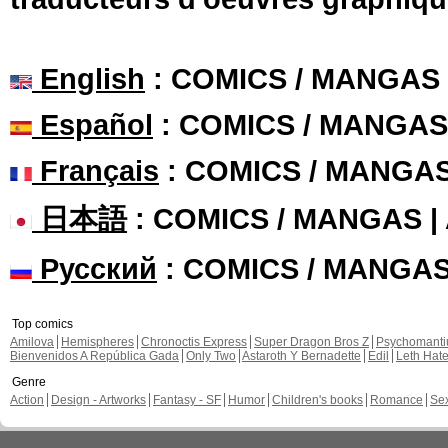
English
: COMICS / MANGAS
Español
: COMICS / MANGAS
Français
: COMICS / MANGA
日本語
: COMICS / MANGAS 
Русский
: COMICS / MANGA
Top comics
Amilova
Hemispheres
Chronoctis Express
Super Dragon Bros Z
Psychomant
Bienvenidos A República Gada
Only Two
Astaroth Y Bernadette
Edil
Leth Hat
Genre
Action
Design - Artworks
Fantasy - SF
Humor
Children's books
Romance
Se