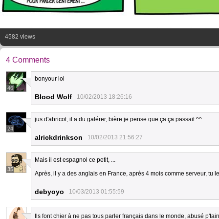
4582 views
4 Comments
bonyour lol
46
Blood Wolf
10/02/2013 18:26:16
jus d'abricot, il a du galérer, bière je pense que ça ça passait ^^
24
alrickdrinkson
10/02/2013 21:56:27
Mais il est espagnol ce petit, ...
35
Après, il y a des anglais en France, après 4 mois comme serveur, tu
debyoyo
10/03/2013 01:55:59
Ils font chier à ne pas tous parler français dans le monde, abusé p'tai