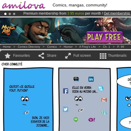
Comics, mangas, community!
Premium membership from
3.95 euros
per month !
Get membership
Amilova
Kickstarter is now LIVE
!.
Already 134393
members
and 1208
comics & mangas!
.
Home
>
Comics Directory
>
Comics
>
Humor
>
A Frog's Life
>
Ch. 1
>
P. 96
Favourites
Share
Full screen
Thumbnails