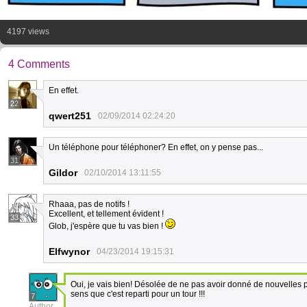
4197 views
4 Comments
En effet.
22
qwert251
02/09/2014 02:24:20
Un téléphone pour téléphoner? En effet, on y pense pas...
31
Gildor
02/10/2014 13:11:55
Rhaaa, pas de notifs !
Excellent, et tellement évident !
33
Glob, j'espère que tu vas bien !
Elfwynor
04/23/2014 19:15:31
Oui, je vais bien! Désolée de ne pas avoir donné de nouvelles pl
sens que c'est reparti pour un tour !!!
7
Author