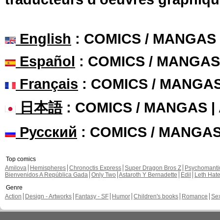
English
: COMICS / MANGAS
Español
: COMICS / MANGAS
Français
: COMICS / MANGA
日本語
: COMICS / MANGAS 
Русский
: COMICS / MANGA
Top comics
Amilova
Hemispheres
Chronoctis Express
Super Dragon Bros Z
Psychomant
Bienvenidos A República Gada
Only Two
Astaroth Y Bernadette
Edil
Leth Hat
Genre
Action
Design - Artworks
Fantasy - SF
Humor
Children's books
Romance
Se