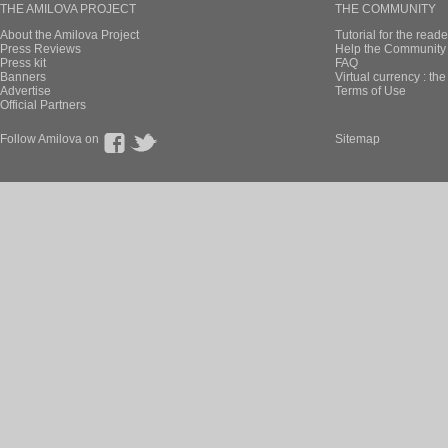
THE AMILOVA PROJECT
THE COMMUNITY
About the Amilova Project
Tutorial for the reade
Press Reviews
Help the Community 
Press kit
FAQ
Banners
Virtual currency : th
Advertise
Terms of Use
Official Partners
Follow Amilova on
Sitemap