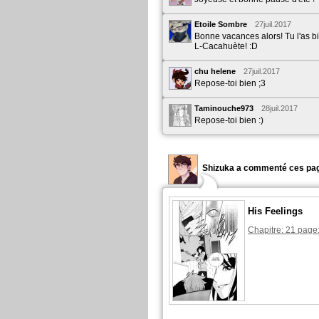
Etoile Sombre
27juil.2017
Bonne vacances alors! Tu l'as b
L-Cacahuète! :D
chu helene
27juil.2017
Repose-toi bien ;3
Taminouche973
28juil.2017
Repose-toi bien :)
Shizuka a commenté ces pag
His Feelings
Chapitre: 21 page