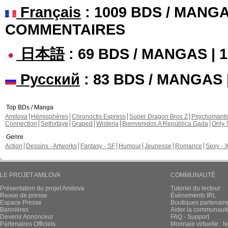
Français
: 1009 BDS / MANGA
COMMENTAIRES
日本語
: 69 BDS / MANGAS |
Русский
: 83 BDS / MANGAS
Top BDs / Manga
Amilova
Hémisphères
Chronoctis Express
Super Dragon Bros Z
Psychomant
Connection
Sethxfaye
Graped
Wisteria
Bienvenidos A República Gada
Only 
Genre
Action
Dessins - Artworks
Fantasy - SF
Humour
Jeunesse
Romance
Sexy - 
LE PROJET AMILOVA
COMMUNAUTÉ
Présentation du projet Amilova
Tutoriel du lecteur
Revue de presse
Évènements IRL
Espace Presse
Boutiques partenair
Bannières
Aider la communauté 
Devenir Annonceur
FAQ - Support
Partenaires Officiels
Monnaie virtuelle : l