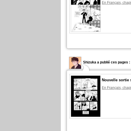
En Français, chapi
Shizuka a publié ces pages :
Nouvelle sortie 
En Français, chapi