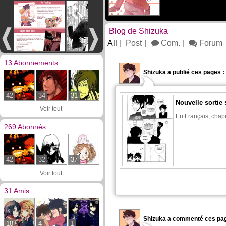
Blog de Shizuka
All
Post
Com.
Forum
13 Abonnements
Shizuka a publié ces pages :
42
34
31
Nouvelle sortie 
Voir tout
En Français, chapi
269 Abonnés
42
32
37
Voir tout
31 Amis
Shizuka a commenté ces pag
18
4
1