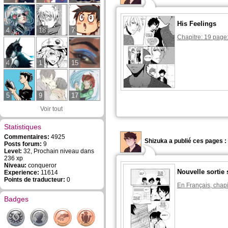
His Feelings
4
18
7
Chapitre: 19 page
4
1
15
5
9
17
Voir tout
Statistiques
Commentaires:
4925
Shizuka a publié ces pages :
Posts forum:
9
Level:
32, Prochain niveau dans
236 xp
Niveau:
conqueror
Nouvelle sortie 
Experience:
11614
Points de traducteur:
0
En Français, chapi
Badges