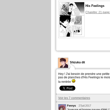
His Feelings
Chapitre: 21 page
Shizuka dit
Hey ! J'ai besoin de prendre une petit
pas de planches d'His Feelings le mois
la rentrée
Voir les 7 commentaires
Fenrys
27juil.2017
Joyeuse et bonne pause d'été ! 