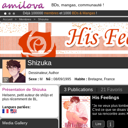
BDs, mangas, communauté !
Déjà 100000
membres
et 1000
BDs & Mangas
!
Le
Kickstarter Amilova est désormais lancé
!.
Accueil
>
Membres
>
Shizuka
Abonnement premium: à partir de
3.95 euros
par mois !
Clique ici p
Shizuka
Dessinateur, Author
Sexe :
M
Né :
08/09/1995
Habite :
Bretagne, France
32
Présentation de Shizuka
3 Publications
|
21 Favoris
Helsenn, petit auteur de shôjo et
His Feelings
plus récemment de BL.
"Je ne veux plus tombe
Langues parlées:
C'est ce que se disais 
sur sa rencontre avec K
Media Gallery
Lire