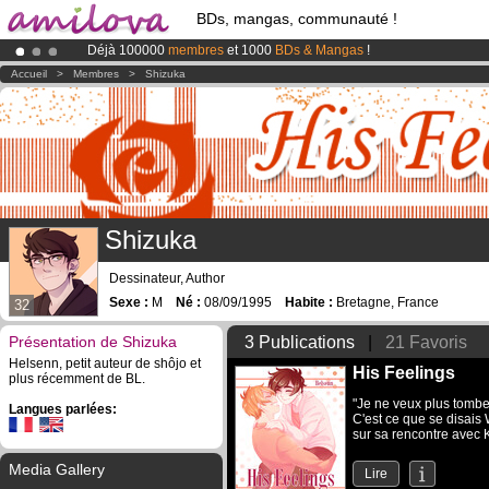
BDs, mangas, communauté !
Déjà 100000
membres
et 1000
BDs & Mangas
!
Abonnement premium: à partir de
3.95 euros
par mois !
Clique ici p
Accueil
>
Membres
>
Shizuka
Le
Kickstarter Amilova est désormais lancé
!.
Shizuka
Dessinateur, Author
Sexe :
M
Né :
08/09/1995
Habite :
Bretagne, France
32
Présentation de Shizuka
3 Publications
|
21 Favoris
Helsenn, petit auteur de shôjo et
His Feelings
plus récemment de BL.
"Je ne veux plus tombe
Langues parlées:
C'est ce que se disais 
sur sa rencontre avec K
Media Gallery
Lire