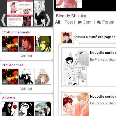
Blog de Shizuka
All
Post
Com.
Forum
13 Abonnements
Shizuka a publié ces pages :
42
34
31
Nouvelle sortie 
Voir tout
En Français, chapi
269 Abonnés
42
32
37
Voir tout
Nouvelle sortie 
31 Amis
En Français, chapi
1
4
29