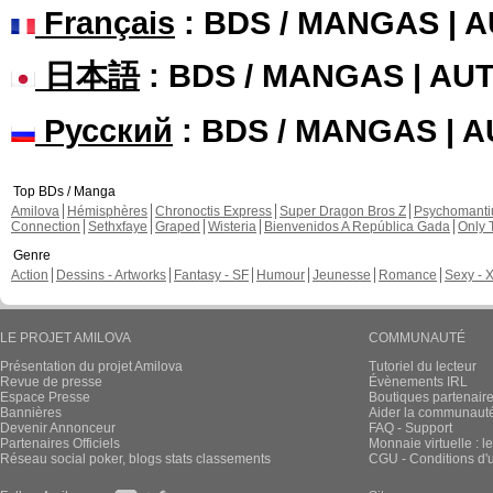
Français
: BDS / MANGAS | 
日本語
: BDS / MANGAS | A
Русский
: BDS / MANGAS | 
Top BDs / Manga
Amilova
Hémisphères
Chronoctis Express
Super Dragon Bros Z
Psychomant
Connection
Sethxfaye
Graped
Wisteria
Bienvenidos A República Gada
Only 
Genre
Action
Dessins - Artworks
Fantasy - SF
Humour
Jeunesse
Romance
Sexy - 
LE PROJET AMILOVA
COMMUNAUTÉ
Présentation du projet Amilova
Tutoriel du lecteur
Revue de presse
Évènements IRL
Espace Presse
Boutiques partenair
Bannières
Aider la communauté 
Devenir Annonceur
FAQ - Support
Partenaires Officiels
Monnaie virtuelle : l
Réseau social poker, blogs stats classements
CGU - Conditions d'ut