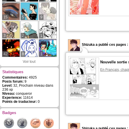
15
5
9
3
2
1
Shizuka a publié ces pages :
42
8
1
Voir tout
Nouvelle sortie 
En Français, chapi
Statistiques
Commentaires:
4925
Posts forum:
9
Level:
32, Prochain niveau dans
236 xp
Niveau:
conqueror
Experience:
11614
Points de traducteur:
0
Badges
Shizuka a publié ces pages :