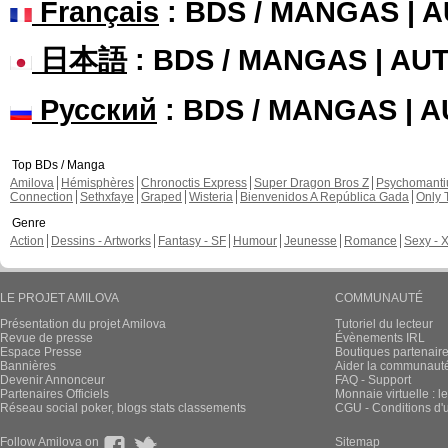
Français
: BDS / MANGAS | 
日本語
: BDS / MANGAS | A
Русский
: BDS / MANGAS | 
Top BDs / Manga
Amilova
Hémisphères
Chronoctis Express
Super Dragon Bros Z
Psychomant
Connection
Sethxfaye
Graped
Wisteria
Bienvenidos A República Gada
Only 
Genre
Action
Dessins - Artworks
Fantasy - SF
Humour
Jeunesse
Romance
Sexy - 
LE PROJET AMILOVA
COMMUNAUTÉ
Présentation du projet Amilova
Tutoriel du lecteur
Revue de presse
Évènements IRL
Espace Presse
Boutiques partenair
Bannières
Aider la communauté 
Devenir Annonceur
FAQ - Support
Partenaires Officiels
Monnaie virtuelle : l
Réseau social poker, blogs stats classements
CGU - Conditions d'ut
Follow Amilova on
Sitemap