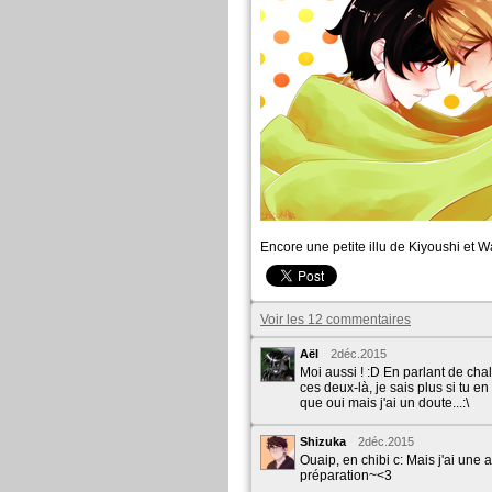
Encore une petite illu de Kiyoushi et W
Voir les 12 commentaires
Aël
2déc.2015
Moi aussi ! :D En parlant de cha
ces deux-là, je sais plus si tu en 
que oui mais j'ai un doute...:\
Shizuka
2déc.2015
Ouaip, en chibi c: Mais j'ai une a
préparation~<3