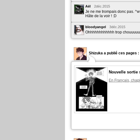
Aël
2déc.2015
Je ne me trompais donc pas. ^w
Hâte de la voir ! :D
bloodyangel
3déc.2015
Ohhhhhhhhhhhh trop chouuuuu
Shizuka a publié ces pages :
Nouvelle sortie 
En Français, chapi