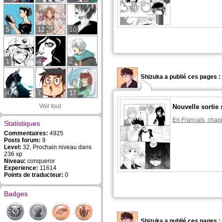
5
12
10
1
4
2
Shizuka a publié ces pages :
4
7
17
Voir tout
Nouvelle sortie 
En Français, chapi
Statistiques
Commentaires:
4925
Posts forum:
9
Level:
32, Prochain niveau dans
236 xp
Niveau:
conqueror
Experience:
11614
Points de traducteur:
0
Badges
Shizuka a publié ces pages :