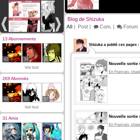
Blog de Shizuka
All
Post
Com.
Forum
13 Abonnements
Shizuka a publié ces pages :
42
34
31
Nouvelle sortie 
Voir tout
En Français, chapi
269 Abonnés
42
32
37
Voir tout
Nouvelle sortie 
31 Amis
En Français, chapi
4
1
1