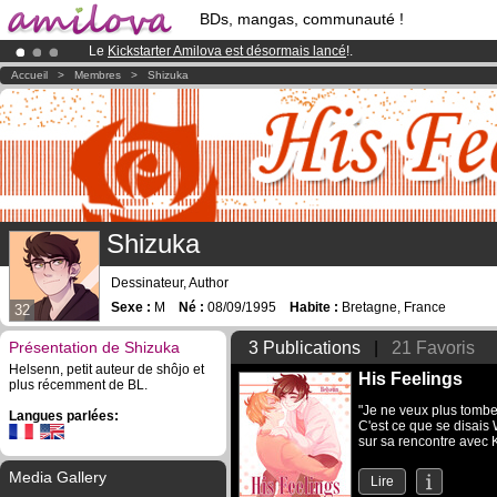
BDs, mangas, communauté !
Le
Kickstarter Amilova est désormais lancé
!.
Déjà 134393
membres
et 1208
BDs & Mangas
!
Accueil
>
Membres
>
Shizuka
Abonnement premium: à partir de
3.95 euros
par mois !
Clique ici p
Shizuka
Dessinateur, Author
Sexe :
M
Né :
08/09/1995
Habite :
Bretagne, France
32
Présentation de Shizuka
3 Publications
|
21 Favoris
Helsenn, petit auteur de shôjo et
His Feelings
plus récemment de BL.
"Je ne veux plus tombe
Langues parlées:
C'est ce que se disais 
sur sa rencontre avec K
Media Gallery
Lire