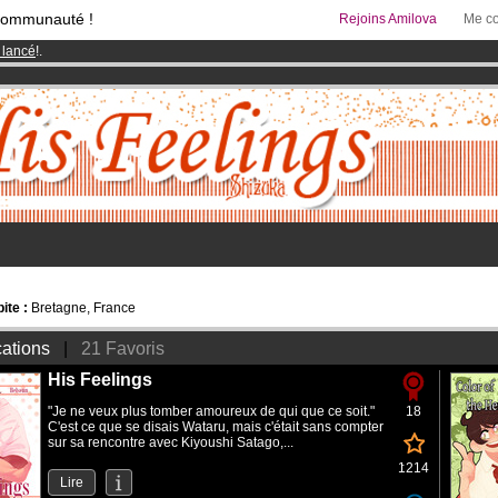
communauté !
Rejoins Amilova
Me co
 lancé
!.
& Mangas
!
95 euros
par mois !
Clique ici pour t'abonner
ite :
Bretagne, France
cations
|
21 Favoris
His Feelings
"Je ne veux plus tomber amoureux de qui que ce soit."
18
C'est ce que se disais Wataru, mais c'était sans compter
sur sa rencontre avec Kiyoushi Satago,...
1214
Lire