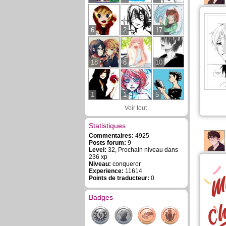
6
2
17
18
8
10
1
1
5
Voir tout
Statistiques
Commentaires:
4925
Posts forum:
9
Level:
32, Prochain niveau dans
236 xp
Niveau:
conqueror
Experience:
11614
Points de traducteur:
0
Badges