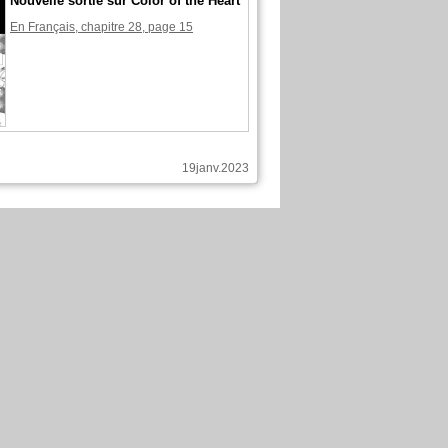
Nouvelle sortie sur Color of the Heart
En Français, chapitre 28, page 15
19janv.2023
 publié ces pages :
Nouvelle sortie sur Color of the Heart
En Français, chapitre 28, page 13