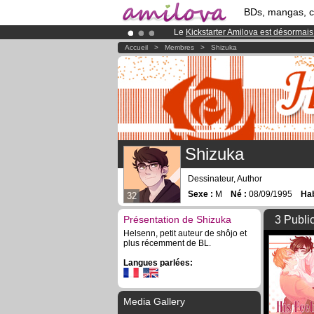
BDs, mangas, 
Le
Kickstarter Amilova est désormais
Déjà 100000
membres
et 1000
BDs 
Accueil
>
Membres
>
Shizuka
Abonnement premium: à partir de
3.
Shizuka
Dessinateur, Author
Sexe :
M
Né :
08/09/1995
Hab
32
Présentation de Shizuka
3 Publi
Helsenn, petit auteur de shôjo et
plus récemment de BL.
Langues parlées:
Media Gallery