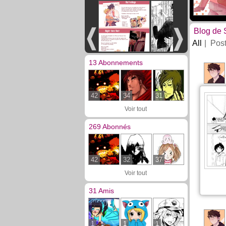
Blog de 
All
Pos
13 Abonnements
42
34
31
Voir tout
269 Abonnés
42
32
37
Voir tout
31 Amis
1
1
1