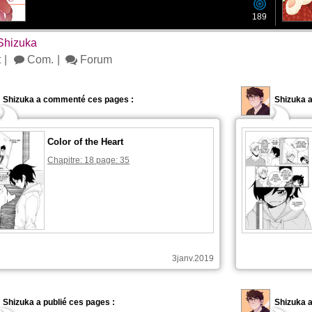
189
Shizuka
t
Com.
Forum
Shizuka a commenté ces pages :
Shizuka a
Color of the Heart
Chapitre: 18 page: 35
3janv.2019
Shizuka a publié ces pages :
Shizuka a