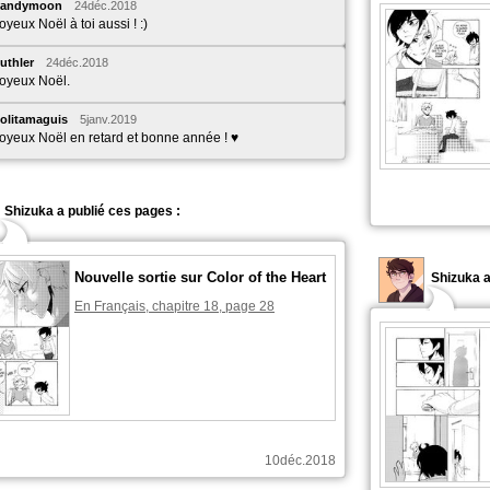
Sandymoon
24déc.2018
oyeux Noël à toi aussi ! :)
uthler
24déc.2018
oyeux Noël.
olitamaguis
5janv.2019
oyeux Noël en retard et bonne année ! ♥
Shizuka a publié ces pages :
Nouvelle sortie sur Color of the Heart
Shizuka a
En Français, chapitre 18, page 28
10déc.2018