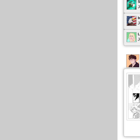
J
b
J
L
J