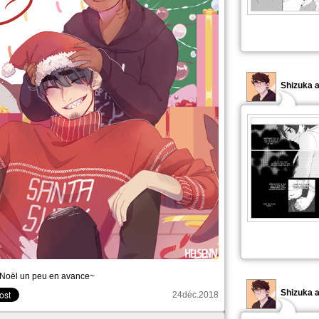
Shizuka a
Noël un peu en avance~
Shizuka a
24déc.2018