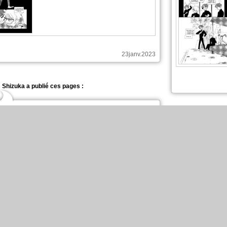
23janv.2023
Shizuka a publié ces pages :
Nouvelle sortie sur Color of the Heart
Shizuka a
En Français, chapitre 28, page 14
16janv.2023