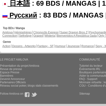
日本語
: 69 BDS / MANGAS |
Русский
: 83 BDS / MANGAS
Top BDs / Manga
Amilova
Hémisphères
Chronoctis Express
Super Dragon Bros Z
Psychomant
Connection
Sethxfaye
Graped
Wisteria
Bienvenidos A República Gada
Only 
Genre
Action
Dessins - Artworks
Fantasy - SF
Humour
Jeunesse
Romance
Sexy - 
LE PROJET AMILOVA
COMMUNAUTÉ
Présentation du projet Amilova
Tutoriel du lecteur
Revue de presse
Évènements IRL
Espace Presse
Boutiques partenair
Bannières
Aider la communauté 
Devenir Annonceur
FAQ - Support
Partenaires Officiels
Monnaie virtuelle : l
Réseau social poker, blogs stats classements
CGU - Conditions d'ut
Follow Amilova on
Sitemap