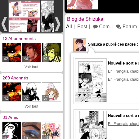
Blog de Shizuka
All
Post
Com.
Forum
13 Abonnements
Shizuka a publié ces pages :
42
34
31
Nouvelle sortie 
Voir tout
En Français, chapi
269 Abonnés
En Français, chapi
42
32
37
Voir tout
Nouvelle sortie 
31 Amis
En Français, chapi
4
15
23