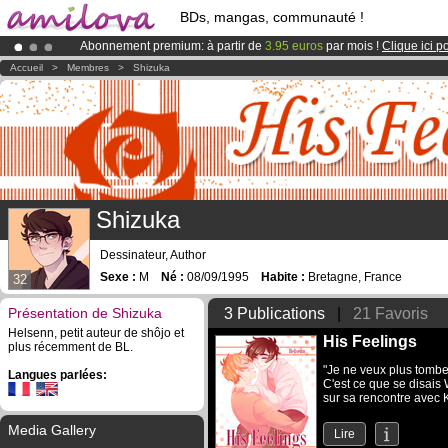
BDs, mangas, communauté !
Abonnement premium: à partir de
3.95 euros
par mois !
Clique ici p
Déjà 100000
membres
et 1000
BDs & Mangas
!
Accueil
>
Membres
>
Shizuka
Le
Kickstarter Amilova est désormais lancé
!.
Shizuka
Dessinateur, Author
Sexe :
M
Né :
08/09/1995
Habite :
Bretagne, France
32
Présentation de Shizuka
3 Publications
|
21 Favoris
Helsenn, petit auteur de shôjo et
His Feelings
plus récemment de BL.
"Je ne veux plus tombe
Langues parlées:
C'est ce que se disais 
sur sa rencontre avec K
Media Gallery
Lire