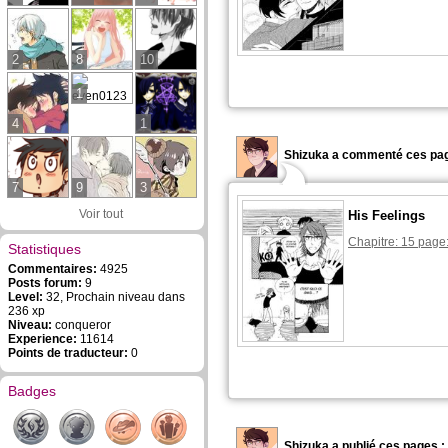
2
8
10
1
4
1
Shizuka a commenté ces pag
7
9
3
Voir tout
His Feelings
Chapitre: 15 page
Statistiques
Commentaires:
4925
Posts forum:
9
Level:
32, Prochain niveau dans
236 xp
Niveau:
conqueror
Experience:
11614
Points de traducteur:
0
Badges
Shizuka a publié ces pages :