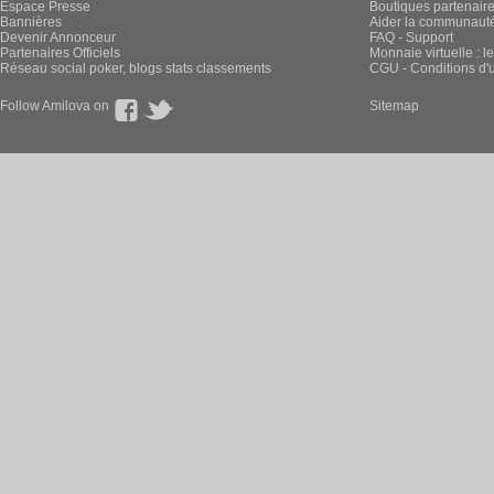
Espace Presse
Boutiques partenair
Bannières
Aider la communauté 
Devenir Annonceur
FAQ - Support
Partenaires Officiels
Monnaie virtuelle : l
Réseau social poker, blogs stats classements
CGU - Conditions d'ut
Follow Amilova on
Sitemap