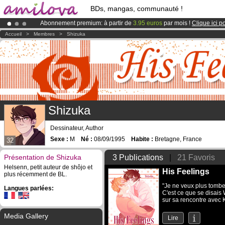
BDs, mangas, communauté !
Abonnement premium: à partir de
3.95 euros
par mois !
Clique ici p
Déjà 134393
membres
et 1208
BDs & Mangas
!
Accueil
>
Membres
>
Shizuka
Le
Kickstarter Amilova est désormais lancé
!.
Shizuka
Dessinateur, Author
Sexe :
M
Né :
08/09/1995
Habite :
Bretagne, France
32
Présentation de Shizuka
3 Publications
|
21 Favoris
Helsenn, petit auteur de shôjo et
His Feelings
plus récemment de BL.
"Je ne veux plus tombe
Langues parlées:
C'est ce que se disais 
sur sa rencontre avec K
Media Gallery
Lire