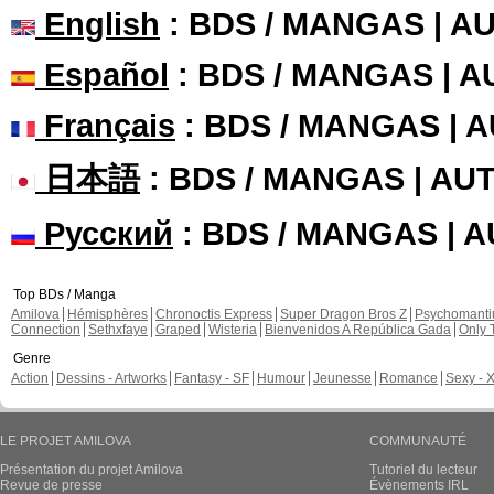
English
: BDS / MANGAS | 
Español
: BDS / MANGAS | 
Français
: BDS / MANGAS | 
日本語
: BDS / MANGAS | A
Русский
: BDS / MANGAS | 
Top BDs / Manga
Amilova
Hémisphères
Chronoctis Express
Super Dragon Bros Z
Psychomant
Connection
Sethxfaye
Graped
Wisteria
Bienvenidos A República Gada
Only 
Genre
Action
Dessins - Artworks
Fantasy - SF
Humour
Jeunesse
Romance
Sexy - 
LE PROJET AMILOVA
COMMUNAUTÉ
Présentation du projet Amilova
Tutoriel du lecteur
Revue de presse
Évènements IRL