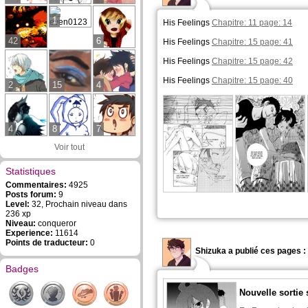
1
His Feelings
Chapitre: 11 page: 14
42
6
His Feelings
Chapitre: 15 page: 41
His Feelings
Chapitre: 15 page: 42
His Feelings
Chapitre: 15 page: 40
2
15
4
4
8
7
Voir tout
Statistiques
Commentaires:
4925
Posts forum:
9
Level:
32, Prochain niveau dans
236 xp
Niveau:
conqueror
Experience:
11614
Points de traducteur:
0
Shizuka a publié ces pages :
Badges
Nouvelle sortie 