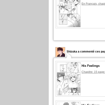
En Français, chapi
Shizuka a commenté ces pag
His Feelings
Chapitre: 15 page