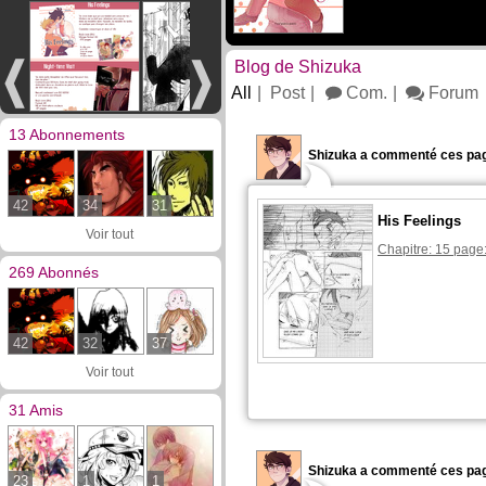
Blog de Shizuka
All
Post
Com.
Forum
13 Abonnements
Shizuka a commenté ces pag
42
34
31
His Feelings
Voir tout
Chapitre: 15 page
269 Abonnés
42
32
37
Voir tout
31 Amis
Shizuka a commenté ces pag
23
1
1