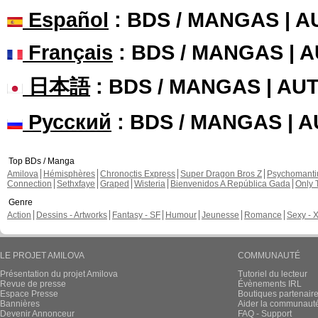
Español
: BDS / MANGAS | 
Français
: BDS / MANGAS | 
日本語
: BDS / MANGAS | A
Русский
: BDS / MANGAS | 
Top BDs / Manga
Amilova
Hémisphères
Chronoctis Express
Super Dragon Bros Z
Psychomant
Connection
Sethxfaye
Graped
Wisteria
Bienvenidos A República Gada
Only 
Genre
Action
Dessins - Artworks
Fantasy - SF
Humour
Jeunesse
Romance
Sexy - 
LE PROJET AMILOVA
COMMUNAUTÉ
Présentation du projet Amilova
Tutoriel du lecteur
Revue de presse
Évènements IRL
Espace Presse
Boutiques partenair
Bannières
Aider la communauté 
Devenir Annonceur
FAQ - Support