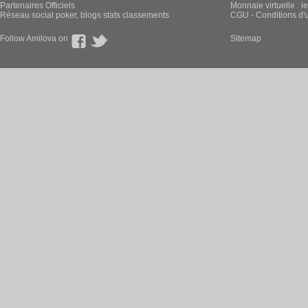
Partenaires Officiels
Monnaie virtuelle : l
Réseau social poker, blogs stats classements
CGU - Conditions d'ut
Follow Amilova on
Sitemap