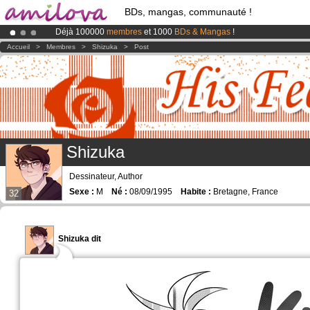
BDs, mangas, communauté !
Déjà 100000
membres
et 1000
BDs & Mangas
!
Le
Kickstarter Amilova est désormais lancé
!.
Accueil
>
Membres
>
Shizuka
>
Post
Abonnement premium: à partir de
3.95 euros
par mois !
Clique ici p
Shizuka
Dessinateur, Author
Sexe :
M
Né :
08/09/1995
Habite :
Bretagne, France
32
Shizuka dit