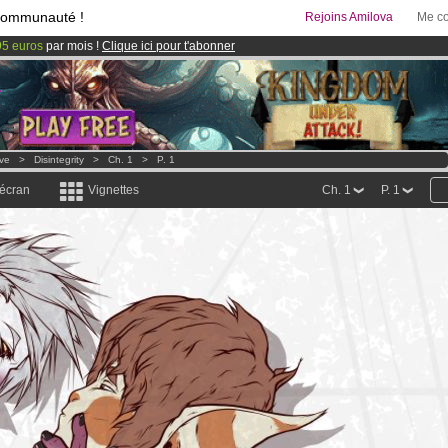
communauté !
Rejoins Amilova
Me co
95 euros
par mois !
Clique ici pour t'abonner
 lancé
!.
& Mangas
!
ove
>
Disintegrity
>
Ch. 1
>
P. 1
 écran
Vignettes
Ch. 1
P. 1