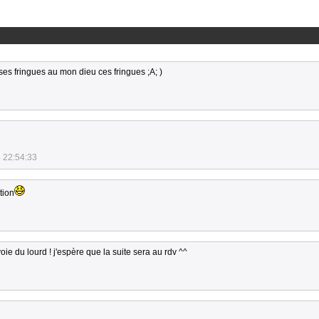
es fringues au mon dieu ces fringues ;A; )
 22:54:33
tion
e du lourd ! j'espère que la suite sera au rdv ^^