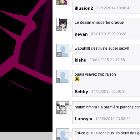
2
illusion2
29/12/2014 18:06:43
Le dessin et superbe
craque
14
nevan
02/01/2015 20:23:20
waouh!!!! c'est juste super sexy!!
10
kishu
13/01/2015 21:17:58
ouais vsavez trop raison
1
Sebby
14/01/2015 01:46:35
hmhm hmhm ! la première planche com
7
Lunnyia
15/05/2015 23:38:22
Est-ce que ils sont tous les deux des g
1