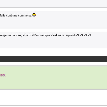
 faite continue comme sa
e se genre de look, et je doit l'avouer que c'est trop craquant <3 <3 <3 <3
ues.