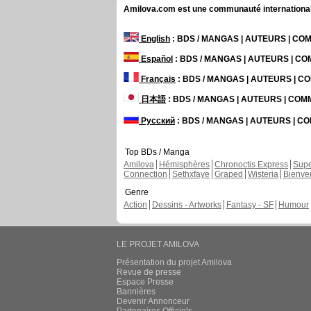
Amilova.com est une communauté internationale 
English
: BDS / MANGAS | AUTEURS | C
Español
: BDS / MANGAS | AUTEURS | C
Français
: BDS / MANGAS | AUTEURS | 
日本語
: BDS / MANGAS | AUTEURS | CO
Русский
: BDS / MANGAS | AUTEURS | 
Top BDs / Manga
Amilova
Hémisphères
Chronoctis Express
Supe
Connection
Sethxfaye
Graped
Wisteria
Bienve
Genre
Action
Dessins - Artworks
Fantasy - SF
Humour
LE PROJET AMILOVA
Présentation du projet Amilova
Revue de presse
Espace Presse
Bannières
Devenir Annonceur