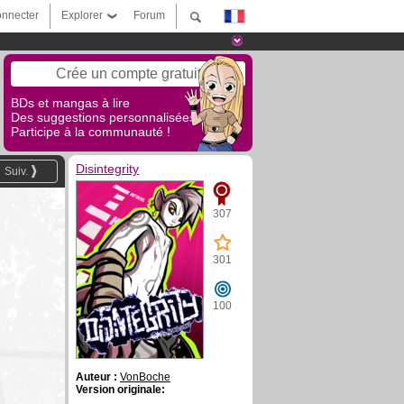
nnecter
Explorer
Forum
Crée un compte gratuit
BDs et mangas à lire
Des suggestions personnalisées !
Participe à la communauté !
Disintegrity
Suiv.
307
301
100
Auteur :
VonBoche
Version originale: