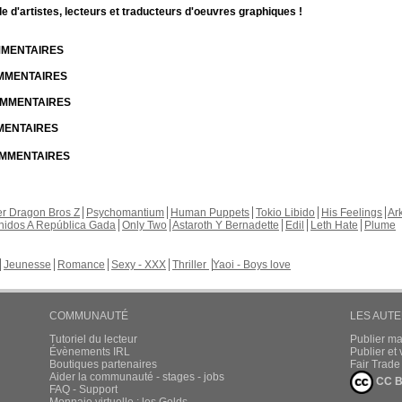
d'artistes, lecteurs et traducteurs d'oeuvres graphiques !
OMMENTAIRES
OMMENTAIRES
COMMENTAIRES
MMENTAIRES
COMMENTAIRES
r Dragon Bros Z
Psychomantium
Human Puppets
Tokio Libido
His Feelings
Ar
nidos A República Gada
Only Two
Astaroth Y Bernadette
Edil
Leth Hate
Plume
Jeunesse
Romance
Sexy - XXX
Thriller
Yaoi - Boys love
COMMUNAUTÉ
LES AUT
Tutoriel du lecteur
Publier m
Évènements IRL
Publier e
Boutiques partenaires
Fair Trad
Aider la communauté - stages - jobs
CC B
FAQ - Support