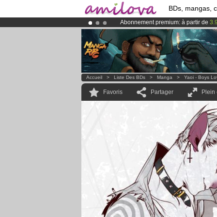
BDs, mangas, 
Abonnement premium: à partir de
3.
Le
Kickstarter Amilova est désormais
Déjà 100000
membres
et 1000
BDs 
Accueil
>
Liste Des BDs
>
Manga
>
Yaoi - Boys L
Favoris
Partager
Plein