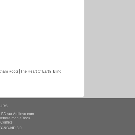
kham Roots
The Heart Of Earth
Blind
EURS
a BD sur Amilova.com
t vendre mon eBook
e Comics
Y-NC-ND 3.0