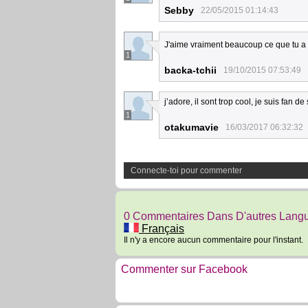
Sebby
22/05/2015 01:14:43
J'aime vraiment beaucoup ce que tu a
1
backa-tchii
19/10/2015 07:53:49
j’adore, il sont trop cool, je suis fan d
1
otakumavie
16/03/2017 06:32:32
Connecte-toi pour commenter
0 Commentaires Dans D'autres Lang
Français
Il n'y a encore aucun commentaire pour l'instant.
Commenter sur Facebook