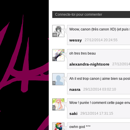
Connecte-toi pour commenter
Woow, canon (très canon XD) (et puis s
46
wessy
27/12/2014 20:24:55
oh tres tres beau
6
alexandra-nightcore
27/12/2014
Ah il est trop canon j aime bien sa posi
9
nasra
29/12/2014 03:02:10
Wow ! purée ! comment cette page envoi
8
saki
29/12/2014 17:31:15
owhn god *^*