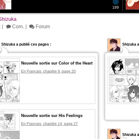
189
Shizuka
t
Com.
Forum
Shizuka a publié ces pages :
Shizuka a
Nouvelle sortie sur Color of the Heart
En Français, chapitre 9, page 20
Nouvelle sortie sur His Feelings
En Français, chapitre 14, page 27
Shizuka 