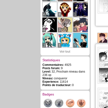
4
6
1
4
3
4
1
1
5
Voir tout
Statistiques
Commentaires:
4925
Posts forum:
9
Level:
32, Prochain niveau dans
236 xp
Niveau:
conqueror
Experience:
11614
Points de traducteur:
0
Badges