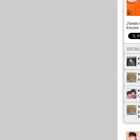
J'avais 
Encore 
Voir le
k
Y
t
K
O
Y
E
f