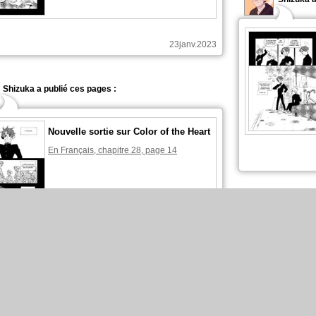
23janv.2023
Shizuka a publié ces pages :
Nouvelle sortie sur Color of the Heart
En Français, chapitre 28, page 14
Shizuka a
16janv.2023
Shizuka a publié ces pages :