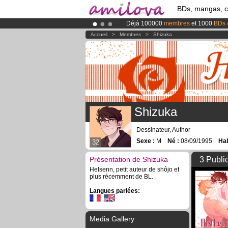
BDs, mangas, 
Déjà 100000
membres
et 1000
BDs 
Abonnement premium: à partir de
3.
Accueil
>
Membres
>
Shizuka
Le
Kickstarter Amilova est désormais
Shizuka
Dessinateur, Author
Sexe :
M
Né :
08/09/1995
Hab
32
Présentation de Shizuka
3 Publi
Helsenn, petit auteur de shôjo et
plus récemment de BL.
Langues parlées:
Media Gallery