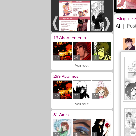
Blog de 
All
Pos
13 Abonnements
42
34
31
Voir tout
269 Abonnés
42
32
37
Voir tout
31 Amis
17
15
1