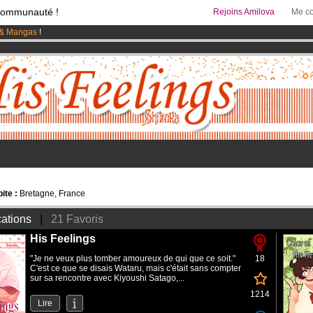
communauté !
Rejoins Amilova
Me co
& Mangas
!
95 euros
par mois !
Clique ici pour t'abonner
 lancé
!.
ite :
Bretagne, France
cations
|
21 Favoris
His Feelings
"Je ne veux plus tomber amoureux de qui que ce soit."
18
C'est ce que se disais Wataru, mais c'était sans compter
sur sa rencontre avec Kiyoushi Satago,...
1214
Lire