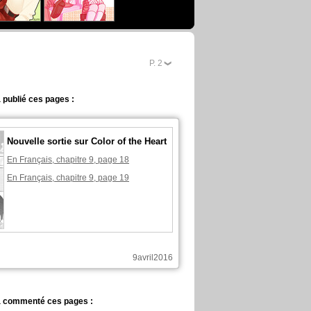
P.
2
 publié ces pages :
Nouvelle sortie sur Color of the Heart
En Français, chapitre 9, page 18
En Français, chapitre 9, page 19
9avril2016
a commenté ces pages :