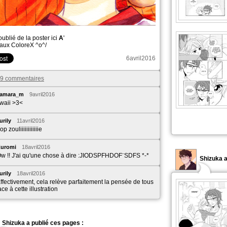
oublié de la poster ici
A
'
aux ColoreX ^o^/
6avril2016
s 9 commentaires
yamara_m
9avril2016
waii >3<
urily
11avril2016
rop zouliiiiiiiiiiiie
uromi
18avril2016
w !! J'ai qu'une chose à dire :JIODSPFHDOF¨SDFS *-*
Shizuka 
urily
18avril2016
ffectivement, cela relève parfaitement la pensée de tous
ace à cette illustration
Shizuka a publié ces pages :