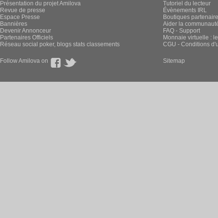
Présentation du projet Amilova
Tutoriel du lecteur
Revue de presse
Évènements IRL
Espace Presse
Boutiques partenair
Bannières
Aider la communauté 
Devenir Annonceur
FAQ - Support
Partenaires Officiels
Monnaie virtuelle : l
Réseau social poker, blogs stats classements
CGU - Conditions d'ut
Follow Amilova on
Sitemap