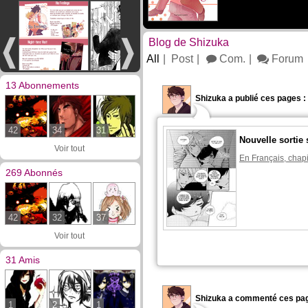
Blog de Shizuka
All
Post
Com.
Forum
13 Abonnements
Shizuka a publié ces pages :
42
34
31
Nouvelle sortie 
Voir tout
En Français, chapi
269 Abonnés
42
32
37
Voir tout
31 Amis
Shizuka a commenté ces pag
1
2
1