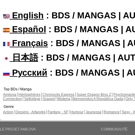
English
: BDS / MANGAS | 
Español
: BDS / MANGAS | 
Français
: BDS / MANGAS | 
日本語
: BDS / MANGAS | A
Русский
: BDS / MANGAS | 
Top BDs / Manga
Amilova
Hémisphères
Chronoctis Express
Super Dragon Bros Z
Psychomant
Connection
Sethxfaye
Graped
Wisteria
Bienvenidos A República Gada
Only 
Genre
Action
Dessins - Artworks
Fantasy - SF
Humour
Jeunesse
Romance
Sexy - 
LE PROJET AMILOVA
COMMUNAUTÉ