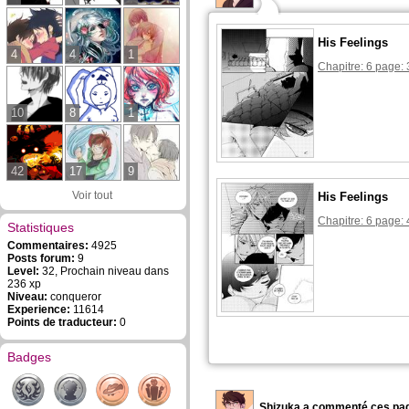
His Feelings
4
4
1
Chapitre: 6 page: 
10
8
1
42
17
9
Voir tout
His Feelings
Chapitre: 6 page: 
Statistiques
Commentaires:
4925
Posts forum:
9
Level:
32, Prochain niveau dans
236 xp
Niveau:
conqueror
Experience:
11614
Points de traducteur:
0
Badges
Shizuka a commenté ces pag