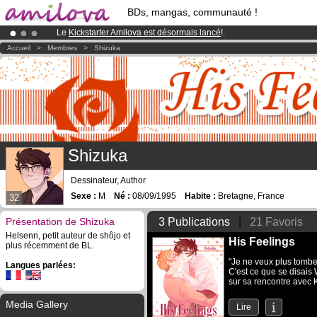
BDs, mangas, communauté !
Le
Kickstarter Amilova est désormais lancé
!.
Abonnement premium: à partir de
3.95 euros
par mois !
Clique ici p
Accueil
>
Membres
>
Shizuka
Déjà 134393
membres
et 1208
BDs & Mangas
!
Shizuka
Dessinateur, Author
Sexe :
M
Né :
08/09/1995
Habite :
Bretagne, France
32
Présentation de Shizuka
3 Publications
|
21 Favoris
Helsenn, petit auteur de shôjo et
His Feelings
plus récemment de BL.
"Je ne veux plus tombe
Langues parlées:
C'est ce que se disais 
sur sa rencontre avec K
Media Gallery
Lire