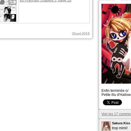
En Français, chapitre 5, page 10
31oct.2015
Shizuka a publié ces pages :
Nouvelle sortie sur Color of the Heart
En Français, chapitre 28, page 18
Enfin terminée o/
Petite illu d'Hall
Voir les 17 comme
30janv.2023
Sakura Kiss
trop mimi!