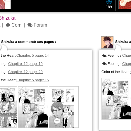
189
Shizuka
t
Com.
Forum
Shizuka a commenté ces pages :
Shizuka 
f the Heart
Chapitre: 5 page: 14
His Feelings
Chapi
lings
Chapitre: 12 page: 19
His Feelings
Chapi
lings
Chapitre: 12 page: 20
Color of the Heart
f the Heart
Chapitre: 5 page: 15