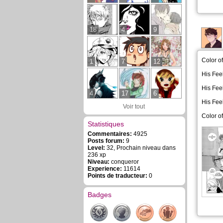
18
4
9
Color o
1
7
12
His Fee
His Fee
4
17
6
His Fee
Voir tout
Color o
Statistiques
Commentaires:
4925
Posts forum:
9
Level:
32, Prochain niveau dans
236 xp
Niveau:
conqueror
Experience:
11614
Points de traducteur:
0
Badges