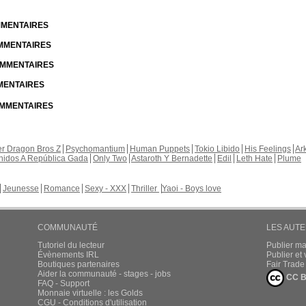
23janv.2023
Shizuka a publié ces pages :
Nouvelle sortie sur Color of the Heart
En Français, chapitre 28, page 14
Shizuka a
16janv.2023
Shizuka a publié ces pages :