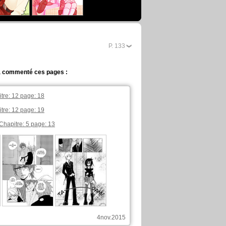
P.
2
a commenté ces pages :
tre: 12 page: 18
tre: 12 page: 19
Chapitre: 5 page: 13
4nov.2015