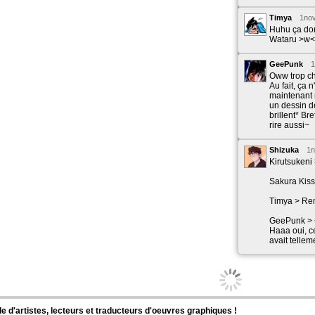
Shizuka a publié ces pages :
Timya
1no
Huhu ça don
Wataru >w<
Nouvelle sortie sur Color of the Heart
GeePunk
1
Oww trop ch
En Français, chapitre 28, page 17
Au fait, ça 
maintenant m
un dessin d
brillent* Br
rire aussi~
Shizuka
1n
Kirutsukeni >
26janv.2023
Sakura Kiss
Timya > Rem
Shizuka a publié ces pages :
GeePunk > 
Haaa oui, c
avait telle
Nouvelle sortie sur Color of the Heart
En Français, chapitre 28, page 16
Shizuka a