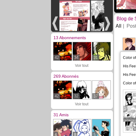
Blog de 
All
Pos
13 Abonnements
42
34
31
Color o
Voir tout
His Fee
His Fee
269 Abonnés
Color o
42
32
37
Voir tout
31 Amis
4
8
5