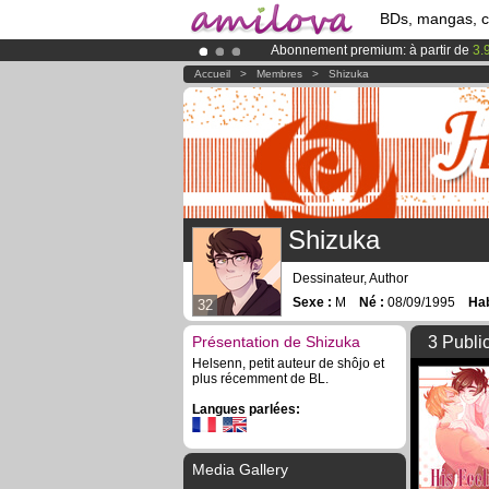
BDs, mangas, 
Abonnement premium: à partir de
3.
Déjà 100000
membres
et 1000
BDs 
Accueil
>
Membres
>
Shizuka
Le
Kickstarter Amilova est désormais
Shizuka
Dessinateur, Author
Sexe :
M
Né :
08/09/1995
Hab
32
Présentation de Shizuka
3 Publi
Helsenn, petit auteur de shôjo et
plus récemment de BL.
Langues parlées:
Media Gallery