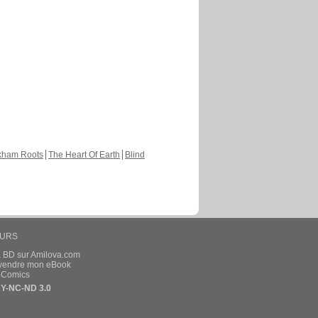
Nouvelle sortie sur Color of the Heart
En Français, chapitre 28, page 15
19janv.2023
 publié ces pages :
Nouvelle sortie sur Color of the Heart
En Français, chapitre 28, page 13