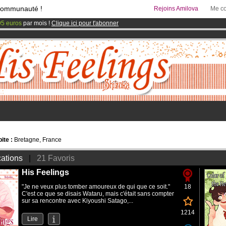
communauté !
Rejoins Amilova
Me co
95 euros
par mois !
Clique ici pour t'abonner
& Mangas
!
 lancé
!.
ite :
Bretagne, France
cations
|
21 Favoris
His Feelings
"Je ne veux plus tomber amoureux de qui que ce soit."
18
C'est ce que se disais Wataru, mais c'était sans compter
sur sa rencontre avec Kiyoushi Satago,...
1214
Lire