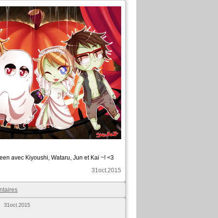
oween avec Kiyoushi, Wataru, Jun et Kai ~! <3
31oct.2015
ntaires
31oct.2015