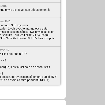
v.2015
ne envie d'enlever son déguisement à
nov.2015
achoux :3 Et Kiyoushi~
n'a rien à voir avec le manga et ça date
ais je suis passée sur twitter vite fait et oh
e Shizuka... sur les LNDC ?!! *yeux qui
ef ton Grim était boww. Et il m'a beaucoup fait
ov.2015
 Il fait peur hein ? :D
 > <3
arque, il est aussi pâle en dessous xD
<3
e dessin, je l'avais complètement oublié xD Y
ment de dessins à faire pendant LNDC x)
 publié ces pages :