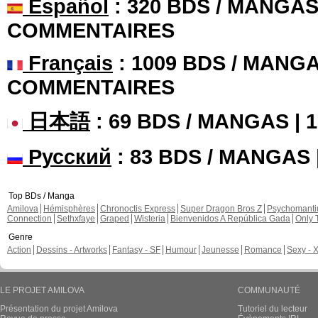
Español
: 320 BDS / MANGAS 
COMMENTAIRES
Français
: 1009 BDS / MANGA
COMMENTAIRES
日本語
: 69 BDS / MANGAS |
Русский
: 83 BDS / MANGAS
Top BDs / Manga
Amilova
Hémisphères
Chronoctis Express
Super Dragon Bros Z
Psychomant
Connection
Sethxfaye
Graped
Wisteria
Bienvenidos A República Gada
Only 
Genre
Action
Dessins - Artworks
Fantasy - SF
Humour
Jeunesse
Romance
Sexy - 
LE PROJET AMILOVA
COMMUNAUTÉ
Présentation du projet Amilova
Tutoriel du lecteur