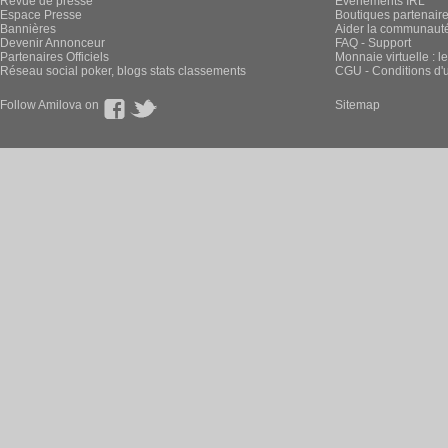
Revue de presse
Évènements IRL
Espace Presse
Boutiques partenair
Bannières
Aider la communauté 
Devenir Annonceur
FAQ - Support
Partenaires Officiels
Monnaie virtuelle : l
Réseau social poker, blogs stats classements
CGU - Conditions d'ut
Follow Amilova on
Sitemap