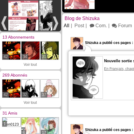
Blog de Shizuka
All
Post
Com.
Forum
13 Abonnements
Shizuka a publié ces pages :
42
34
31
Nouvelle sortie 
Voir tout
En Français, chapi
269 Abonnés
42
32
37
Voir tout
31 Amis
1
Shizuka a publié ces pages :
8
17