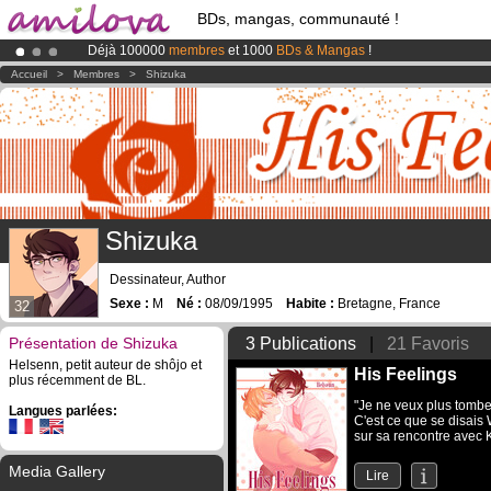
BDs, mangas, communauté !
Déjà 100000
membres
et 1000
BDs & Mangas
!
Abonnement premium: à partir de
3.95 euros
par mois !
Clique ici p
Accueil
>
Membres
>
Shizuka
Le
Kickstarter Amilova est désormais lancé
!.
Shizuka
Dessinateur, Author
Sexe :
M
Né :
08/09/1995
Habite :
Bretagne, France
32
Présentation de Shizuka
3 Publications
|
21 Favoris
Helsenn, petit auteur de shôjo et
His Feelings
plus récemment de BL.
"Je ne veux plus tombe
Langues parlées:
C'est ce que se disais 
sur sa rencontre avec K
Media Gallery
Lire