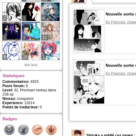
Nouvelle sortie 
2
1
4
En Français, chapi
1
1
12
8
23
1
Voir tout
Nouvelle sortie 
En Français, chapi
Statistiques
Commentaires:
4925
Posts forum:
9
Level:
32, Prochain niveau dans
236 xp
Niveau:
conqueror
Experience:
11614
Points de traducteur:
0
Badges
Shizuka a publié ces pages :