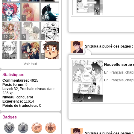
1
1
4
12
9
1
Shizuka a publié ces pages :
18
18
7
Voir tout
Nouvelle sortie 
En Français, chapi
Statistiques
En Français, chapi
Commentaires:
4925
Posts forum:
9
Level:
32, Prochain niveau dans
236 xp
Niveau:
conqueror
Experience:
11614
Points de traducteur:
0
Badges
Shizuka a publié ces pages :