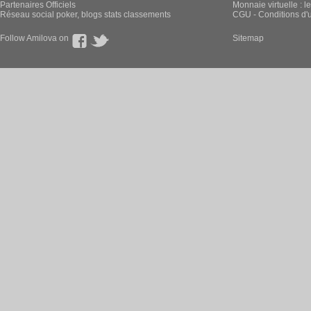
Partenaires Officiels
Monnaie virtuelle : l
Réseau social poker, blogs stats classements
CGU - Conditions d'ut
Follow Amilova on
Sitemap