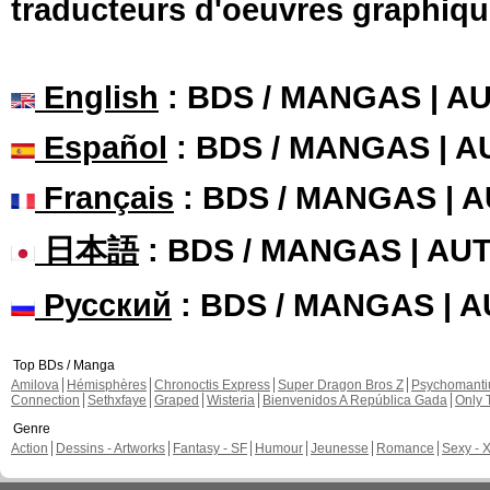
traducteurs d'oeuvres graphiqu
English
: BDS / MANGAS | 
Español
: BDS / MANGAS | 
Français
: BDS / MANGAS | 
日本語
: BDS / MANGAS | A
Русский
: BDS / MANGAS | 
Top BDs / Manga
Amilova
Hémisphères
Chronoctis Express
Super Dragon Bros Z
Psychomant
Connection
Sethxfaye
Graped
Wisteria
Bienvenidos A República Gada
Only 
Genre
Action
Dessins - Artworks
Fantasy - SF
Humour
Jeunesse
Romance
Sexy - 