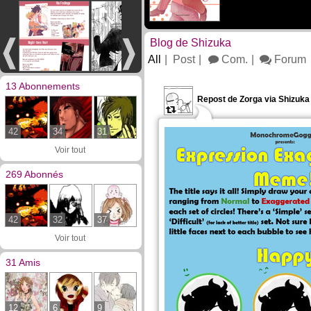
Blog de Shizuka
All
Post
Com.
Forum
13 Abonnements
Repost de Zorga via Shizuka 
42
34
31
Voir tout
269 Abonnés
42
32
37
Voir tout
31 Amis
12
6
9