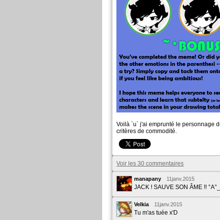
Voilà `u` j'ai emprunté le personnage 
critères de commodité.
Voir les 30 commentaires
manapany
11janv.2015
JACK ! SAUVE SON ÂME !! °A°
Velkia
11janv.2015
Tu m'as tuée x'D