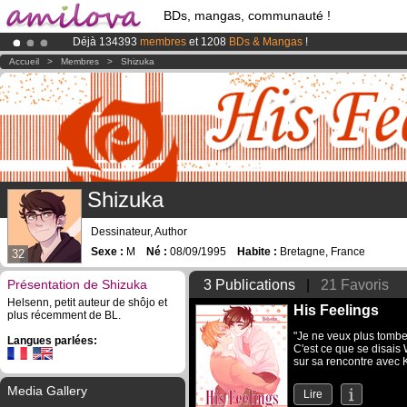
BDs, mangas, communauté !
Déjà 134393
membres
et 1208
BDs & Mangas
!
Le
Kickstarter Amilova est désormais lancé
!.
Accueil
>
Membres
>
Shizuka
Abonnement premium: à partir de
3.95 euros
par mois !
Clique ici p
Shizuka
Dessinateur, Author
Sexe :
M
Né :
08/09/1995
Habite :
Bretagne, France
32
Présentation de Shizuka
3 Publications
|
21 Favoris
Helsenn, petit auteur de shôjo et
His Feelings
plus récemment de BL.
"Je ne veux plus tombe
Langues parlées:
C'est ce que se disais 
sur sa rencontre avec K
Media Gallery
Lire