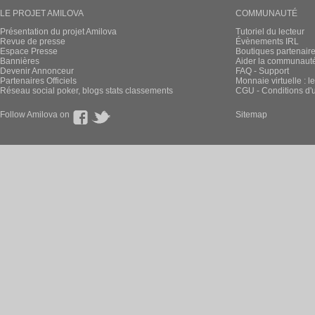
LE PROJET AMILOVA
COMMUNAUTÉ
Présentation du projet Amilova
Tutoriel du lecteur
Revue de presse
Évènements IRL
Espace Presse
Boutiques partenair
Bannières
Aider la communauté 
Devenir Annonceur
FAQ - Support
Partenaires Officiels
Monnaie virtuelle : l
Réseau social poker, blogs stats classements
CGU - Conditions d'ut
Follow Amilova on
Sitemap