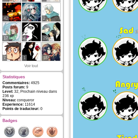
42
4
2
17
4
29
7
1
18
Voir tout
Statistiques
Commentaires:
4925
Posts forum:
9
Level:
32, Prochain niveau dans
236 xp
Niveau:
conqueror
Experience:
11614
Points de traducteur:
0
Badges