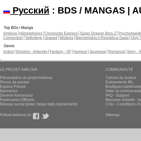
Wisteria
Chapitre: 26 page:
Taminouche973 a commenté 
Miscellanées
Chapitre: 3 page: 