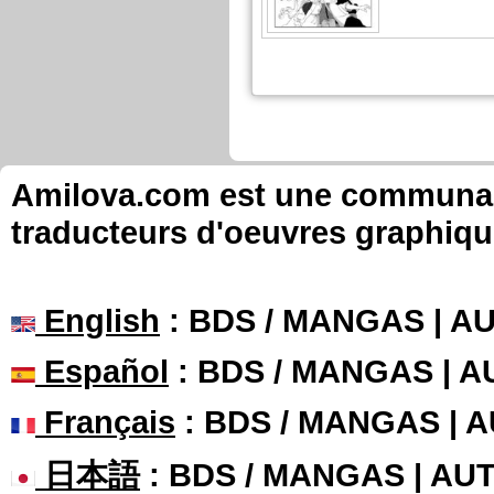
Taminouche973 a commenté 
Wisteria
Chapitre: 26 page:
Taminouche973 a commenté 