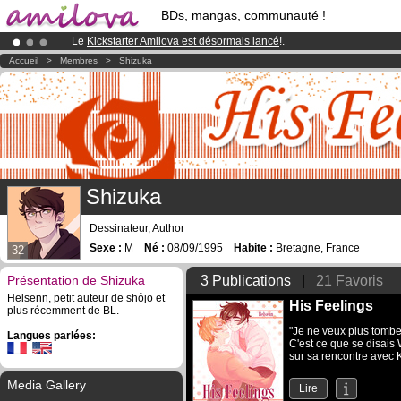
BDs, mangas, communauté !
Le
Kickstarter Amilova est désormais lancé
!.
Abonnement premium: à partir de
3.95 euros
par mois !
Clique ici p
Accueil
>
Membres
>
Shizuka
Déjà 100000
membres
et 1000
BDs & Mangas
!
Shizuka
Dessinateur, Author
Sexe :
M
Né :
08/09/1995
Habite :
Bretagne, France
32
Présentation de Shizuka
3 Publications
|
21 Favoris
Helsenn, petit auteur de shôjo et
His Feelings
plus récemment de BL.
"Je ne veux plus tombe
Langues parlées:
C'est ce que se disais 
sur sa rencontre avec K
Media Gallery
Lire