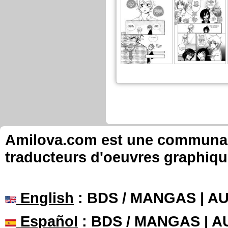
Shizuka a publié ces pages :
Nouvelle sortie 
En Français, chapi