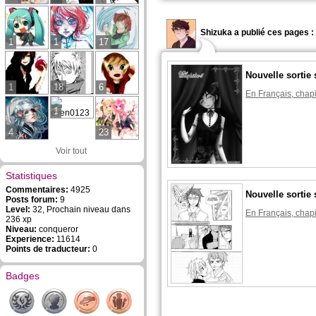
Shizuka a publié ces pages :
1
1
17
Nouvelle sortie 
1
18
6
En Français, chapi
1
4
23
Voir tout
Statistiques
Commentaires:
4925
Nouvelle sortie 
Posts forum:
9
Level:
32, Prochain niveau dans
En Français, chapi
236 xp
Niveau:
conqueror
Experience:
11614
Points de traducteur:
0
Badges