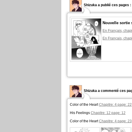
Shizuka a publié ces pages :
Nouvelle sortie 
En Français, chapi
En Français, chapi
Shizuka a commenté ces pag
Color of the Heart
Chapitre: 4 page: 22
His Feelings
Chapitre: 12 page: 12
Color of the Heart
Chapitre: 4 page: 23