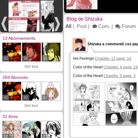
Blog de Shizuka
All
Post
Com.
Forum
13 Abonnements
Shizuka a commenté ces pag
42
34
31
His Feelings
Chapitre: 12 page: 14
Voir tout
Color of the Heart
Chapitre: 4 page: 24
Color of the Heart
Chapitre: 5 page: 3
269 Abonnés
42
32
37
Voir tout
31 Amis
12
29
2