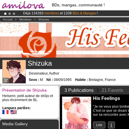
BDs, mangas, communauté !
Déjà 134393
membres
et 1208
BDs & Mangas
!
Abonnement premium: à partir de
3.95 euros
par mois !
Clique ici p
Accueil
>
Membres
>
Shizuka
Le
Kickstarter Amilova est désormais lancé
!.
Shizuka
Dessinateur, Author
Sexe :
M
Né :
08/09/1995
Habite :
Bretagne, France
32
Présentation de Shizuka
3 Publications
|
21 Favoris
Helsenn, petit auteur de shôjo et
His Feelings
plus récemment de BL.
"Je ne veux plus tombe
Langues parlées:
C'est ce que se disais 
sur sa rencontre avec K
Media Gallery
Lire