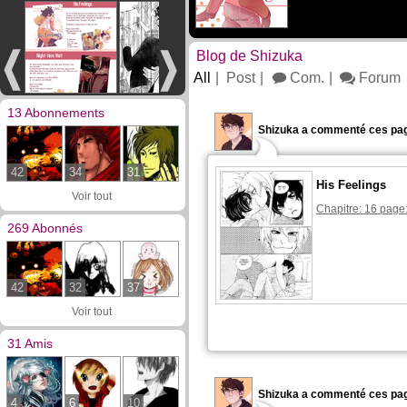
Blog de Shizuka
All
Post
Com.
Forum
13 Abonnements
Shizuka a commenté ces pag
42
34
31
His Feelings
Voir tout
Chapitre: 16 page
269 Abonnés
42
32
37
Voir tout
31 Amis
Shizuka a commenté ces pag
4
6
10