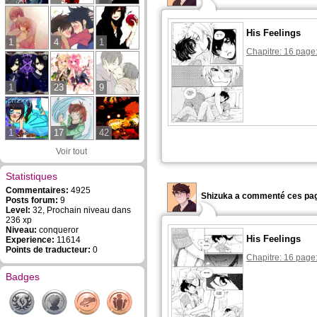
His Feelings
1
4
1
Chapitre: 16 page
1
23
9
1
17
42
Voir tout
Statistiques
Commentaires:
4925
Shizuka a commenté ces pag
Posts forum:
9
Level:
32, Prochain niveau dans
236 xp
Niveau:
conqueror
His Feelings
Experience:
11614
Points de traducteur:
0
Chapitre: 16 page
Badges