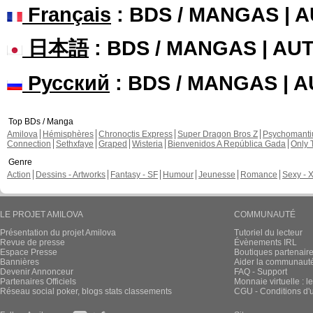
Français
: BDS / MANGAS | 
日本語
: BDS / MANGAS | A
Русский
: BDS / MANGAS | 
Top BDs / Manga
Amilova
Hémisphères
Chronoctis Express
Super Dragon Bros Z
Psychomant
Connection
Sethxfaye
Graped
Wisteria
Bienvenidos A República Gada
Only 
Genre
Action
Dessins - Artworks
Fantasy - SF
Humour
Jeunesse
Romance
Sexy - 
LE PROJET AMILOVA
COMMUNAUTÉ
Présentation du projet Amilova
Tutoriel du lecteur
Revue de presse
Évènements IRL
Espace Presse
Boutiques partenair
Bannières
Aider la communauté 
Devenir Annonceur
FAQ - Support
Partenaires Officiels
Monnaie virtuelle : l
Réseau social poker, blogs stats classements
CGU - Conditions d'ut