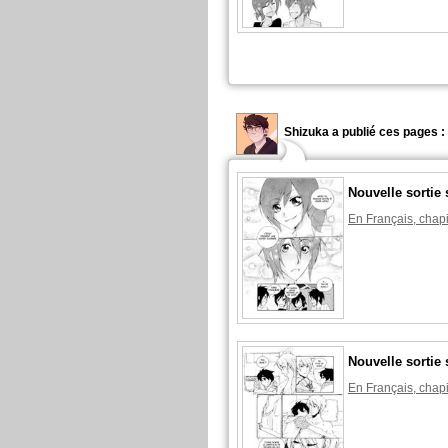
Shizuka a publié ces pages :
Nouvelle sortie 
En Français, chapi
Nouvelle sortie 
En Français, chapi