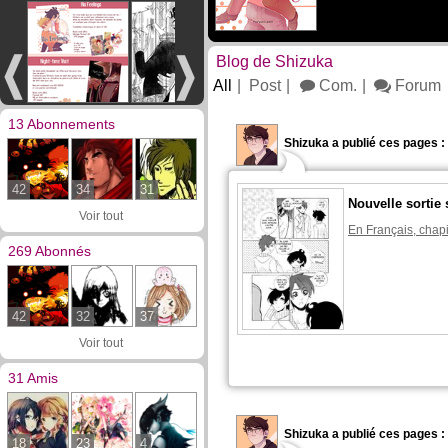
Blog de Shizuka
All
Post
Com.
Forum
13 Abonnements
Shizuka a publié ces pages :
42
34
31
Nouvelle sortie 
Voir tout
En Français, chapi
269 Abonnés
42
32
37
Voir tout
31 Amis
Shizuka a publié ces pages :
18
23
4