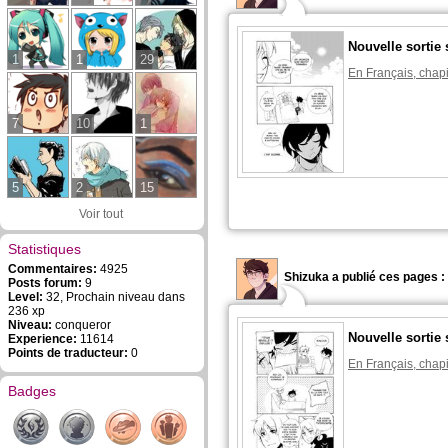
Nouvelle sortie 
1
1
29
En Français, chapi
7
10
1
5
2
15
Voir tout
Statistiques
Commentaires:
4925
Shizuka a publié ces pages :
Posts forum:
9
Level:
32, Prochain niveau dans
236 xp
Niveau:
conqueror
Nouvelle sortie 
Experience:
11614
Points de traducteur:
0
En Français, chapi
Badges