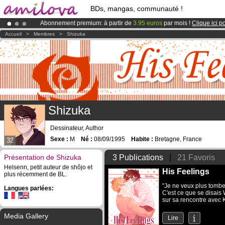
BDs, mangas, communauté !
Abonnement premium: à partir de
3.95 euros
par mois !
Clique ici p
Le
Kickstarter Amilova est désormais lancé
!.
Accueil
>
Membres
>
Shizuka
Déjà 100000
membres
et 1000
BDs & Mangas
!
Shizuka
Dessinateur, Author
Sexe :
M
Né :
08/09/1995
Habite :
Bretagne, France
32
Présentation de Shizuka
3 Publications
|
21 Favoris
Helsenn, petit auteur de shôjo et
His Feelings
plus récemment de BL.
"Je ne veux plus tombe
Langues parlées:
C'est ce que se disais 
sur sa rencontre avec K
Media Gallery
Lire