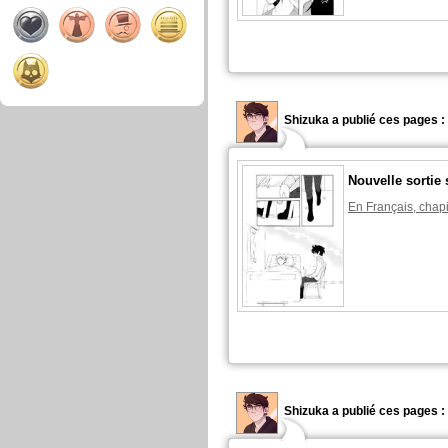
Shizuka a publié ces pages :
Nouvelle sortie 
En Français, chapi
Shizuka a publié ces pages :