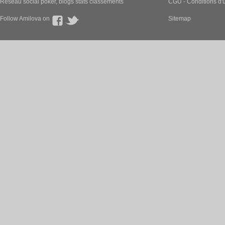
Nouvelle sortie 
En Français, chapi
Shizuka a publié ces pages :
Nouvelle sortie 
En Français, chapi