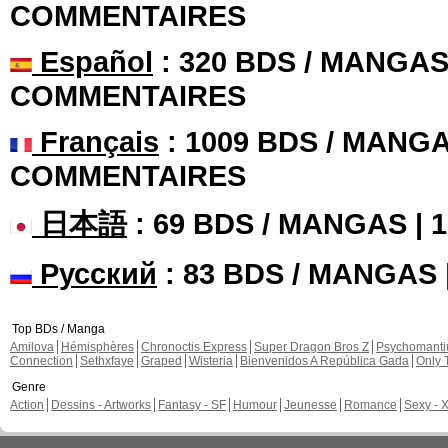
COMMENTAIRES
Español
: 320 BDS / MANGAS 
COMMENTAIRES
Français
: 1009 BDS / MANGA
COMMENTAIRES
日本語
: 69 BDS / MANGAS |
Русский
: 83 BDS / MANGAS
Top BDs / Manga
Amilova
Hémisphères
Chronoctis Express
Super Dragon Bros Z
Psychomant
Connection
Sethxfaye
Graped
Wisteria
Bienvenidos A República Gada
Only 
Genre
Action
Dessins - Artworks
Fantasy - SF
Humour
Jeunesse
Romance
Sexy - 