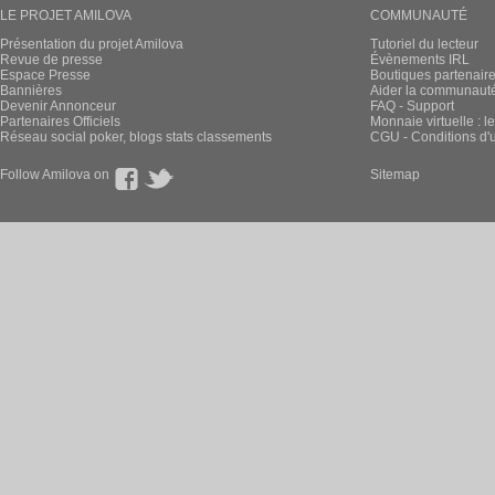
LE PROJET AMILOVA
COMMUNAUTÉ
Présentation du projet Amilova
Tutoriel du lecteur
Revue de presse
Évènements IRL
Espace Presse
Boutiques partenair
Bannières
Aider la communauté 
Devenir Annonceur
FAQ - Support
Partenaires Officiels
Monnaie virtuelle : l
Réseau social poker, blogs stats classements
CGU - Conditions d'ut
Follow Amilova on
Sitemap