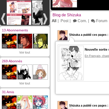
Blog de Shizuka
All
Post
Com.
Forum
13 Abonnements
Shizuka a publié ces pages :
42
34
31
Nouvelle sortie 
Voir tout
En Français, chapi
269 Abonnés
42
32
37
Voir tout
31 Amis
Shizuka a publié ces pages :
42
8
1