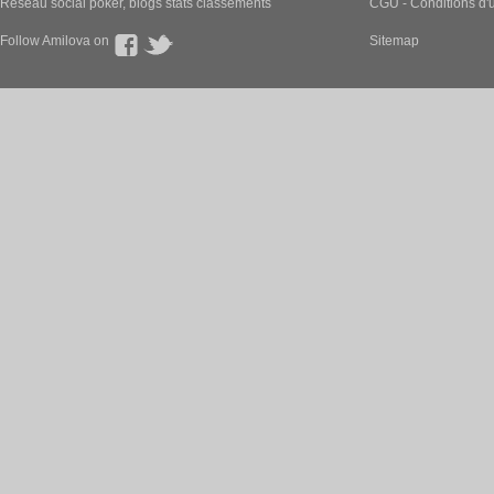
Nouvelle sortie 
En Français, chapi
Shizuka a publié ces pages :
Nouvelle sortie 
En Français, chapi