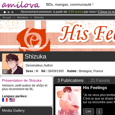
BDs, mangas, communauté !
Abonnement premium: à partir de
3.95 euros
par mois !
Clique ici p
Déjà 100000
membres
et 1000
BDs & Mangas
!
Accueil
>
Membres
>
Shizuka
Le
Kickstarter Amilova est désormais lancé
!.
Shizuka
Dessinateur, Author
Sexe :
M
Né :
08/09/1995
Habite :
Bretagne, France
32
Présentation de Shizuka
3 Publications
|
21 Favoris
Helsenn, petit auteur de shôjo et
His Feelings
plus récemment de BL.
"Je ne veux plus tombe
Langues parlées:
C'est ce que se disais 
sur sa rencontre avec K
Media Gallery
Lire