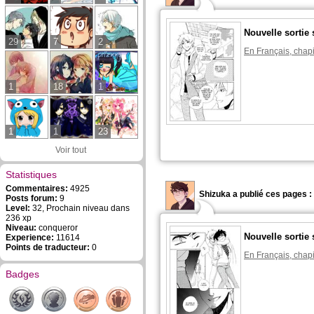
Nouvelle sortie 
29
7
2
En Français, chapi
1
18
1
1
1
23
Voir tout
Statistiques
Commentaires:
4925
Shizuka a publié ces pages :
Posts forum:
9
Level:
32, Prochain niveau dans
236 xp
Niveau:
conqueror
Nouvelle sortie 
Experience:
11614
Points de traducteur:
0
En Français, chapi
Badges