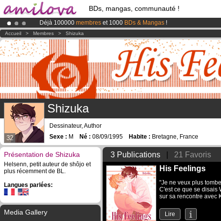
BDs, mangas, communauté !
Déjà 100000
membres
et 1000
BDs & Mangas
!
Abonnement premium: à partir de
3.95 euros
par mois !
Clique ici p
Accueil
>
Membres
>
Shizuka
Le
Kickstarter Amilova est désormais lancé
!.
Shizuka
Dessinateur, Author
Sexe :
M
Né :
08/09/1995
Habite :
Bretagne, France
32
Présentation de Shizuka
3 Publications
|
21 Favoris
Helsenn, petit auteur de shôjo et
His Feelings
plus récemment de BL.
"Je ne veux plus tombe
Langues parlées:
C'est ce que se disais 
sur sa rencontre avec K
Media Gallery
Lire