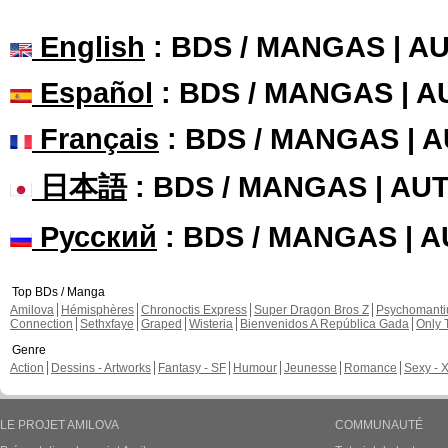
English
: BDS / MANGAS | 
Español
: BDS / MANGAS | 
Français
: BDS / MANGAS | 
日本語
: BDS / MANGAS | A
Русский
: BDS / MANGAS | 
Top BDs / Manga
Amilova
Hémisphères
Chronoctis Express
Super Dragon Bros Z
Psychomant
Connection
Sethxfaye
Graped
Wisteria
Bienvenidos A República Gada
Only 
Genre
Action
Dessins - Artworks
Fantasy - SF
Humour
Jeunesse
Romance
Sexy - 
LE PROJET AMILOVA
COMMUNAUTÉ