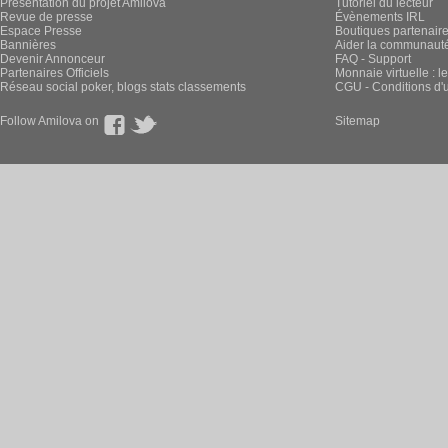
Présentation du projet Amilova
Tutoriel du lecteur
Revue de presse
Évènements IRL
Espace Presse
Boutiques partenair
Bannières
Aider la communauté 
Devenir Annonceur
FAQ - Support
Partenaires Officiels
Monnaie virtuelle : l
Réseau social poker, blogs stats classements
CGU - Conditions d'ut
Follow Amilova on
Sitemap