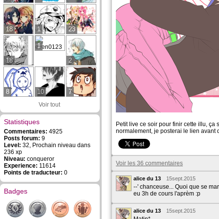
18
1
23
1
18
2
8
10
7
Voir tout
Statistiques
Petit live ce soir pour finir cette illu, ç
normalement, je posterai le lien avant
Commentaires:
4925
Posts forum:
9
Level:
32, Prochain niveau dans
236 xp
Niveau:
conqueror
Voir les 36 commentaires
Experience:
11614
Points de traducteur:
0
alice du 13
15sept.2015
--' chanceuse... Quoi que se marin 
Badges
eu 3h de cours l'aprèm :p
alice du 13
15sept.2015