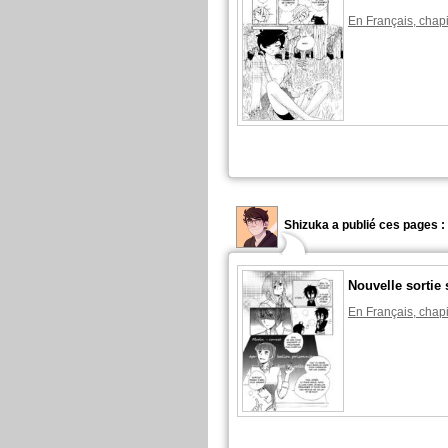
En Français, chapi
Shizuka a publié ces pages :
Nouvelle sortie 
En Français, chapi