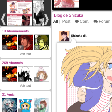
Blog de Shizuka
All
Post
Com.
Forum
13 Abonnements
Shizuka dit
42
34
31
Voir tout
269 Abonnés
42
32
37
Voir tout
31 Amis
4
1
17