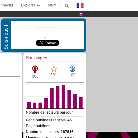
nnecter
Explorer
Forum
Suis-nous !
Statistiques
301
100
306
Nombre de lecteurs par jour
Page publiees Français:
46
Page publiees :
Nombre de lecteurs:
167816
Moyenne des lecteurs par jour: