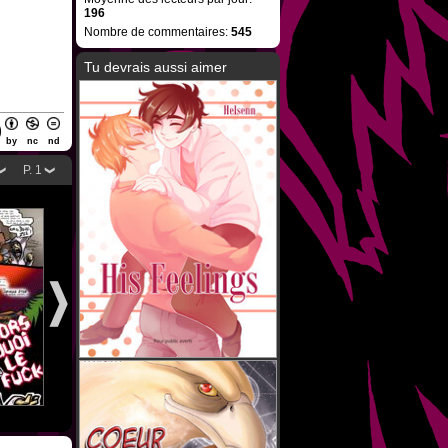
196
Nombre de commentaires:
545
Tu devrais aussi aimer
by
nc
nd
P. 1