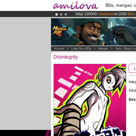
BDs, mangas, 
Déjà 100000
membres
et 1000
BDs 
Le
Kickstarter Amilova est désormais
Abonnement premium: à partir de
3.
Accueil
>
Liste Des BDs
>
Manga
>
Yaoi - Boys L
Disintegrity
Inte
Dési
Dess