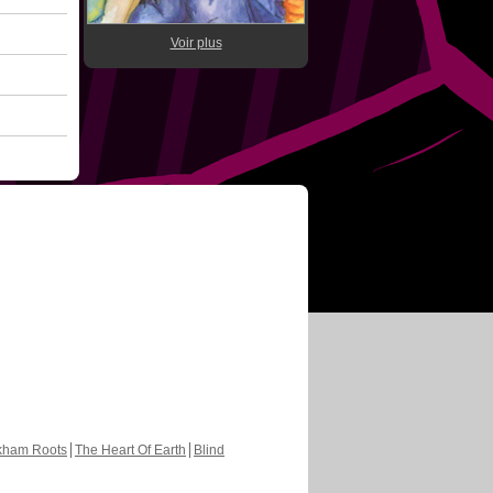
Voir plus
kham Roots
The Heart Of Earth
Blind