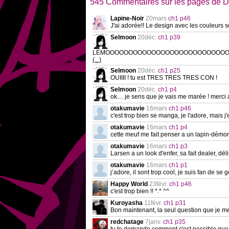
545 Commentaires sur les pages de Di
Lapine-Noir
20mars
ch1 p46
J'ai adorée!! Le design avec les couleurs so
Selmoon
20déc.
ch1 p39
LEMOOOOOOOOOOOOOOOOOOOOOOOOOO
(...)
Selmoon
20déc.
ch1 p25
OUIIII ! tu est TRES TRES TRES CON !
Selmoon
20déc.
ch1 p4
ok.... je sens que je vais me marée ! merci a 
otakumavie
16mars
ch1 p46
c'est trop bien se manga, je l'adore, mais j
otakumavie
16mars
ch1 p4
cette meuf me fait penser a un lapin-démon
otakumavie
16mars
ch1 p3
Larsen a un look d'enfer, sa fait dealer, dél
otakumavie
16mars
ch1 p1
j’adore, il sont trop cool, je suis fan de se
Happy World
23févr.
ch1 p46
c'est trop bien !! *.* ^^
Kuroyasha
11févr.
ch1 p31
Bon maintenant, la seul question que je me
redchatage
7janv.
ch1 p35