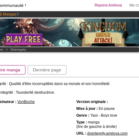
communauté !
Rejoins Amilova
Me co
& Mangas
!
 lancé
!.
95 euros
par mois !
Clique ici pour t'abonner
ove
>
Disintegrity
Lire manga
Dernière page
grité : Qualité d'être incorruptible dans sa morale et son honnêteté.
ntegrité : Tsunderité destructrice.
inateur :
VonBoche
Version originale :
Mise à jour :
En pause
Genre :
Yaoi - Boys love
Type :
manga
(lire de gauche à droite)
URL :
disintegrity.amilova.com