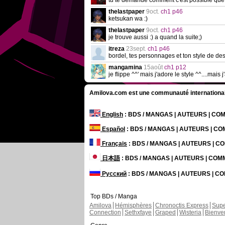
tu te demande comment c'est possible que 
thelastpaper
9oct.
ch1 p46
ketsukan wa :)
thelastpaper
9oct.
ch1 p46
je trouve aussi :) a quand la suite;)
itreza
23sept.
ch1 p46
bordel, tes personnages et ton style de dess
mangamina
15août
ch1 p12
je flippe ^^' mais j'adore le style ^^....ma
Amilova.com est une communauté internationale 
English
: BDS / MANGAS | AUTEURS | C
Español
: BDS / MANGAS | AUTEURS | C
Français
: BDS / MANGAS | AUTEURS | 
日本語
: BDS / MANGAS | AUTEURS | CO
Русский
: BDS / MANGAS | AUTEURS | 
Top BDs / Manga
Amilova
Hémisphères
Chronoctis Express
Supe
Connection
Sethxfaye
Graped
Wisteria
Bienve