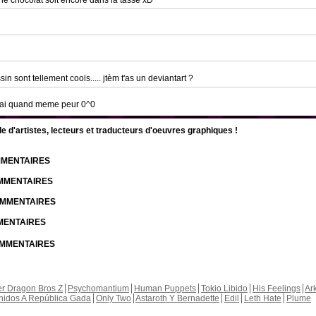
le chocolat soit encore dans la tasse xD
in sont tellement cools..... jtèm t'as un deviantart ?
is j'ai quand meme peur 0^0
d'artistes, lecteurs et traducteurs d'oeuvres graphiques !
OMMENTAIRES
OMMENTAIRES
COMMENTAIRES
MMENTAIRES
COMMENTAIRES
r Dragon Bros Z
Psychomantium
Human Puppets
Tokio Libido
His Feelings
Ar
nidos A República Gada
Only Two
Astaroth Y Bernadette
Edil
Leth Hate
Plume