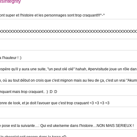
sintegrity
nt super et l'histoire et les personnages sont trop craquant!!!^-^
OOOOOOOOOOOOOOOOOOOOOOOOOOOOOOOOOOOOOOOOOOOOOOOOOO
l'hauteur ! :)
'espère qu'il y aura une suite, "un peut olé olé" hahah, #pervisitude joue un rôle da
, où au tout début on crois que c'est mignon mais au lieu de ça, c'est un vrai "Aku
inquant mais trop craquant.. :) :D :D
 genre de look, et je doit l'avouer que c'est trop craquant <3 <3 <3 <3
 pose est la suivante....: Qui est uke/seme dans l'histoire....NON MAIS SERIEUX !