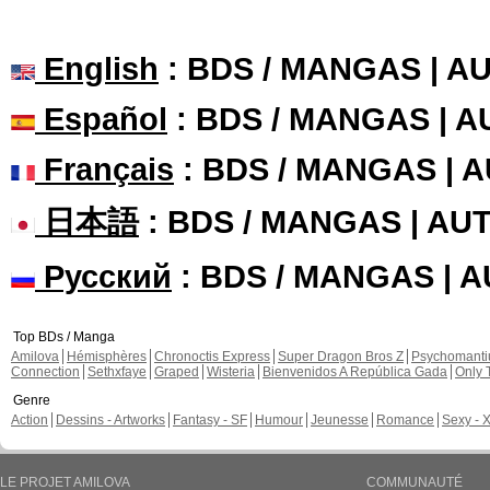
English
: BDS / MANGAS | 
Español
: BDS / MANGAS | 
Français
: BDS / MANGAS | 
日本語
: BDS / MANGAS | A
Русский
: BDS / MANGAS | 
Top BDs / Manga
Amilova
Hémisphères
Chronoctis Express
Super Dragon Bros Z
Psychomant
Connection
Sethxfaye
Graped
Wisteria
Bienvenidos A República Gada
Only 
Genre
Action
Dessins - Artworks
Fantasy - SF
Humour
Jeunesse
Romance
Sexy - 
LE PROJET AMILOVA
COMMUNAUTÉ