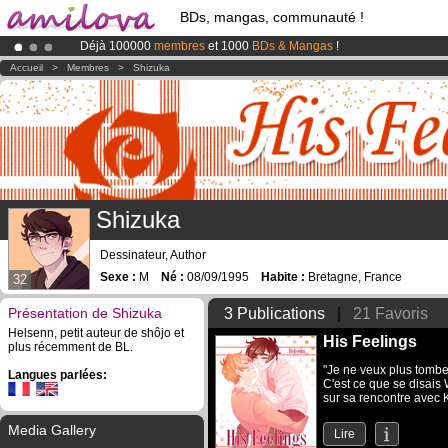
BDs, mangas, communauté !
Déjà 100000
membres
et 1000
BDs & Mangas
!
Le
Kickstarter Amilova est désormais lancé
!.
Accueil
>
Membres
>
Shizuka
Abonnement premium: à partir de
3.95 euros
par mois !
Clique ici p
Shizuka
Dessinateur, Author
Sexe :
M
Né :
08/09/1995
Habite :
Bretagne, France
32
Présentation de Shizuka
3 Publications
|
21 Favoris
Helsenn, petit auteur de shôjo et
His Feelings
plus récemment de BL.
"Je ne veux plus tombe
Langues parlées:
C'est ce que se disais 
sur sa rencontre avec K
Media Gallery
Lire