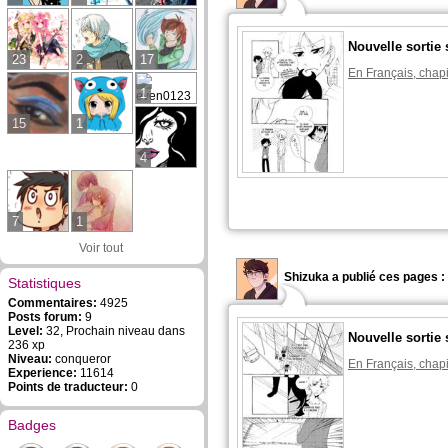
Nouvelle sortie 
23
2
17
En Français, chapi
1
15
1
4
7
1
Voir tout
Shizuka a publié ces pages :
Statistiques
Commentaires:
4925
Posts forum:
9
Level:
32, Prochain niveau dans
Nouvelle sortie 
236 xp
Niveau:
conqueror
En Français, chapi
Experience:
11614
Points de traducteur:
0
Badges