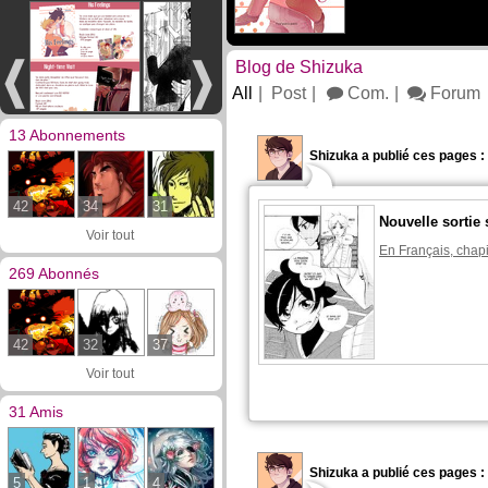
Blog de Shizuka
All
Post
Com.
Forum
13 Abonnements
Shizuka a publié ces pages :
42
34
31
Nouvelle sortie 
Voir tout
En Français, chapi
269 Abonnés
42
32
37
Voir tout
31 Amis
Shizuka a publié ces pages :
5
1
4