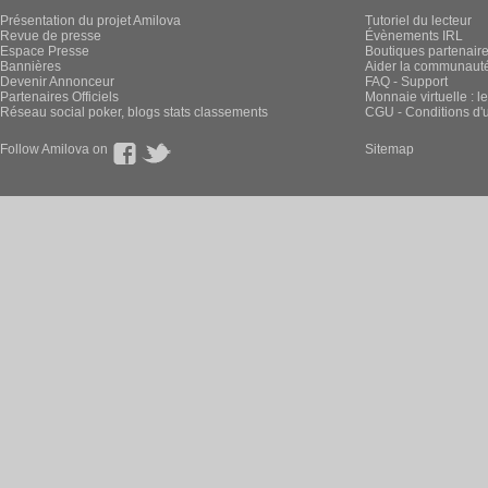
Présentation du projet Amilova
Tutoriel du lecteur
Revue de presse
Évènements IRL
Espace Presse
Boutiques partenair
Bannières
Aider la communauté 
Devenir Annonceur
FAQ - Support
Partenaires Officiels
Monnaie virtuelle : l
Réseau social poker, blogs stats classements
CGU - Conditions d'ut
Follow Amilova on
Sitemap