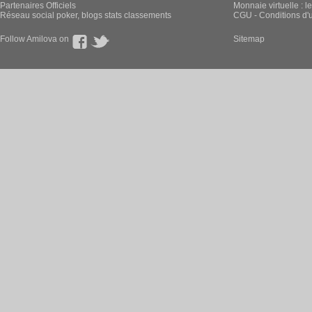
Partenaires Officiels
Monnaie virtuelle : l
Réseau social poker, blogs stats classements
CGU - Conditions d'ut
Follow Amilova on
Sitemap