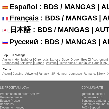
Español
: BDS / MANGAS | 
Français
: BDS / MANGAS | 
日本語
: BDS / MANGAS | A
Русский
: BDS / MANGAS | 
Top BDs / Manga
Amilova
Hémisphères
Chronoctis Express
Super Dragon Bros Z
Psychomant
Connection
Sethxfaye
Graped
Wisteria
Bienvenidos A República Gada
Only 
Genre
Action
Dessins - Artworks
Fantasy - SF
Humour
Jeunesse
Romance
Sexy - 
LE PROJET AMILOVA
COMMUNAUTÉ
Présentation du projet Amilova
Tutoriel du lecteur
Revue de presse
Évènements IRL
Espace Presse
Boutiques partenair
Bannières
Aider la communauté 
Devenir Annonceur
FAQ - Support