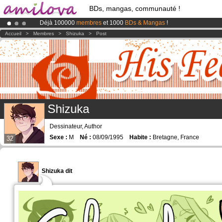
BDs, mangas, communauté !
Déjà 100000
membres
et 1000
BDs & Mangas
!
Abonnement premium: à partir de
3.95 euros
par mois !
Clique ici p
Accueil
>
Membres
>
Shizuka
>
Post
Le
Kickstarter Amilova est désormais lancé
!.
Shizuka
Dessinateur, Author
Sexe :
M
Né :
08/09/1995
Habite :
Bretagne, France
32
Shizuka dit