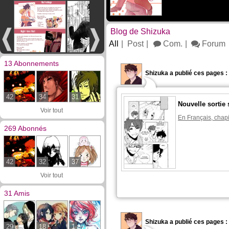
Blog de Shizuka
All
Post
Com.
Forum
13 Abonnements
Shizuka a publié ces pages :
42
34
31
Nouvelle sortie 
Voir tout
En Français, chapi
269 Abonnés
42
32
37
Voir tout
31 Amis
Shizuka a publié ces pages :
29
18
1