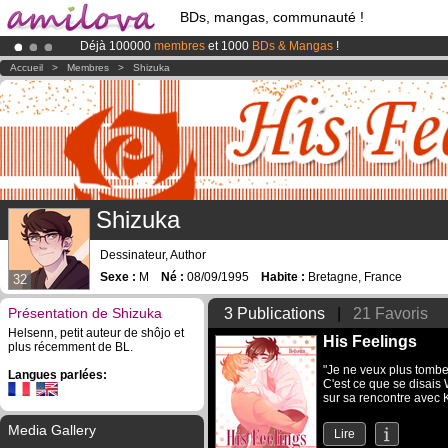
BDs, mangas, communauté !
Déjà 100000
membres
et 1000
BDs & Mangas
!
Abonnement premium: à partir de
3.95 euros
par mois !
Clique ici p
Accueil
>
Membres
>
Shizuka
Le
Kickstarter Amilova est désormais lancé
!.
Shizuka
Dessinateur, Author
Sexe :
M
Né :
08/09/1995
Habite :
Bretagne, France
32
Présentation de Shizuka
3 Publications
|
21 Favoris
Helsenn, petit auteur de shôjo et
His Feelings
plus récemment de BL.
"Je ne veux plus tombe
Langues parlées:
C'est ce que se disais 
sur sa rencontre avec K
Media Gallery
Lire