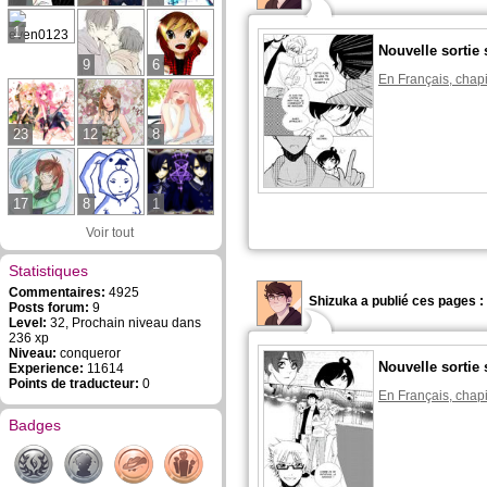
1
Nouvelle sortie 
9
6
En Français, chapi
23
12
8
17
8
1
Voir tout
Statistiques
Commentaires:
4925
Shizuka a publié ces pages :
Posts forum:
9
Level:
32, Prochain niveau dans
236 xp
Niveau:
conqueror
Nouvelle sortie 
Experience:
11614
Points de traducteur:
0
En Français, chapi
Badges