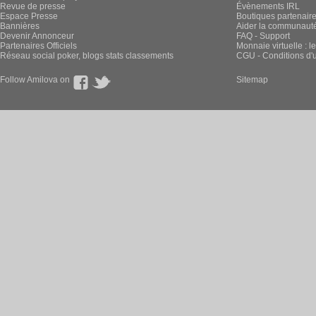
Revue de presse
Évènements IRL
Espace Presse
Boutiques partenair
Bannières
Aider la communauté 
Devenir Annonceur
FAQ - Support
Partenaires Officiels
Monnaie virtuelle : l
Réseau social poker, blogs stats classements
CGU - Conditions d'ut
Follow Amilova on
Sitemap