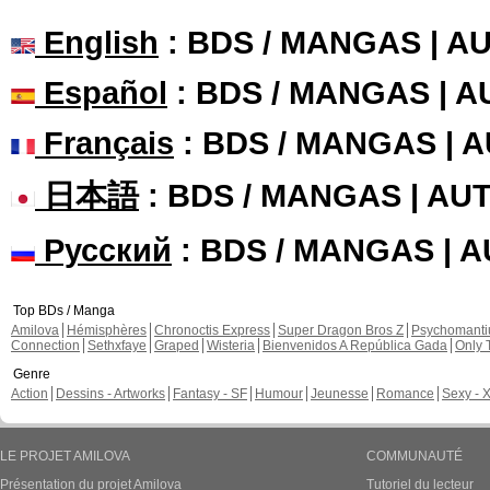
English
: BDS / MANGAS | 
Español
: BDS / MANGAS | 
Français
: BDS / MANGAS | 
日本語
: BDS / MANGAS | A
Русский
: BDS / MANGAS | 
Top BDs / Manga
Amilova
Hémisphères
Chronoctis Express
Super Dragon Bros Z
Psychomant
Connection
Sethxfaye
Graped
Wisteria
Bienvenidos A República Gada
Only 
Genre
Action
Dessins - Artworks
Fantasy - SF
Humour
Jeunesse
Romance
Sexy - 
LE PROJET AMILOVA
COMMUNAUTÉ
Présentation du projet Amilova
Tutoriel du lecteur