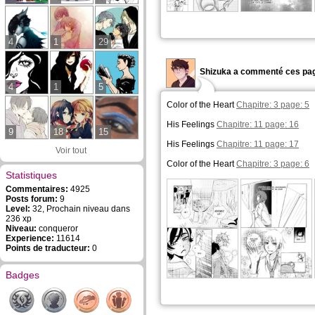
4
1
29
Shizuka a commenté ces pag
4
1
5
Color of the Heart
Chapitre: 3 page: 5
His Feelings
Chapitre: 11 page: 16
9
18
15
His Feelings
Chapitre: 11 page: 17
Voir tout
Color of the Heart
Chapitre: 3 page: 6
Statistiques
Commentaires:
4925
Posts forum:
9
Level:
32, Prochain niveau dans
236 xp
Niveau:
conqueror
Experience:
11614
Points de traducteur:
0
Badges