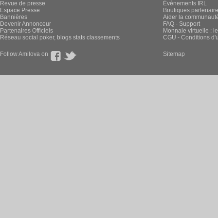
Revue de presse
Évènements IRL
Espace Presse
Boutiques partenair
Bannières
Aider la communauté 
Devenir Annonceur
FAQ - Support
Partenaires Officiels
Monnaie virtuelle : l
Réseau social poker, blogs stats classements
CGU - Conditions d'ut
Follow Amilova on
Sitemap