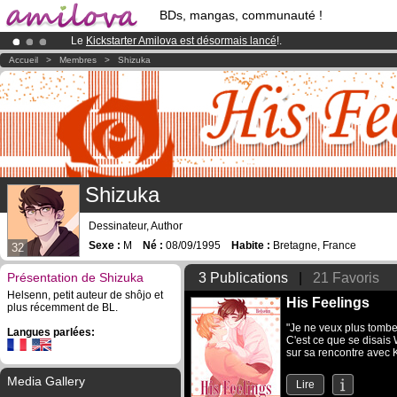
BDs, mangas, communauté !
Le
Kickstarter Amilova est désormais lancé
!.
Déjà 100000
membres
et 1000
BDs & Mangas
!
Accueil
>
Membres
>
Shizuka
Abonnement premium: à partir de
3.95 euros
par mois !
Clique ici p
Shizuka
Dessinateur, Author
Sexe :
M
Né :
08/09/1995
Habite :
Bretagne, France
32
Présentation de Shizuka
3 Publications
|
21 Favoris
Helsenn, petit auteur de shôjo et
His Feelings
plus récemment de BL.
"Je ne veux plus tombe
Langues parlées:
C'est ce que se disais 
sur sa rencontre avec K
Media Gallery
Lire