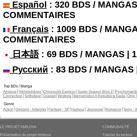
Español
: 320 BDS / MANGAS 
COMMENTAIRES
Français
: 1009 BDS / MANGA
COMMENTAIRES
日本語
: 69 BDS / MANGAS |
Русский
: 83 BDS / MANGAS
Top BDs / Manga
Amilova
Hémisphères
Chronoctis Express
Super Dragon Bros Z
Psychomant
Connection
Sethxfaye
Graped
Wisteria
Bienvenidos A República Gada
Only 
Genre
Action
Dessins - Artworks
Fantasy - SF
Humour
Jeunesse
Romance
Sexy - 
LE PROJET AMILOVA
COMMUNAUTÉ
Présentation du projet Amilova
Tutoriel du lecteur