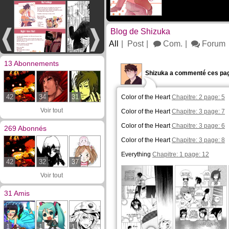
Blog de Shizuka
All
Post
Com.
Forum
13 Abonnements
Shizuka a commenté ces pag
42
34
31
Color of the Heart
Chapitre: 2 page: 5
Voir tout
Color of the Heart
Chapitre: 3 page: 7
Color of the Heart
Chapitre: 3 page: 6
269 Abonnés
Color of the Heart
Chapitre: 3 page: 8
Everything
Chapitre: 1 page: 12
42
32
37
Voir tout
31 Amis
1
1
1