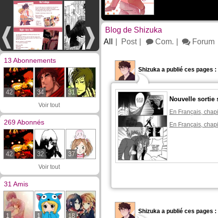
Blog de Shizuka
All
Post
Com.
Forum
13 Abonnements
Shizuka a publié ces pages :
42
34
31
Nouvelle sortie 
Voir tout
En Français, chapi
269 Abonnés
En Français, chapi
42
32
37
Voir tout
31 Amis
Shizuka a publié ces pages :
1
1
18