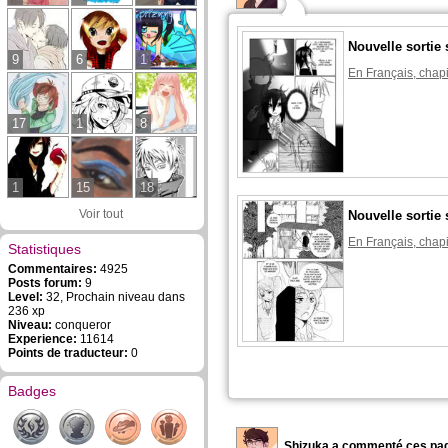
Nouvelle sortie 
9
6
1
En Français, chapi
17
1
8
1
15
18
Voir tout
Nouvelle sortie 
En Français, chapi
Statistiques
Commentaires:
4925
Posts forum:
9
Level:
32, Prochain niveau dans
236 xp
Niveau:
conqueror
Experience:
11614
Points de traducteur:
0
Badges
Shizuka a commenté ces pag