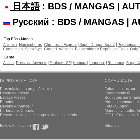
日本語
: BDS / MANGAS | A
Русский
: BDS / MANGAS | 
Top BDs / Manga
Amilova
Hémisphères
Chronoctis Express
Super Dragon Bros Z
Psychomant
Connection
Sethxfaye
Graped
Wisteria
Bienvenidos A República Gada
Only 
Genre
Action
Dessins - Artworks
Fantasy - SF
Humour
Jeunesse
Romance
Sexy - 
LE PROJET AMILOVA
COMMUNAUTÉ
Présentation du projet Amilova
Tutoriel du lecteur
Revue de presse
Évènements IRL
Espace Presse
Boutiques partenair
Bannières
Aider la communauté 
Devenir Annonceur
FAQ - Support
Partenaires Officiels
Monnaie virtuelle : l
Réseau social poker, blogs stats classements
CGU - Conditions d'ut
Follow Amilova on
Sitemap