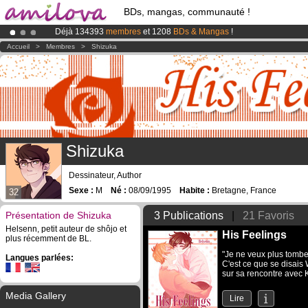
BDs, mangas, communauté !
Déjà 134393
membres
et 1208
BDs & Mangas
!
Le
Kickstarter Amilova est désormais lancé
!.
Accueil
>
Membres
>
Shizuka
Abonnement premium: à partir de
3.95 euros
par mois !
Clique ici p
Shizuka
Dessinateur, Author
Sexe :
M
Né :
08/09/1995
Habite :
Bretagne, France
32
Présentation de Shizuka
3 Publications
|
21 Favoris
Helsenn, petit auteur de shôjo et
His Feelings
plus récemment de BL.
"Je ne veux plus tombe
Langues parlées:
C'est ce que se disais 
sur sa rencontre avec K
Media Gallery
Lire