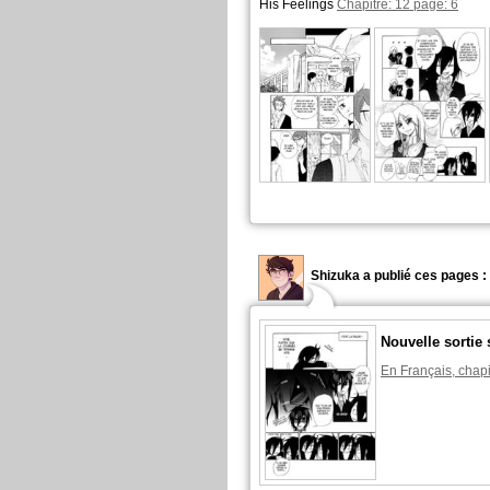
His Feelings
Chapitre: 12 page: 6
Shizuka a publié ces pages :
Nouvelle sortie 
En Français, chapi