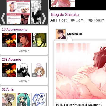
Blog de Shizuka
All
Post
Com.
Forum
13 Abonnements
Shizuka dit
42
34
31
Voir tout
269 Abonnés
42
32
37
Voir tout
31 Amis
3
1
8
Petite illu de Kiyoushi et Wataru~ <3