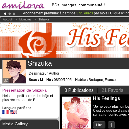
BDs, mangas, communauté !
Abonnement premium: à partir de
3.95 euros
par mois !
Clique ici p
Déjà 134393
membres
et 1208
BDs & Mangas
!
Accueil
>
Membres
>
Shizuka
Le
Kickstarter Amilova est désormais lancé
!.
Shizuka
Dessinateur, Author
Sexe :
M
Né :
08/09/1995
Habite :
Bretagne, France
32
Présentation de Shizuka
3 Publications
|
21 Favoris
Helsenn, petit auteur de shôjo et
His Feelings
plus récemment de BL.
"Je ne veux plus tombe
Langues parlées:
C'est ce que se disais 
sur sa rencontre avec K
Media Gallery
Lire