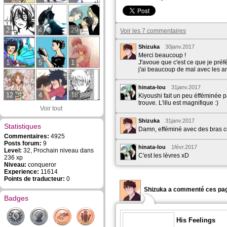
2
4
29
Voir les 7 commentaires
Shizuka
30janv.2017
Merci beaucoup !
1
5
1
J'avoue que c'est ce que je préf
j'ai beaucoup de mal avec les 
hinata-lou
31janv.2017
12
4
18
Kiyoushi fait un peu éfféminée p
trouve. L'illu est magnifique :)
Voir tout
Shizuka
31janv.2017
Statistiques
Damn, efféminé avec des bras 
Commentaires:
4925
Posts forum:
9
hinata-lou
1févr.2017
Level:
32, Prochain niveau dans
C'est les lèvres xD
236 xp
Niveau:
conqueror
Experience:
11614
Points de traducteur:
0
Shizuka a commenté ces pag
Badges
His Feelings