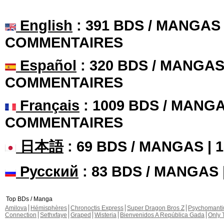
English
: 391 BDS / MANGAS 
COMMENTAIRES
Español
: 320 BDS / MANGAS 
COMMENTAIRES
Français
: 1009 BDS / MANGA
COMMENTAIRES
日本語
: 69 BDS / MANGAS |
Русский
: 83 BDS / MANGAS
Top BDs / Manga
Amilova
Hémisphères
Chronoctis Express
Super Dragon Bros Z
Psychomant
Connection
Sethxfaye
Graped
Wisteria
Bienvenidos A República Gada
Only 