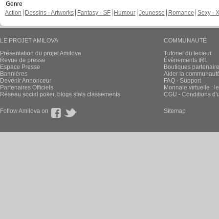
Genre
Action
Dessins - Artworks
Fantasy - SF
Humour
Jeunesse
Romance
Sexy - 
LE PROJET AMILOVA
COMMUNAUTÉ
Présentation du projet Amilova
Tutoriel du lecteur
Revue de presse
Évènements IRL
Espace Presse
Boutiques partenair
Bannières
Aider la communauté 
Devenir Annonceur
FAQ - Support
Partenaires Officiels
Monnaie virtuelle : l
Réseau social poker, blogs stats classements
CGU - Conditions d'ut
Follow Amilova on
Sitemap