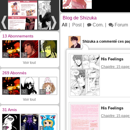
Blog de Shizuka
All
Post
Com.
Forum
13 Abonnements
Shizuka a commenté ces pag
42
34
31
His Feelings
Voir tout
Chapitre: 15 page
269 Abonnés
42
32
37
Voir tout
His Feelings
31 Amis
Chapitre: 15 page
4
1
1