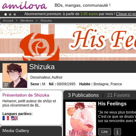
BDs, mangas, communauté !
Abonnement premium: à partir de
3.95 euros
par mois !
Clique ici p
Le
Kickstarter Amilova est désormais lancé
!.
Accueil
>
Membres
>
Shizuka
Déjà 134393
membres
et 1208
BDs & Mangas
!
Shizuka
Dessinateur, Author
Sexe :
M
Né :
08/09/1995
Habite :
Bretagne, France
32
Présentation de Shizuka
3 Publications
|
21 Favoris
Helsenn, petit auteur de shôjo et
His Feelings
plus récemment de BL.
"Je ne veux plus tombe
Langues parlées:
C'est ce que se disais 
sur sa rencontre avec K
Media Gallery
Lire