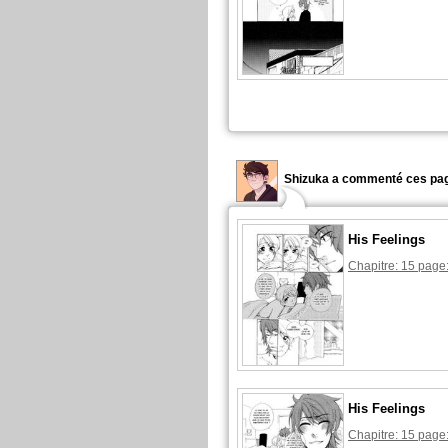
Shizuka a commenté ces pag
His Feelings
Chapitre: 15 page
His Feelings
Chapitre: 15 page