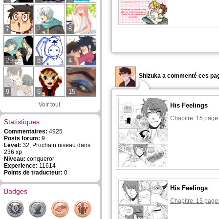
7
2
8
29
8
4
Shizuka a commenté ces pag
9
6
15
Voir tout
His Feelings
Chapitre: 15 page
Statistiques
Commentaires:
4925
Posts forum:
9
Level:
32, Prochain niveau dans
236 xp
Niveau:
conqueror
Experience:
11614
Points de traducteur:
0
His Feelings
Badges
Chapitre: 15 page