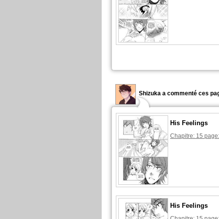
Shizuka a commenté ces pag
His Feelings
Chapitre: 15 page
His Feelings
Chapitre: 15 page