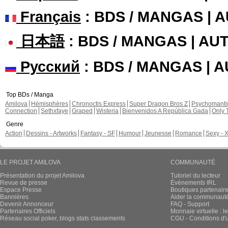
Français
: BDS / MANGAS | 
日本語
: BDS / MANGAS | A
Русский
: BDS / MANGAS | 
Top BDs / Manga
Amilova
Hémisphères
Chronoctis Express
Super Dragon Bros Z
Psychomant
Connection
Sethxfaye
Graped
Wisteria
Bienvenidos A República Gada
Only 
Genre
Action
Dessins - Artworks
Fantasy - SF
Humour
Jeunesse
Romance
Sexy - 
LE PROJET AMILOVA
COMMUNAUTÉ
Présentation du projet Amilova
Tutoriel du lecteur
Revue de presse
Évènements IRL
Espace Presse
Boutiques partenair
Bannières
Aider la communauté 
Devenir Annonceur
FAQ - Support
Partenaires Officiels
Monnaie virtuelle : l
Réseau social poker, blogs stats classements
CGU - Conditions d'ut