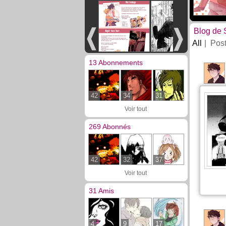
Blog de 
All
Pos
13 Abonnements
42
34
31
Voir tout
269 Abonnés
42
32
37
Voir tout
31 Amis
4
9
17