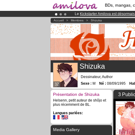
BDs, mangas, 
Le
Kickstarter Amilova est désormais
Déjà 100000
membres
et 1000
BDs 
Accueil
>
Membres
>
Shizuka
Abonnement premium: à partir de
3.
Shizuka
Dessinateur, Author
Sexe :
M
Né :
08/09/1995
Hab
32
Présentation de Shizuka
3 Publi
Helsenn, petit auteur de shôjo et
plus récemment de BL.
Langues parlées:
Media Gallery