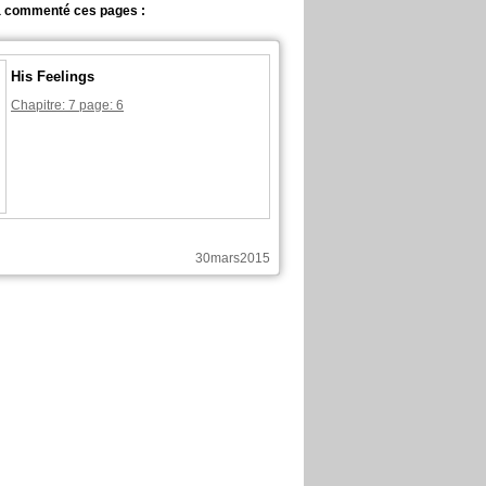
a commenté ces pages :
His Feelings
Chapitre: 7 page: 6
30mars2015
 publié ces pages :
Nouvelle sortie sur Color of the Heart
En Français, chapitre 28, page 18