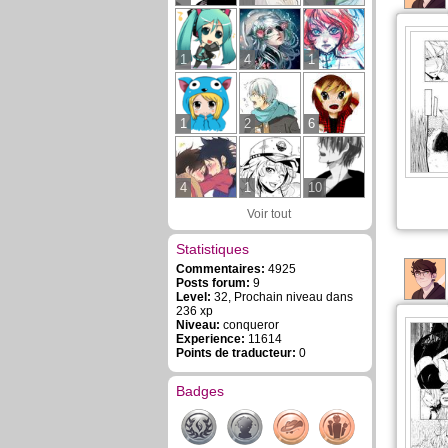
1
4
1
1
2
6
4
1
10
Voir tout
Statistiques
Commentaires:
4925
Posts forum:
9
Level:
32, Prochain niveau dans
236 xp
Niveau:
conqueror
Experience:
11614
Points de traducteur:
0
Badges