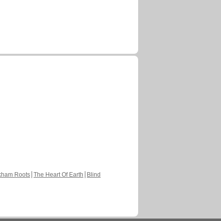
30janv.2023
 publié ces pages :
Nouvelle sortie sur Color of the Heart
En Français, chapitre 28, page 16
23janv.2023
 publié ces pages :