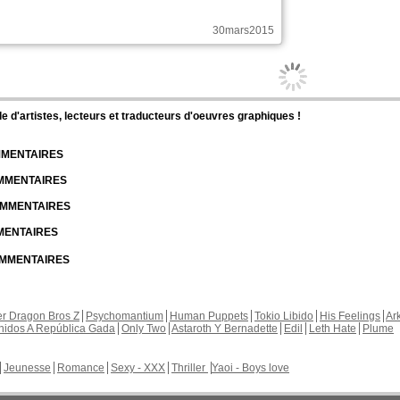
30mars2015
Shizuka a publié ces pages :
Shizuka a
Nouvelle sortie sur Color of the Heart
En Français, chapitre 28, page 17
26janv.2023
Shizuka a publié ces pages :
Shizuka a