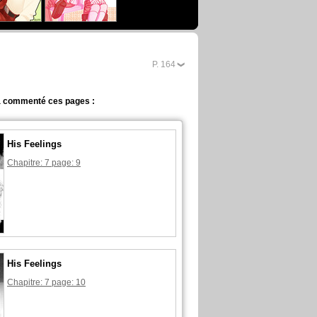
P.
2
a commenté ces pages :
His Feelings
Chapitre: 7 page: 9
His Feelings
Chapitre: 7 page: 10