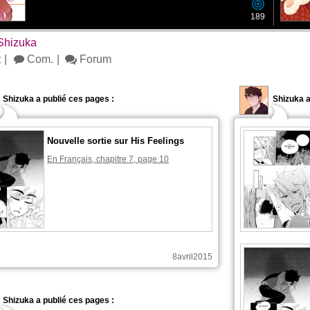
189
Shizuka
t
Com.
Forum
Shizuka a publié ces pages :
Shizuka 
Nouvelle sortie sur His Feelings
En Français, chapitre 7, page 10
8avril2015
Shizuka a publié ces pages :