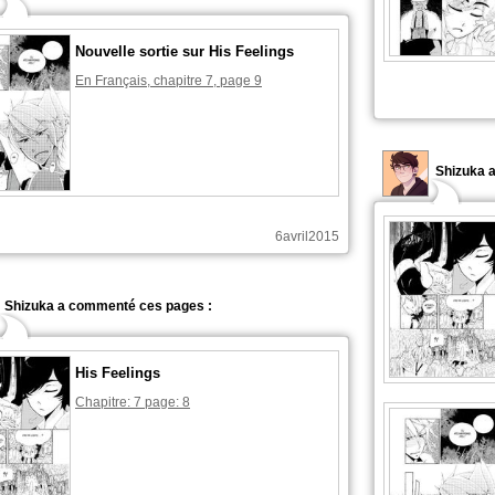
Nouvelle sortie sur His Feelings
En Français, chapitre 7, page 9
Shizuka 
6avril2015
Shizuka a commenté ces pages :
His Feelings
Chapitre: 7 page: 8