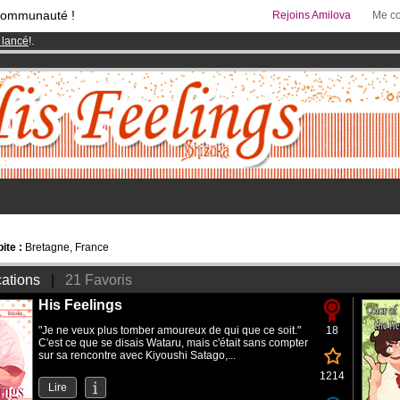
communauté !
Rejoins Amilova
Me co
 lancé
!.
& Mangas
!
95 euros
par mois !
Clique ici pour t'abonner
ite :
Bretagne, France
cations
|
21 Favoris
His Feelings
"Je ne veux plus tomber amoureux de qui que ce soit."
18
C'est ce que se disais Wataru, mais c'était sans compter
sur sa rencontre avec Kiyoushi Satago,...
1214
Lire