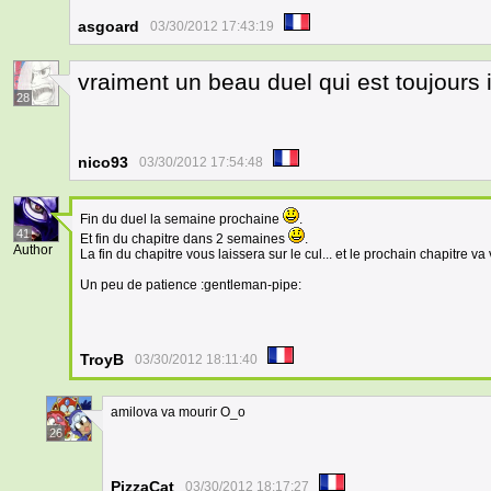
asgoard
03/30/2012 17:43:19
vraiment un beau duel qui est toujours 
28
nico93
03/30/2012 17:54:48
Fin du duel la semaine prochaine
.
41
Et fin du chapitre dans 2 semaines
.
Author
La fin du chapitre vous laissera sur le cul... et le prochain chapitre va vo
Un peu de patience :gentleman-pipe:
TroyB
03/30/2012 18:11:40
amilova va mourir O_o
26
PizzaCat
03/30/2012 18:17:27