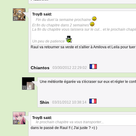
TroyB
said:
28
Fin du duel la semaine prochaine
.
Et fin du chapitre dans 2 semaines
.
La fin du chapitre vous laissera sur le cul... et le prochain chapitr
Un peu de patience
Raul va retourner sa veste et s'allier à Amilova et Leila pour tue
Chiantos
03/30/2012 22:29:02
Une météorite égarée va s'écraser sur eux et régler le co
21
Shin
03/31/2012 10:38:14
TroyB
said:
le prochain chapitre va vous transporter...
36
dans le passé de Raul !! ( J'ai juste ? =) )