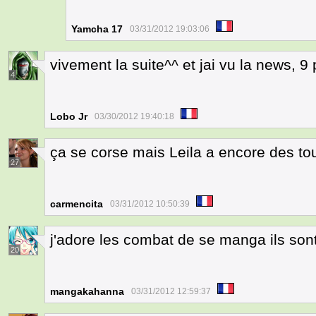
Yamcha 17
03/31/2012 19:03:06
vivement la suite^^ et jai vu la news, 9
4
Lobo Jr
03/30/2012 19:40:18
ça se corse mais Leila a encore des to
27
carmencita
03/31/2012 10:50:39
j'adore les combat de se manga ils son
20
mangakahanna
03/31/2012 12:59:37