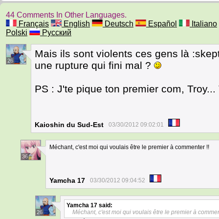
44 Comments In Other Languages.
Français
English
Deutsch
Español
Italiano
Polski
Русский
Mais ils sont violents ces gens là :skep
26
une rupture qui fini mal ?
PS : J'te pique ton premier com, Troy..
Kaioshin du Sud-Est
03/30/2012 09:02:01
Méchant, c'est moi qui voulais être le premier à commenter !!
36
Yamcha 17
03/30/2012 09:04:52
Yamcha 17
said:
Méchant, c'est moi qui voulais être le premier à commen
26