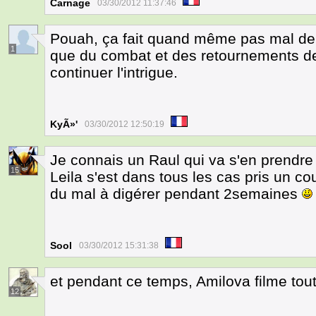
Carnage
03/30/2012 11:37:46
Pouah, ça fait quand même pas mal de p
1
que du combat et des retournements de 
continuer l'intrigue.
KyÃ»'
03/30/2012 12:50:19
Je connais un Raul qui va s'en prendre
15
Leila s'est dans tous les cas pris un cou
du mal à digérer pendant 2semaines
Sool
03/30/2012 15:31:38
et pendant ce temps, Amilova filme tou
12