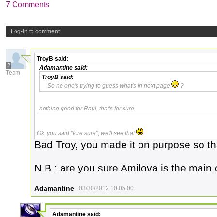
7 Comments
Log-in to comment
TroyB
said:
2
Adamantine
said:
Team
TroyB
said:
So no one's trying to guess what's in next page
?
nothing good for Raul, that's for sure
Ok, you said "fore sure", we'll see that
.
Bad Troy, you made it on purpose so tha
N.B.: are you sure Amilova is the main 
Adamantine
03/30/2012 10:05:00
Adamantine
said: