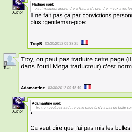
Fladnag
said:
41
Faut vraiment apprendre à Raul a s'y prendre mieux avec le
Author
Il ne fait pas ça par convictions person
plus :gentleman-pipe:
TroyB
03/30/2012 09:38:25
Troy, on peut pas traduire cette page (il
2
dans l'outil Mega traducteur) c'est nor
Team
Adamantine
03/30/2012 09:48:49
Adamantine
said:
41
Troy, on peut pas traduire cette page (il n'y a pas de bulle s
Author
*
Ca veut dire que j'ai pas mis les bulles :l