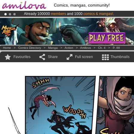
Comics, mangas, community!
Already 100000
members
and 1000
comics & mangas!
.
Premium membership from
3.95 euros
per month !
Get membership
Amilova
Kickstarter is now LIVE
!.
Home
>
Comics Directory
>
Manga
>
Action
>
Amilova
>
Ch. 4
>
P. 88
Favourites
Share
Full screen
Thumbnails