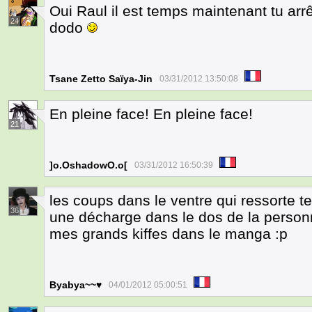
Oui Raul il est temps maintenant tu arrêt
24
dodo
Tsane Zetto Saïya-Jin
03/31/2012 13:50:08
En pleine face! En pleine face!
21
]o.OshadowO.o[
03/31/2012 16:50:39
les coups dans le ventre qui ressorte t
36
une décharge dans le dos de la personn
mes grands kiffes dans le manga :p
Byabya~~♥
04/01/2012 05:00:51