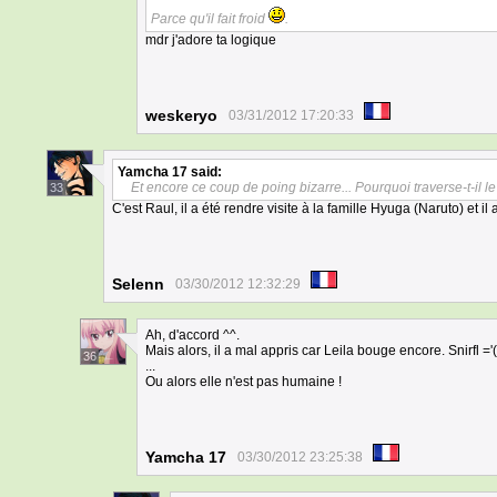
Parce qu'il fait froid
.
mdr j'adore ta logique
weskeryo
03/31/2012 17:20:33
Yamcha 17
said:
Et encore ce coup de poing bizarre... Pourquoi traverse-t-il le
33
C'est Raul, il a été rendre visite à la famille Hyuga (Naruto) et il
Selenn
03/30/2012 12:32:29
Ah, d'accord ^^.
Mais alors, il a mal appris car Leila bouge encore. Snirfl ='(
36
...
Ou alors elle n'est pas humaine !
Yamcha 17
03/30/2012 23:25:38