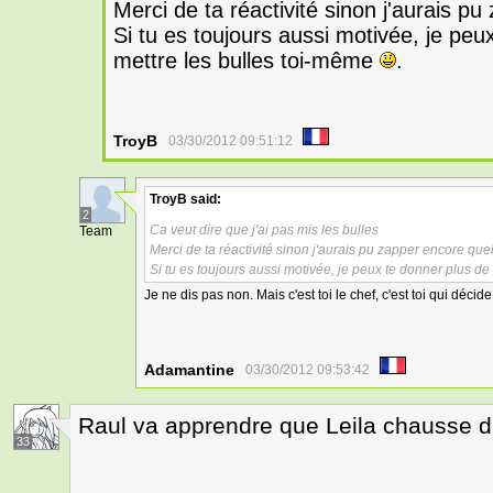
Merci de ta réactivité sinon j'aurais p
Si tu es toujours aussi motivée, je peu
mettre les bulles toi-même
.
TroyB
03/30/2012 09:51:12
TroyB
said:
2
Ca veut dire que j'ai pas mis les bulles
Team
Merci de ta réactivité sinon j'aurais pu zapper encore qu
Si tu es toujours aussi motivée, je peux te donner plus d
Je ne dis pas non. Mais c'est toi le chef, c'est toi qui décid
Adamantine
03/30/2012 09:53:42
Raul va apprendre que Leila chausse d
33