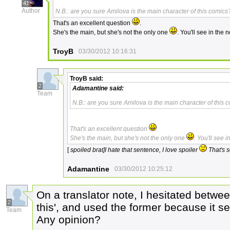
41
Author
N.B.: are you sure Amilova is the main character of this comics
That's an excellent question
.
She's the main, but she's not the only one
. You'll see in the 
TroyB
03/30/2012 10:16:31
TroyB
said:
2
Adamantine
said:
Team
N.B.: are you sure Amilova is the main character of this 
That's an excellent question
.
She's the main, but she's not the only one
. You'll see 
[
spoiled brat]I hate that sentence, I love spoiler
That's s
Adamantine
03/30/2012 10:25:12
On a translator note, I hesitated between
2
this', and used the former because it s
Team
Any opinion?