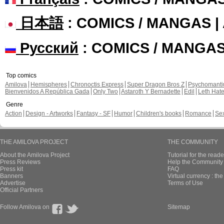
日本語
: COMICS / MANGAS 
Русский
: COMICS / MANGA
Top comics
Amilova
Hemispheres
Chronoctis Express
Super Dragon Bros Z
Psychomant
Bienvenidos A República Gada
Only Two
Astaroth Y Bernadette
Edil
Leth Hat
Genre
Action
Design - Artworks
Fantasy - SF
Humor
Children's books
Romance
Se
THE AMILOVA PROJECT
THE COMMUNITY
About the Amilova Project
Tutorial for the reade
Press Reviews
Help the Community 
Press kit
FAQ
Banners
Virtual currency : th
Advertise
Terms of Use
Official Partners
Follow Amilova on
Sitemap