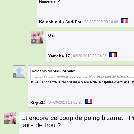
Nananére :P
Kaioshin du Sud-Est
03/30/2012 20:10:03
Grrrrrr
36
Yamcha 17
03/30/2012 23:24:35
Kaioshin du Sud-Est
said:
7
Mais ils sont violents ces gens là Pourquoi tant de haine pour
Ils veulent battre le record de violence de la rupture d'Ami et Hu
Kiryu32
04/30/2013 12:52:39
Et encore ce coup de poing bizarre... Po
36
faire de trou ?