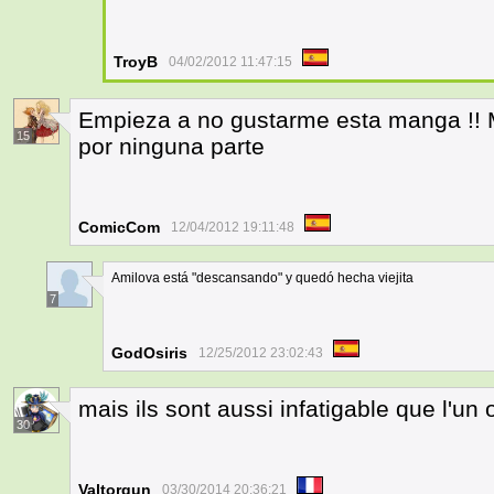
TroyB
04/02/2012 11:47:15
Empieza a no gustarme esta manga !! 
15
por ninguna parte
ComicCom
12/04/2012 19:11:48
Amilova está "descansando" y quedó hecha viejita
7
GodOsiris
12/25/2012 23:02:43
mais ils sont aussi infatigable que l'un ou
30
Valtorgun
03/30/2014 20:36:21