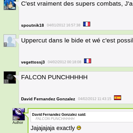
C'est vraiment des supers combats, J'a
24
spoutnik18
04/01/2012 16:57:38
Uppercut dans le bide et wé c'est poss
7
vegettossj3
04/02/2012 00:18:08
FALCON PUNCHHHHH
17
David Fernandez Gonzalez
04/02/2012 11:43:15
David Fernandez Gonzalez
said:
41
FALCON PUNCHHHHH
Author
Jajajajaja exactly