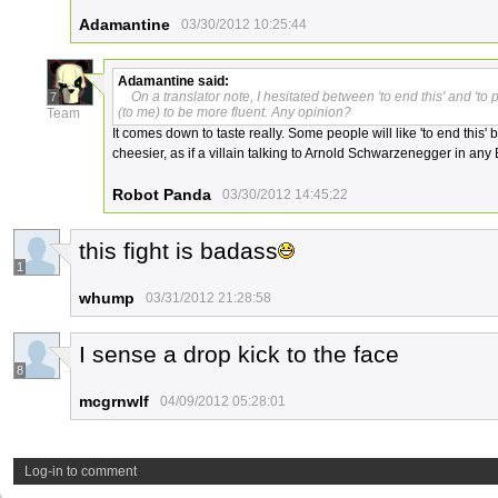
Adamantine
03/30/2012 10:25:44
Adamantine
said:
On a translator note, I hesitated between 'to end this' and 't
7
(to me) to be more fluent. Any opinion?
Team
It comes down to taste really. Some people will like 'to end this' be
cheesier, as if a villain talking to Arnold Schwarzenegger in any
Robot Panda
03/30/2012 14:45:22
this fight is badass
1
whump
03/31/2012 21:28:58
I sense a drop kick to the face
8
mcgrnwlf
04/09/2012 05:28:01
Log-in to comment