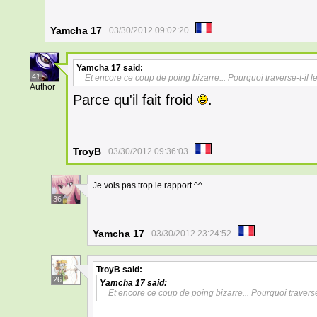
Yamcha 17
03/30/2012 09:02:20
Yamcha 17
said:
41
Et encore ce coup de poing bizarre... Pourquoi traverse-t-il l
Author
Parce qu'il fait froid
.
TroyB
03/30/2012 09:36:03
Je vois pas trop le rapport ^^.
36
Yamcha 17
03/30/2012 23:24:52
TroyB
said:
26
Yamcha 17
said:
Et encore ce coup de poing bizarre... Pourquoi traverse-