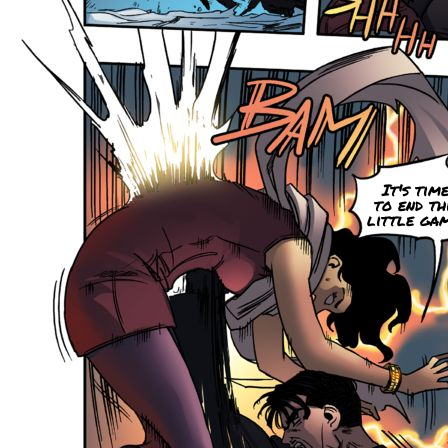
It's tim
to end th
little gam