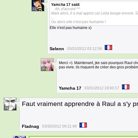
Yamcha 17
said:
Ah, d'accord ^^.
33
Mais alors, il a mal appris car Leila bouge encore. Sni
...
Ou alors elle n'est pas humaine !
Elle n'est pas humaine x)
Selenn
03/31/2012 03:12:56
Merci =). Maintenant, jke sais pourquoi Raul ch
pas vivre. ils risquent de créer des gros prolb
36
Yamcha 17
03/31/2012 19:00:17
Faut vraiment apprendre à Raul a s'y 
31
Fladnag
03/30/2012 09:11:48