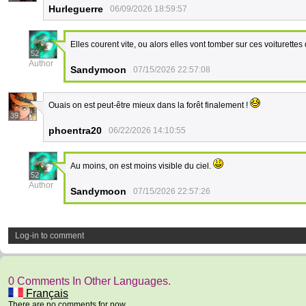
Hurleguerre
06/09/2026 18:59:57
Elles courent vite, ou alors elles vont tomber sur ces voiturettes 
52
Author
Sandymoon
07/15/2026 22:57:08
Ouais on est peut-être mieux dans la forêt finalement !
39
phoentra20
06/22/2026 14:10:55
Au moins, on est moins visible du ciel.
52
Author
Sandymoon
07/15/2026 22:57:26
Log-in to comment
0 Comments In Other Languages.
Français
There are no comments for now.