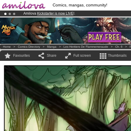
Comics, mangas, community!
Amilova
Kickstarter is now LIVE
!.
Already 100000
members
and 1000
comics & mangas!
.
Premium membership from
3.95 euros
per month !
Get membership
Home
>
Comics Directory
>
Manga
>
Les Heritiers De Flammemeraude
>
Ch. 6
>
P
Favourites
Share
Full screen
Thumbnails