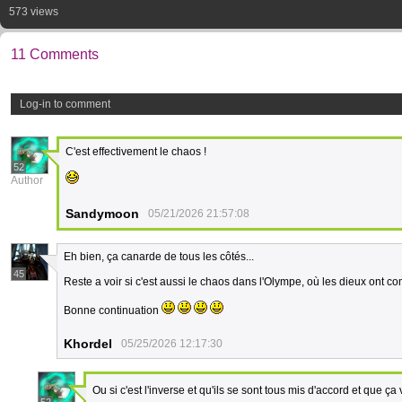
573 views
11 Comments
Log-in to comment
C'est effectivement le chaos !
52
Author
Sandymoon
05/21/2026 21:57:08
Eh bien, ça canarde de tous les côtés...
45
Reste a voir si c'est aussi le chaos dans l'Olympe, où les dieux ont co
Bonne continuation
Khordel
05/25/2026 12:17:30
Ou si c'est l'inverse et qu'ils se sont tous mis d'accord et que ça