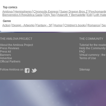
Top comics
Amilova
Hemispheres
Chronoctis Express
Super Dragon Bros Z
Psychomant
Bienvenidos A República Gada
Only Two
Astaroth Y Bernadette
Edil
Leth Hat
Genre
Action
Design - Artworks
Fantasy - SF
Humor
Children's books
Romance
Se
THE AMILOVA PROJECT
THE COMMUNITY
About the Amilova Project
Tutorial for the reade
Press Reviews
Help the Community 
Press kit
FAQ
Banners
Virtual currency : th
Advertise
Terms of Use
Official Partners
Follow Amilova on
Sitemap