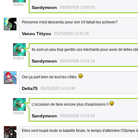
52
Author
Sandymoon
05/29/2026 13:50:53
Personne n'est descendu pour voir s'il fallait les achever?
37
Vanou Titiyou
05/25/2026 12:42:35
Ils sont un peu trop gentils ces méchants pour avoir de telles id
52
Author
Sandymoon
05/29/2026 13:51:14
Oui ça part bien de tout les côtés.
47
Delta75
05/25/2026 14:14:40
L'occasion de faire encore plus d'explosions !!
52
Author
Sandymoon
05/29/2026 13:51:32
Elles vont loupé toute la bataille finale, le temps d'atteindre l'Olympe 
34