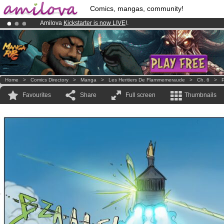
Comics, mangas, community!
Amilova
Kickstarter is now LIVE
!.
Premium membership from
3.95 euros
per month !
Get membership
Already 100000
members
and 1000
comics & mangas!
.
Home
>
Comics Directory
>
Manga
>
Les Heritiers De Flammemeraude
>
Ch. 6
>
P
Favourites
Share
Full screen
Thumbnails