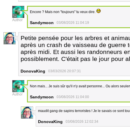
Encore ? Mais non "toujours" tu veux dire.
52
Author
Sandymoon
03/08/2026 11:04:19
Petite pensée pour les arbres et anima
17
après un crash de vaisseau de guerre t
après midi. Et aussi les randonneurs 
possiblement. C'était pas le jour pour al
DonovaKing
03/03/2026 20:07:31
Non mais... Je suis sûr qu'il n'y avait personne... Ou alors seu
52
Author
Sandymoon
03/08/2026 11:04:00
maudit gang de sapins terroristes ! Je le savais ce sont tou
17
DonovaKing
03/08/2026 12:02:34