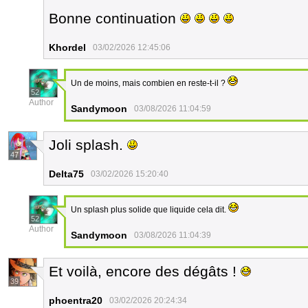
Bonne continuation
Khordel
03/02/2026 12:45:06
Un de moins, mais combien en reste-t-il ?
52
Author
Sandymoon
03/08/2026 11:04:59
Joli splash.
47
Delta75
03/02/2026 15:20:40
Un splash plus solide que liquide cela dit.
52
Author
Sandymoon
03/08/2026 11:04:39
Et voilà, encore des dégâts !
39
phoentra20
03/02/2026 20:24:34