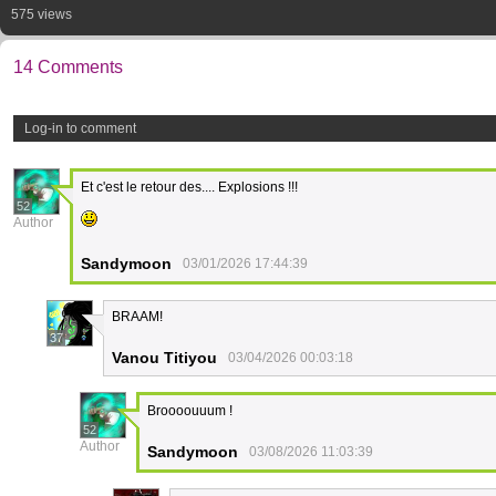
575 views
14 Comments
Log-in to comment
Et c'est le retour des.... Explosions !!!
52
Author
Sandymoon
03/01/2026 17:44:39
BRAAM!
37
Vanou Titiyou
03/04/2026 00:03:18
Broooouuum !
52
Author
Sandymoon
03/08/2026 11:03:39