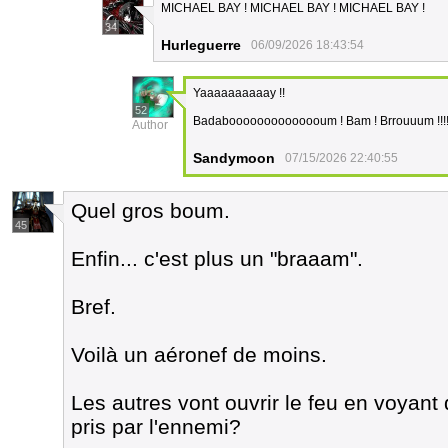
MICHAEL BAY ! MICHAEL BAY ! MICHAEL BAY !
34
Hurleguerre
06/09/2026 18:43:54
Yaaaaaaaaaay !!
52
Badaboooooooooooooum ! Bam ! Brrouuum !!!
Author
Sandymoon
07/15/2026 22:40:55
Quel gros boum.
45
Enfin... c'est plus un "braaam".
Bref.
Voilà un aéronef de moins.
Les autres vont ouvrir le feu en voyant 
pris par l'ennemi?