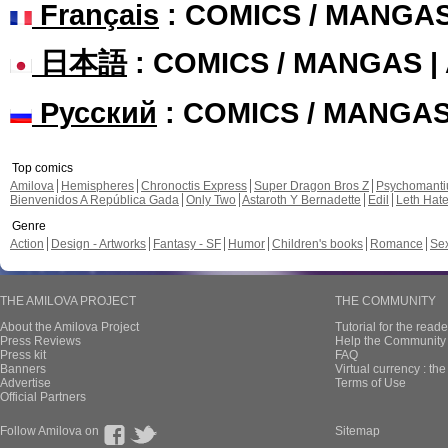
Français
: COMICS / MANGA
日本語
: COMICS / MANGAS 
Русский
: COMICS / MANGA
Top comics
Amilova
Hemispheres
Chronoctis Express
Super Dragon Bros Z
Psychomant
Bienvenidos A República Gada
Only Two
Astaroth Y Bernadette
Edil
Leth Hat
Genre
Action
Design - Artworks
Fantasy - SF
Humor
Children's books
Romance
Se
THE AMILOVA PROJECT
THE COMMUNITY
About the Amilova Project
Tutorial for the reade
Press Reviews
Help the Community 
Press kit
FAQ
Banners
Virtual currency : th
Advertise
Terms of Use
Official Partners
Follow Amilova on
Sitemap