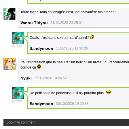
Toute façon Talia est obligée c'est une chevalière maintenant.
37
Vanou Titiyou
11/10/2025 23:25:01
Ouais, c'est dans son contrat d'abord !
52
Author
Sandymoon
11/22/2025 11:30:26
J'ai l'impression que la peau fait un faux pli au niveau du raccordemen
corrige ça
33
Nyuki
05/11/2026 10:24:52
Un petit coup de ponceuse et il n'y paraitra plus !
52
Author
Sandymoon
05/13/2026 19:50:38
Log-in to comment