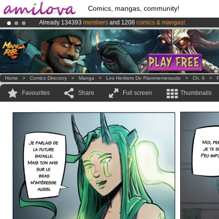
Comics, mangas, community!
Already 134393
members
and 1208
comics & mangas!
.
Amilova
Kickstarter is now LIVE
!.
Premium membership from
3.95 euros
per month !
Get membership
Home
>
Comics Directory
>
Manga
>
Les Heritiers De Flammemeraude
>
Ch. 6
>
P
Favourites
Share
Full screen
Thumbnails