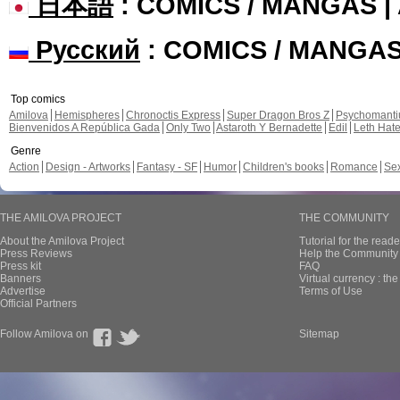
日本語
: COMICS / MANGAS 
Русский
: COMICS / MANGA
Top comics
Amilova
Hemispheres
Chronoctis Express
Super Dragon Bros Z
Psychomant
Bienvenidos A República Gada
Only Two
Astaroth Y Bernadette
Edil
Leth Hat
Genre
Action
Design - Artworks
Fantasy - SF
Humor
Children's books
Romance
Se
THE AMILOVA PROJECT
THE COMMUNITY
About the Amilova Project
Tutorial for the reade
Press Reviews
Help the Community 
Press kit
FAQ
Banners
Virtual currency : th
Advertise
Terms of Use
Official Partners
Follow Amilova on
Sitemap