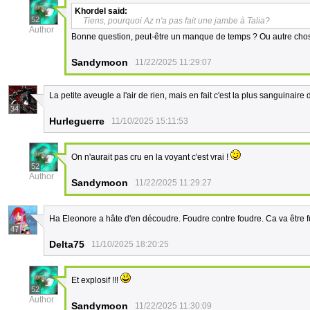
Khordel
said:
52
Tiens, pourquoi Az n'a pas fait une jambe à Talia?
Author
Bonne question, peut-être un manque de temps ? Ou autre cho
Sandymoon
11/22/2025 11:29:07
La petite aveugle a l'air de rien, mais en fait c'est la plus sanguinaire
34
Hurleguerre
11/10/2025 15:11:53
On n'aurait pas cru en la voyant c'est vrai !
52
Author
Sandymoon
11/22/2025 11:29:27
Ha Eleonore a hâte d'en découdre. Foudre contre foudre. Ca va être f
47
Delta75
11/10/2025 18:20:25
Et explosif !!!
52
Author
Sandymoon
11/22/2025 11:30:09