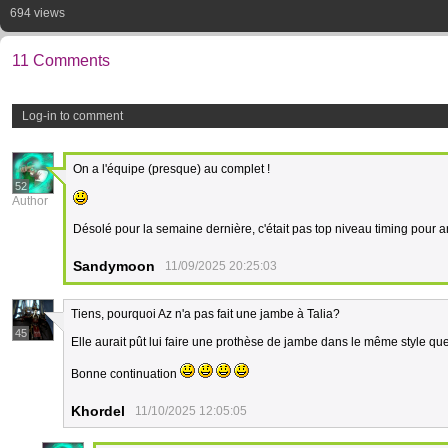
694 views
11 Comments
Log-in to comment
On a l'équipe (presque) au complet !
52
Author
Désolé pour la semaine dernière, c'était pas top niveau timing pour ar
Sandymoon
11/09/2025 20:25:03
Tiens, pourquoi Az n'a pas fait une jambe à Talia?
45
Elle aurait pût lui faire une prothèse de jambe dans le même style q
Bonne continuation
Khordel
11/10/2025 12:05:05