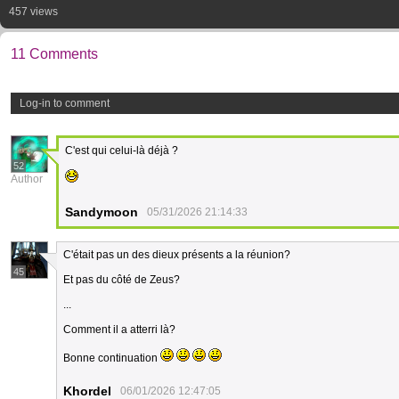
457 views
11 Comments
Log-in to comment
C'est qui celui-là déjà ?
52
Author
Sandymoon
05/31/2026 21:14:33
C'était pas un des dieux présents a la réunion?
45
Et pas du côté de Zeus?
...
Comment il a atterri là?
Bonne continuation
Khordel
06/01/2026 12:47:05