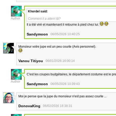
Khordel
said:
52
Author
Comment il a atterri là?
Il a été viré et maintenant il retourne à pied chez lui.
Sandymoon
06/05/2026 10:40:25
Monsieur votre jupe est un peu courte (Avis personnel).
37
Vanou Titiyou
06/01/2026 16:00:14
C'est les coupes budgétaires, le département costume est le pr
52
Author
Sandymoon
06/05/2026 10:39:43
Moi je pense que la jupe du monsieur n'est pas assez courte ...
17
DonovaKing
06/02/2026 18:38:31