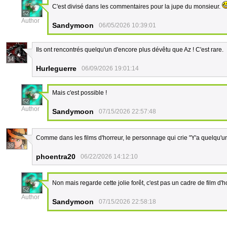
C'est divisé dans les commentaires pour la jupe du monsieur.
52
Author
Sandymoon
06/05/2026 10:39:01
Ils ont rencontrés quelqu'un d'encore plus dévêtu que Az ! C'est rare.
34
Hurleguerre
06/09/2026 19:01:14
Mais c'est possible !
52
Author
Sandymoon
07/15/2026 22:57:48
Comme dans les films d'horreur, le personnage qui crie "Y'a quelqu'u
39
phoentra20
06/22/2026 14:12:10
Non mais regarde cette jolie forêt, c'est pas un cadre de film d'
52
Author
Sandymoon
07/15/2026 22:58:18