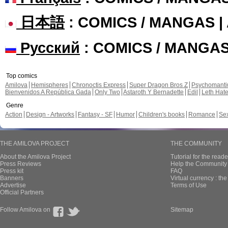
日本語
: COMICS / MANGAS 
Русский
: COMICS / MANGA
Top comics
Amilova
Hemispheres
Chronoctis Express
Super Dragon Bros Z
Psychomant
Bienvenidos A República Gada
Only Two
Astaroth Y Bernadette
Edil
Leth Hat
Genre
Action
Design - Artworks
Fantasy - SF
Humor
Children's books
Romance
Se
THE AMILOVA PROJECT
THE COMMUNITY
About the Amilova Project
Tutorial for the reade
Press Reviews
Help the Community 
Press kit
FAQ
Banners
Virtual currency : th
Advertise
Terms of Use
Official Partners
Follow Amilova on
Sitemap