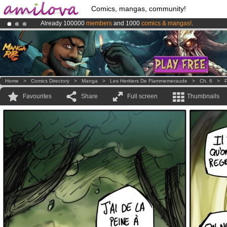
Comics, mangas, community!
Already 100000
members
and 1000
comics & mangas!
.
Amilova
Kickstarter is now LIVE
!.
Premium membership from
3.95 euros
per month !
Get membership
Home
>
Comics Directory
>
Manga
>
Les Heritiers De Flammemeraude
>
Ch. 6
>
P
Favourites
Share
Full screen
Thumbnails