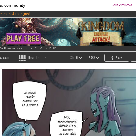
s, community!
Join Amilova
comics & mangas!
.
os
per month !
Get membership now
s De Flammemeraude
>
Ch. 6
>
P. 83
screen
Thumbnails
Ch. 6
P. 83
Prev.