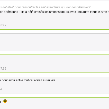
us habillée" pour rencontrer les ambassadeurs qui viennent d'arriver?
 des opérations. Elle a déjà croisés les ambassadeurs avec une autre tenue (Qu'on 
28:27
27:32
pour avoir enfilé tout cet attirail aussi vite.
14
p !