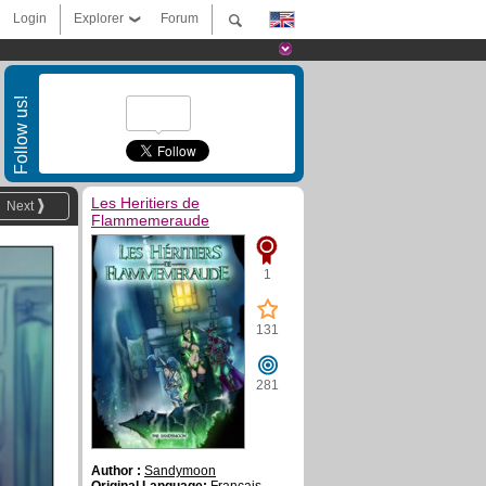
Login
Explorer
Forum
Follow us!
Les Heritiers de
Next
Flammemeraude
1
131
281
Author :
Sandymoon