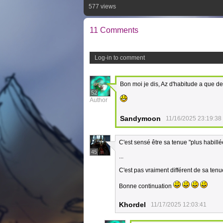
577 views
11 Comments
Log-in to comment
Bon moi je dis, Az d'habitude a que d
52
Author
Sandymoon
11/16/2025 23:19:38
C'est sensé être sa tenue "plus habill
45
...
C'est pas vraiment différent de sa tenue
Bonne continuation
Khordel
11/17/2025 12:03:41