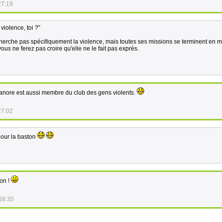
27:19
violence, toi ?"
herche pas spécifiquement la violence, mais toutes ses missions se terminent en 
us ne ferez pas croire qu'elle ne le fait pas exprés.
léanore est aussi membre du club des gens violents.
27:02
pour la baston
ton !
58:35