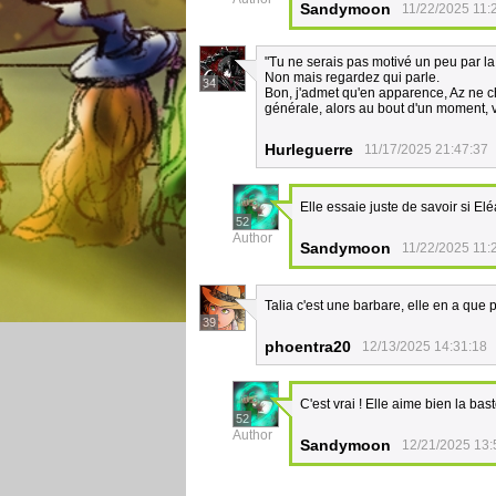
Sandymoon
11/22/2025 11:
"Tu ne serais pas motivé un peu par la 
Non mais regardez qui parle.
34
Bon, j'admet qu'en apparence, Az ne c
générale, alors au bout d'un moment, vo
Hurleguerre
11/17/2025 21:47:37
Elle essaie juste de savoir si E
52
Author
Sandymoon
11/22/2025 11:
Talia c'est une barbare, elle en a que 
39
phoentra20
12/13/2025 14:31:18
C'est vrai ! Elle aime bien la bas
52
Author
Sandymoon
12/21/2025 13: