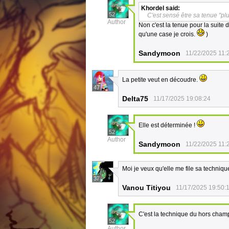
Khordel
said:
52
C'est sensé être sa tenue "pl
Author
Non c'est la tenue pour la suite
qu'une case je crois.
)
Sandymoon
11/22/2025 11:
La petite veut en découdre.
47
Delta75
11/17/2025 19:08:24
Elle est déterminée !
52
Author
Sandymoon
11/22/2025 11:
Moi je veux qu'elle me file sa technique 
37
Vanou Titiyou
11/17/2025 19:50:
C'est la technique du hors cham
52
Author