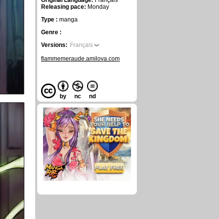
Original Language:
Français
Releasing pace:
Monday
Type :
manga
Genre :
Versions:
Français
flammemeraude.amilova.com
by
nc
nd