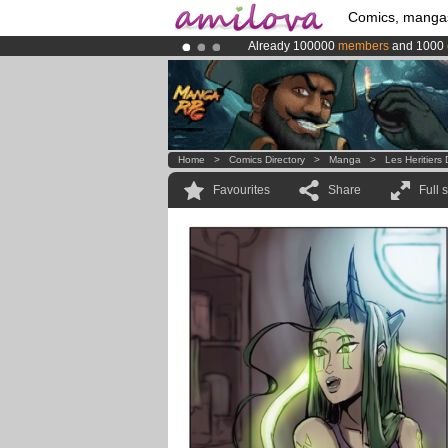
Comics, manga
Already 100000
members
and 1000
Amilova
Kickstarter is now LIVE
!.
Premium membership from
3.95 eur
Home
>
Comics Directory
>
Manga
>
Les Heritier
Favourites
Share
Full 