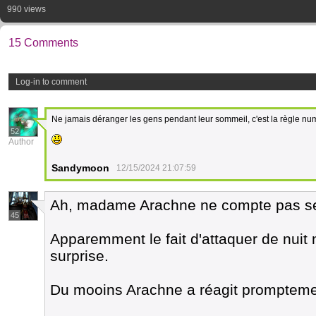
990 views
15 Comments
Log-in to comment
Ne jamais déranger les gens pendant leur sommeil, c'est la règle nu
52
Author
Sandymoon
12/15/2024 21:07:59
Ah, madame Arachne ne compte pas se l
45
Apparemment le fait d'attaquer de nuit 
surprise.
Du mooins Arachne a réagit promptemen