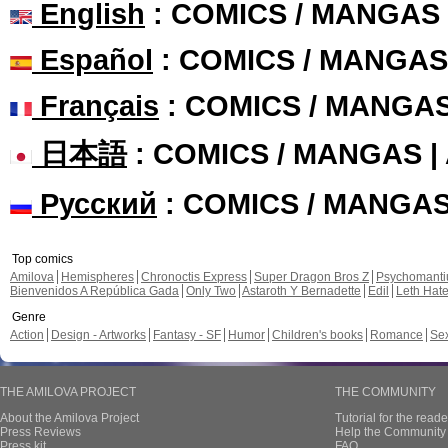
English
: COMICS / MANGAS
Español
: COMICS / MANGAS
Français
: COMICS / MANGA
日本語
: COMICS / MANGAS 
Русский
: COMICS / MANGA
Top comics
Amilova
Hemispheres
Chronoctis Express
Super Dragon Bros Z
Psychomant
Bienvenidos A República Gada
Only Two
Astaroth Y Bernadette
Edil
Leth Hat
Genre
Action
Design - Artworks
Fantasy - SF
Humor
Children's books
Romance
Se
THE AMILOVA PROJECT
THE COMMUNITY
About the Amilova Project
Tutorial for the reade
Press Reviews
Help the Community 
Press kit
FAQ