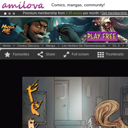
Comics, mangas, community!
Premium membership from
3.95 euros
per month !
Get membership
Amilova
Kickstarter is now LIVE
!.
Already 134393
members
and 1208
comics & mangas!
.
Home
>
Comics Directory
>
Manga
>
Les Heritiers De Flammemeraude
>
Ch. 6
>
P
Favourites
Share
Full screen
Thumbnails