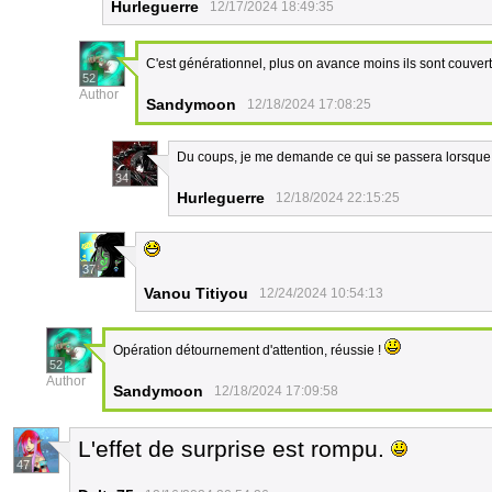
Hurleguerre
12/17/2024 18:49:35
C'est générationnel, plus on avance moins ils sont couver
52
Author
Sandymoon
12/18/2024 17:08:25
Du coups, je me demande ce qui se passera lorsque i
34
Hurleguerre
12/18/2024 22:15:25
37
Vanou Titiyou
12/24/2024 10:54:13
Opération détournement d'attention, réussie !
52
Author
Sandymoon
12/18/2024 17:09:58
L'effet de surprise est rompu.
47