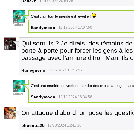
Delta75
12/16/2024 20:54:26
C'est clair, tout le monde est réveillé !
52
Author
Sandymoon
12/18/2024 17:07:50
Qui sont-ils ? Je dirais, des témoins d
34
porte-à-porte pour forcer les gens à les 
passage avec l'armure d'Iron Man. Ils o
Hurleguerre
12/17/2024 18:46:46
C'est une manière de venir demander des choses aux gens assez
52
Author
Sandymoon
12/18/2024 16:34:56
On attaque d'abord, on pose les questi
39
phoentra20
12/28/2024 13:41:36