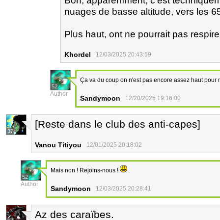
Bon, apparemment, c'est techniqueme
nuages de basse altitude, vers les 65
Plus haut, ont ne pourrait pas respire
Khordel
12/03/2025 20:43:59
Ça va du coup on n'est pas encore assez haut pour ne
52
Author
Sandymoon
12/20/2025 19:16:00
[Reste dans le club des anti-capes]
37
Vanou Titiyou
12/01/2025 20:18:02
Mais non ! Rejoins-nous !
52
Author
Sandymoon
12/03/2025 20:28:41
Az des caraïbes.