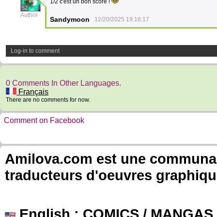
1/2 c'est un bon score !
52
Author
Sandymoon
12/20/2025 19:16:17
Log-in to comment
0 Comments In Other Languages.
Français
There are no comments for now.
Comment on Facebook
Amilova.com est une communauté
traducteurs d'oeuvres graphiqu
English
: COMICS / MANGAS