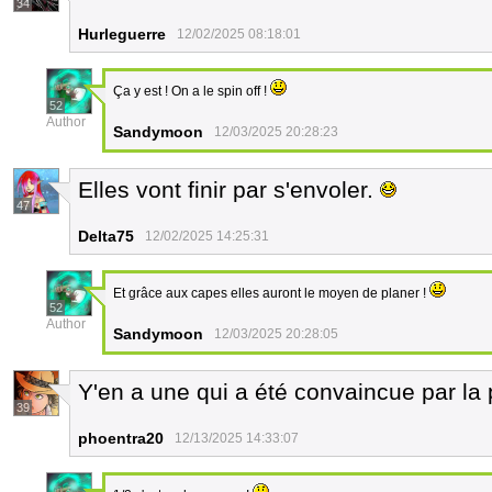
34
Hurleguerre
12/02/2025 08:18:01
Ça y est ! On a le spin off !
52
Author
Sandymoon
12/03/2025 20:28:23
Elles vont finir par s'envoler.
47
Delta75
12/02/2025 14:25:31
Et grâce aux capes elles auront le moyen de planer !
52
Author
Sandymoon
12/03/2025 20:28:05
Y'en a une qui a été convaincue par l
39
phoentra20
12/13/2025 14:33:07