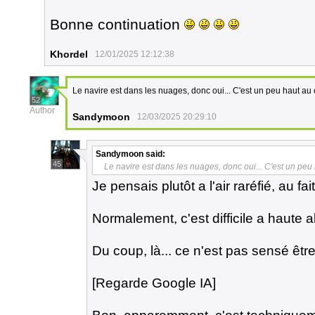
Bonne continuation
Khordel
12/01/2025 12:12:38
Le navire est dans les nuages, donc oui... C'est un peu haut au
52
Author
Sandymoon
12/03/2025 20:29:10
Sandymoon
said:
45
Le navire est dans les nuages, donc oui... C'est un peu
Je pensais plutôt a l'air raréfié, au fait
Normalement, c'est difficile a haute
Du coup, là... ce n'est pas sensé être 
[Regarde Google IA]