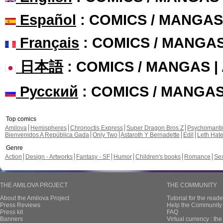
Español
: COMICS / MANGAS
Français
: COMICS / MANGA
日本語
: COMICS / MANGAS 
Русский
: COMICS / MANGA
Top comics
Amilova
Hemispheres
Chronoctis Express
Super Dragon Bros Z
Psychomant
Bienvenidos A República Gada
Only Two
Astaroth Y Bernadette
Edil
Leth Hat
Genre
Action
Design - Artworks
Fantasy - SF
Humor
Children's books
Romance
Se
THE AMILOVA PROJECT
THE COMMUNITY
About the Amilova Project
Tutorial for the reade
Press Reviews
Help the Community 
Press kit
FAQ
Banners
Virtual currency : th