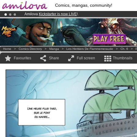
Comics, mangas, community!
Amilova
Kickstarter is now LIVE
!.
Already 100000
members
and 1000
comics & mangas!
.
Premium membership from
3.95 euros
per month !
Get membership
Home
>
Comics Directory
>
Manga
>
Les Heritiers De Flammemeraude
>
Ch. 6
>
P
Favourites
Share
Full screen
Thumbnails