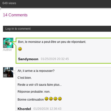
649 views
14 Comments
Log-in to comment
Bon, le monsieur a peut-être un peu de répondant.
52
Author
Sandymoon
01/25/2026 20:32:45
Ah, il arrive a la repousser?
45
C'est bien.
Reste a voir s'il saura faire plus...
Réponse probable: non.
Bonne continuation
Khordel
01/26/2026 12:36:43