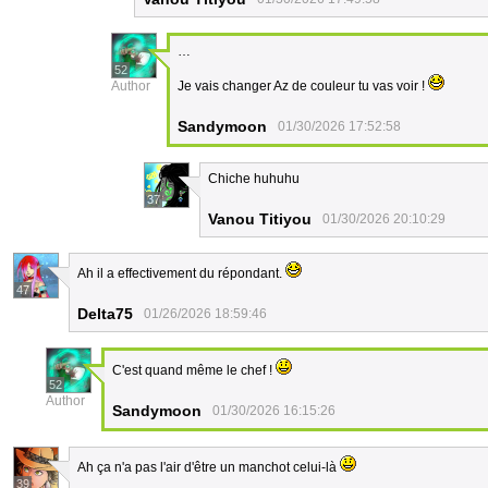
…
52
Author
Je vais changer Az de couleur tu vas voir !
Sandymoon
01/30/2026 17:52:58
Chiche huhuhu
37
Vanou Titiyou
01/30/2026 20:10:29
Ah il a effectivement du répondant.
47
Delta75
01/26/2026 18:59:46
C'est quand même le chef !
52
Author
Sandymoon
01/30/2026 16:15:26
Ah ça n'a pas l'air d'être un manchot celui-là
39