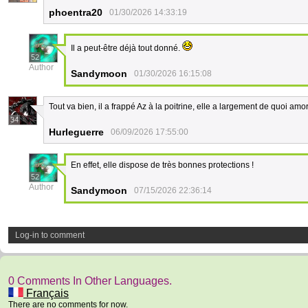
phoentra20
01/30/2026 14:33:19
Il a peut-être déjà tout donné.
52
Author
Sandymoon
01/30/2026 16:15:08
Tout va bien, il a frappé Az à la poitrine, elle a largement de quoi amort
34
Hurleguerre
06/09/2026 17:55:00
En effet, elle dispose de très bonnes protections !
52
Author
Sandymoon
07/15/2026 22:36:14
Log-in to comment
0 Comments In Other Languages.
Français
There are no comments for now.