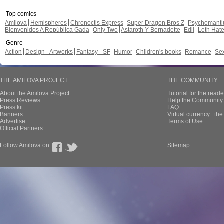
Top comics
Amilova
Hemispheres
Chronoctis Express
Super Dragon Bros Z
Psychomant
Bienvenidos A República Gada
Only Two
Astaroth Y Bernadette
Edil
Leth Hat
Genre
Action
Design - Artworks
Fantasy - SF
Humor
Children's books
Romance
Se
THE AMILOVA PROJECT
THE COMMUNITY
About the Amilova Project
Tutorial for the reade
Press Reviews
Help the Community 
Press kit
FAQ
Banners
Virtual currency : th
Advertise
Terms of Use
Official Partners
Follow Amilova on
Sitemap