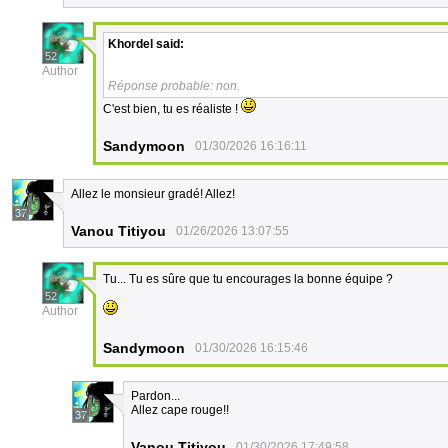
Khordel
said:
52
Author
Réponse probable: non.
C'est bien, tu es réaliste !
Sandymoon
01/30/2026 16:16:11
Allez le monsieur gradé! Allez!
37
Vanou Titiyou
01/26/2026 13:07:55
Tu... Tu es sûre que tu encourages la bonne équipe ?
52
Author
Sandymoon
01/30/2026 16:15:46
Pardon...
Allez cape rouge!!
37
Vanou Titiyou
01/30/2026 17:49:58