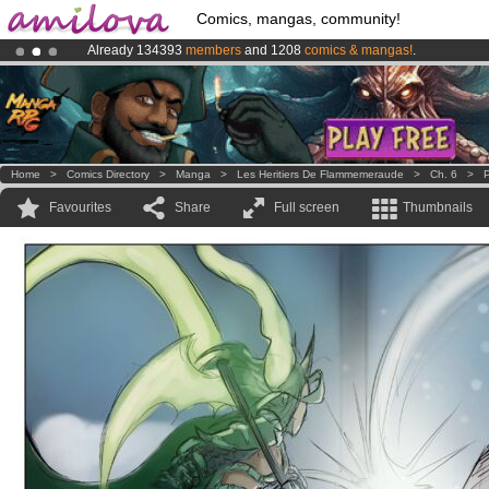
Comics, mangas, community!
Already 134393
members
and 1208
comics & mangas!
.
Premium membership from
3.95 euros
per month !
Get membership
Home
>
Comics Directory
>
Manga
>
Les Heritiers De Flammemeraude
>
Ch. 6
>
P
Favourites
Share
Full screen
Thumbnails