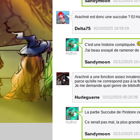
Sandymoon
02/12/2025 10:
Arachné est donc une succube ? Et Had
47
Delta75
02/10/2025 18:59:59
C'est une histoire compliquée.
52
J'ai beau essayé de ramener de l
Author
Sandymoon
02/12/2025 10:
Arachné a une fonction assez innatendu
parce qu'elle ne correspond pas à la fi
34
Je me demande quel genre de bibliothè
Hurleguerre
02/11/2025 00:20:39
La partie Succube de l'histoire c
52
Author
Ce serait pas mal, la plus grand
Sandymoon
02/12/2025 10: