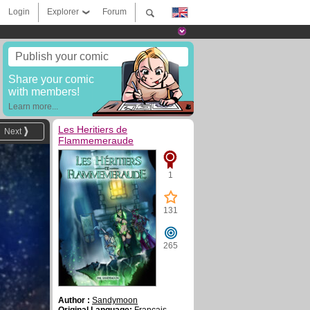
Login
Explorer
Forum
Publish your comic
Share your comic
with members!
Learn more...
Les Heritiers de
Next
Flammemeraude
1
131
265
Author :
Sandymoon