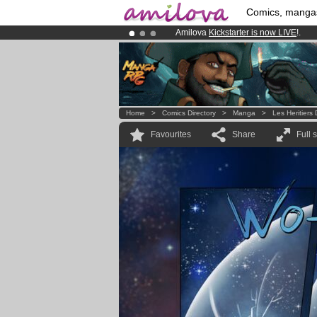
Comics, manga
Amilova
Kickstarter is now LIVE
!.
Premium membership from
3.95 eur
Already 100000
members
and 1000
Home
>
Comics Directory
>
Manga
>
Les Heritier
Favourites
Share
Full 