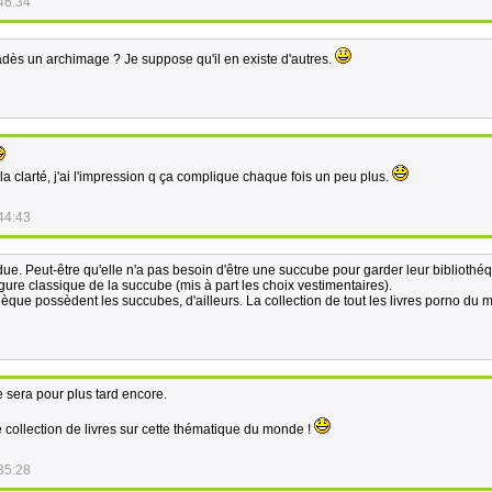
46:34
ès un archimage ? Je suppose qu'il en existe d'autres.
a clarté, j'ai l'impression q ça complique chaque fois un peu plus.
44:43
e. Peut-être qu'elle n'a pas besoin d'être une succube pour garder leur bibliothé
gure classique de la succube (mis à part les choix vestimentaires).
que possèdent les succubes, d'ailleurs. La collection de tout les livres porno du
e sera pour plus tard encore.
e collection de livres sur cette thématique du monde !
35:28