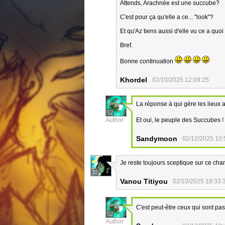
Attends, Arachnée est une succube?
C'est pour ça qu'elle a ce... "look"?
Et qu'Az tiens aussi d'elle vu ce a qu
Bref.
Bonne continuation
Khordel
02/10/2025 12:09:25
La réponse à qui gère les lieux 
52
Author
Et oui, le peuple des Succubes 
Sandymoon
02/12/2025 10:
Je reste toujours sceptique sur ce cham
37
Vanou Titiyou
02/10/2025 18:33:
C'est peut-être ceux qui sont pas
52
Author