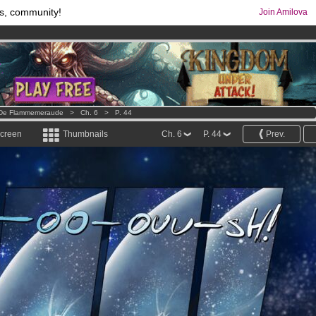
s, community!
Join Amilova
os
per month !
Get membership now
comics & mangas!
.
s De Flammemeraude
>
Ch. 6
>
P. 44
screen
Thumbnails
Ch. 6
P. 44
Prev.