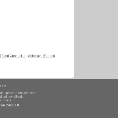
Blind Connection
Sethxfaye
Graped
HORS
our Comic on Amilova.com
d sell my eBook
e Comics
Y-NC-ND 3.0