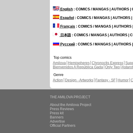
English
: COMICS / MANGAS | AUTHORS 
Español
: COMICS / MANGAS | AUTHORS 
Français
: COMICS / MANGAS | AUTHORS
日本語
: COMICS / MANGAS | AUTHORS |
Русский
: COMICS / MANGAS | AUTHORS
Top comics
Amilova
Hemispheres
Chronoctis Express
Supe
Bienvenidos A República Gada
Only Two
Astaro
Genre
Action
Design - Artworks
Fantasy - SF
Humor
C
THE AMILOVA PROJECT
About the Amilova Project
Press Reviews
Press kit
Banners
Advertise
Official Partners