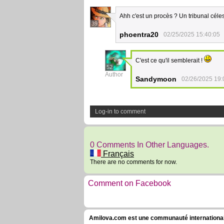
Ahh c'est un procès ? Un tribunal céle
39
phoentra20
02/25/2025 15:40:05
C'est ce qu'il semblerait !
52
Author
Sandymoon
02/26/2025 19:
Log-in to comment
0 Comments In Other Languages.
Français
There are no comments for now.
Comment on Facebook
Amilova.com est une communauté internationale 