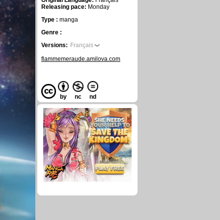
Original Language:
Français
Releasing pace:
Monday
Type :
manga
Genre :
Versions:
Français
flammemeraude.amilova.com
by
nc
nd