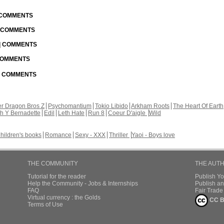
| COMMENTS
| COMMENTS
 | COMMENTS
 COMMENTS
 | COMMENTS
r Dragon Bros Z
Psychomantium
Tokio Libido
Arkham Roots
The Heart Of Earth
th Y Bernadette
Edil
Leth Hate
Run 8
Coeur D'aigle
Wild
hildren's books
Romance
Sexy - XXX
Thriller
Yaoi - Boys love
THE COMMUNITY
THE AUT
Tutorial for the reader
Publish Y
Help the Community - Jobs & Internships
Publish an
FAQ
Fair Trad
Virtual currency : the Golds
CC B
Terms of Use