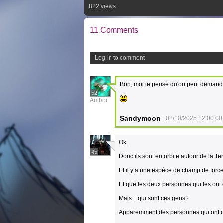
822 views
11 Comments
Log-in to comment
Bon, moi je pense qu'on peut demande
52
Author
Sandymoon
02/10/2025 12:00:00
Ok.
45
Donc ils sont en orbite autour de la Ter
Et il y a une espèce de champ de force 
Et que les deux personnes qui les ont 
Mais... qui sont ces gens?
Apparemment des personnes qui ont du po