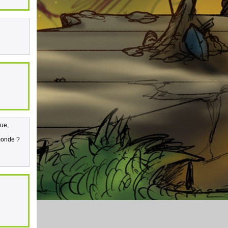
que,
 monde ?