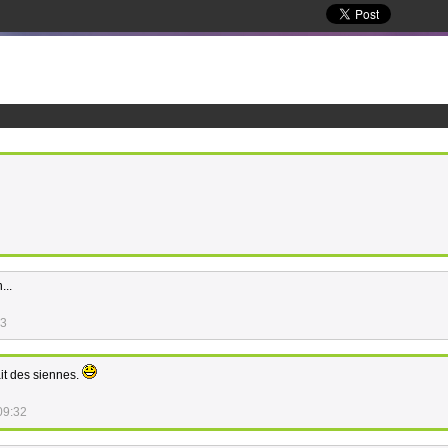
...
13
ait des siennes.
09:32