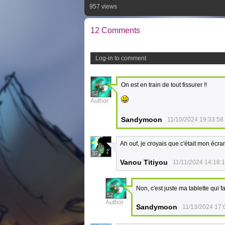
957 views
12 Comments
Log-in to comment
On est en train de tout fissurer !!
52
Author
Sandymoon
11/10/2024 19:33:58
Ah ouf, je croyais que c'était mon écran
37
Vanou Titiyou
11/11/2024 14:18:
Non, c'est juste ma tablette qui f
52
Author
Sandymoon
11/13/2024 17: