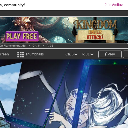
s, community!
Join Amilova
comics & mangas!
.
os
per month !
Get membership now
s De Flammemeraude
>
Ch. 6
>
P. 31
screen
Thumbnails
Ch. 6
P. 31
Prev.