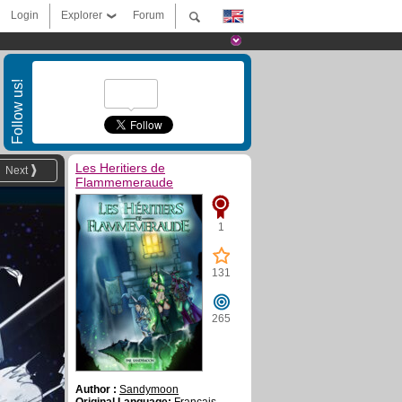
Login
Explorer
Forum
Follow us!
Les Heritiers de
Next
Flammemeraude
1
131
265
Author :
Sandymoon