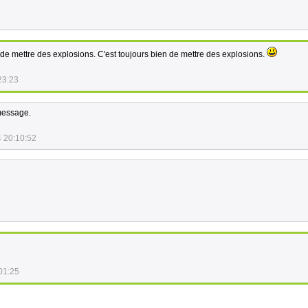
de mettre des explosions. C'est toujours bien de mettre des explosions.
23:23
message.
 20:10:52
01:25