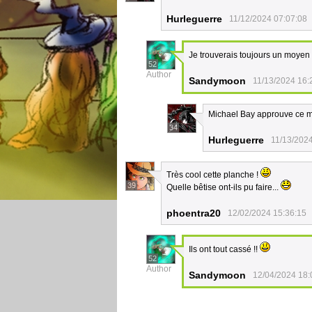
Hurleguerre
11/12/2024 07:07:08
Je trouverais toujours un moyen 
52
Author
Sandymoon
11/13/2024 16:
Michael Bay approuve ce 
34
Hurleguerre
11/13/2024
Très cool cette planche !
39
Quelle bêtise ont-ils pu faire...
phoentra20
12/02/2024 15:36:15
Ils ont tout cassé !!
52
Author
Sandymoon
12/04/2024 18: