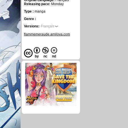
Original Language:
Français
Releasing pace:
Monday
Type :
manga
Genre :
Versions:
Français
flammemeraude.amilova.com
by
nc
nd