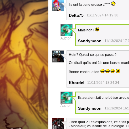
Ils ont fait une grosse c****
47
Delta75
11/11/2024 14:19:38
Mais non !
52
Author
Sandymoon
11/13/2024 17:
Hein? Qu'est-ce qui se passe?
45
On dirait qu'ils ont fait une fausse mani
Bonne continuation
Khordel
11/11/2024 18:24:24
Ils auraient fait une bêtise avec
52
Author
Sandymoon
11/13/2024 16:
- Ben quoi ? Les explosions, cela fait 
- Monsieur, vous faite de la biologie. I
34