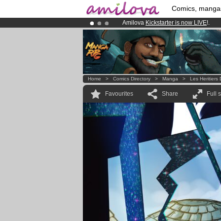
Comics, manga
Amilova
Kickstarter is now LIVE
!.
Already 100000
members
and 1000
Premium membership from
3.95 eur
Home
>
Comics Directory
>
Manga
>
Les Heritier
Favourites
Share
Full 