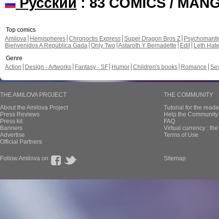
Русский
: 83 COMICS / MAN
Top comics
Amilova
Hemispheres
Chronoctis Express
Super Dragon Bros Z
Psychomant
Bienvenidos A República Gada
Only Two
Astaroth Y Bernadette
Edil
Leth Hat
Genre
Action
Design - Artworks
Fantasy - SF
Humor
Children's books
Romance
Se
THE AMILOVA PROJECT
THE COMMUNITY
About the Amilova Project
Tutorial for the reade
Press Reviews
Help the Community 
Press kit
FAQ
Banners
Virtual currency : th
Advertise
Terms of Use
Official Partners
Follow Amilova on
Sitemap