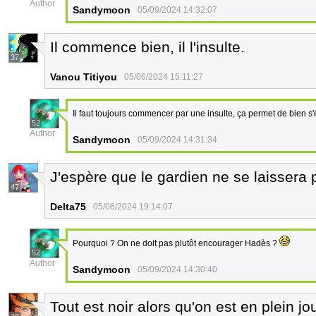
Author
Sandymoon
05/09/2024 14:32:07
Il commence bien, il l'insulte.
37
Vanou Titiyou
05/06/2024 15:11:27
Il faut toujours commencer par une insulte, ça permet de bien s'
52
Author
Sandymoon
05/09/2024 14:31:34
J'espère que le gardien ne se laissera 
47
Delta75
05/06/2024 19:14:07
Pourquoi ? On ne doit pas plutôt encourager Hadès ?
52
Author
Sandymoon
05/09/2024 14:30:40
Tout est noir alors qu'on est en plein jo