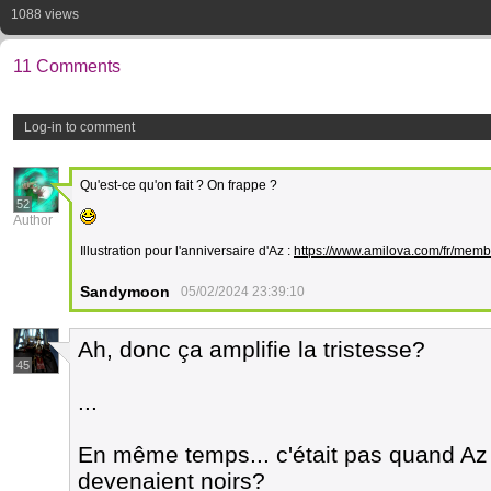
1088 views
11 Comments
Log-in to comment
Qu'est-ce qu'on fait ? On frappe ?
52
Author
Illustration pour l'anniversaire d'Az :
https://www.amilova.com/fr/me
Sandymoon
05/02/2024 23:39:10
Ah, donc ça amplifie la tristesse?
45
...
En même temps... c'était pas quand Az
devenaient noirs?