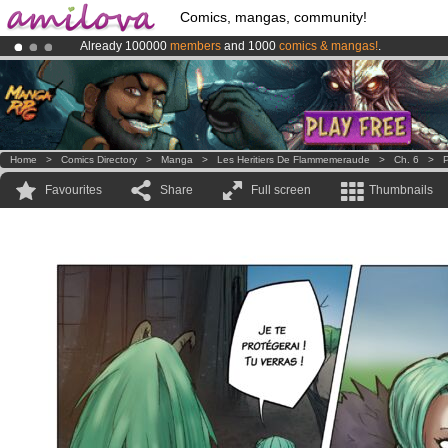
Comics, mangas, community!
Already 100000
members
and 1000
comics & mangas!
.
Premium membership from
3.95 euros
per month !
Get membership
Amilova
Kickstarter is now LIVE
!.
Home
>
Comics Directory
>
Manga
>
Les Heritiers De Flammemeraude
>
Ch. 6
>
P
Favourites
Share
Full screen
Thumbnails