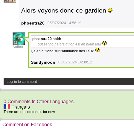
39
Alors voyons donc ce gardien
phoentra20
05/07/2024 14:56:19
phoentra20
said:
52
Tout est noir alors qu'on est en plein jour
Author
Ça en dit long sur l'ambiance des lieux.
Sandymoon
05/09/2024 14:30:12
Log-in to comment
0 Comments In Other Languages.
Français
There are no comments for now.
Comment on Facebook